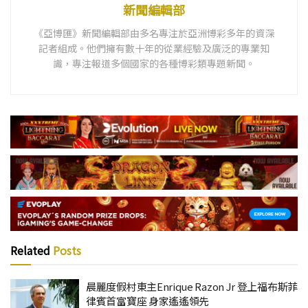
新聞編輯部
《亞博匯》新聞編輯部由多名專注於亞洲博彩多年的資深
記者組成。他們擁有數十年的從業經驗及廣泛的專業知
識，專注報道多個國家的各種博彩類專題新聞。
Related
Posts
晨麗度假村東主Enrique Razon Jr 登上福布斯菲
律賓首富寶座 身家遙遙領先