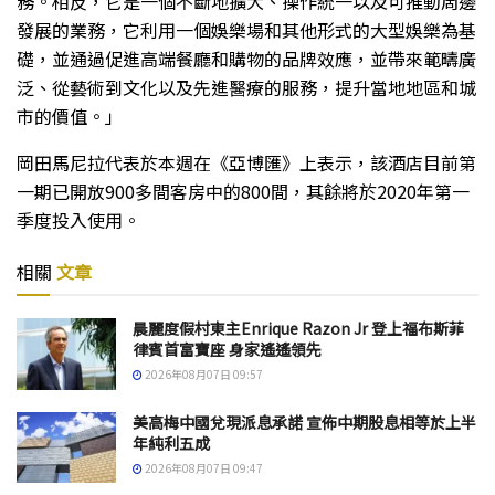
務。相反，它是一個不斷地擴大、操作統一以及可推動周邊
發展的業務，它利用一個娛樂場和其他形式的大型娛樂為基
礎，並通過促進高端餐廳和購物的品牌效應，並帶來範疇廣
泛、從藝術到文化以及先進醫療的服務，提升當地地區和城
市的價值。」
岡田馬尼拉代表於本週在《亞博匯》上表示，該酒店目前第
一期已開放900多間客房中的800間，其餘將於2020年第一
季度投入使用。
相關
文章
晨麗度假村東主Enrique Razon Jr 登上福布斯菲
律賓首富寶座 身家遙遙領先
2026年08月07日 09:57
美高梅中國兌現派息承諾 宣佈中期股息相等於上半
年純利五成
2026年08月07日 09:47