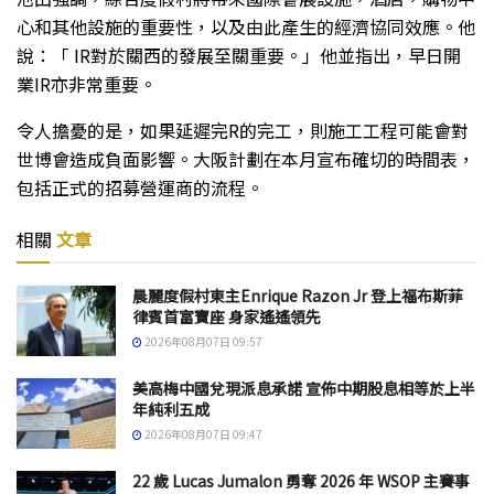
心和其他設施的重要性，以及由此產生的經濟協同效應。他
說：「 IR對於關西的發展至關重要。」他並指出，早日開
業IR亦非常重要。
令人擔憂的是，如果延遲完R的完工，則施工工程可能會對
世博會造成負面影響。大阪計劃在本月宣布確切的時間表，
包括正式的招募營運商的流程。
相關
文章
晨麗度假村東主Enrique Razon Jr 登上福布斯菲
律賓首富寶座 身家遙遙領先
2026年08月07日 09:57
美高梅中國兌現派息承諾 宣佈中期股息相等於上半
年純利五成
2026年08月07日 09:47
22 歲 Lucas Jumalon 勇奪 2026 年 WSOP 主賽事