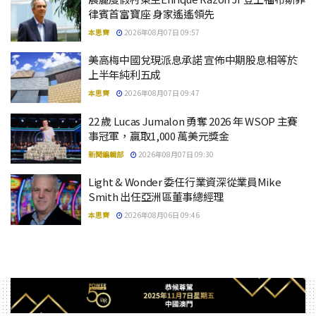
律賓首富寶座 身家遙遙領先
本思齊
2026年08月07日 09:57
美高梅中國兌現派息承諾 宣佈中期股息相等於
上半年純利五成
本思齊
2026年08月07日 09:47
22 歲 Lucas Jumalon 勇奪 2026 年 WSOP 主賽
事冠軍，贏取1,000 萬美元獎金
新聞編輯部
2026年08月07日 09:30
Light & Wonder 委任行業資深從業員Mike
Smith 出任亞洲區董事總經理
本思齊
2026年08月06日 09:46