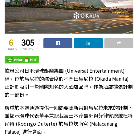
6
305
SHARES
VIEWS
據母公司日本環球娛樂集團 (Universal Entertainment)
稱，位於馬尼拉的綜合度假村岡田馬尼拉 (Okada Manila)
正計劃吸引一些國際知名的大酒店品牌，作為酒店擴張計劃
的一部份。
環球於本週通過提供一則簡要更新其對馬尼拉未來的計劃，
並揭示環球代表董事兼總裁富士本淳最近與菲律賓總統杜特
爾特 (Rodrigo Duterte) 於馬拉坎南宮 (Malacañang
Palace) 進行會面。