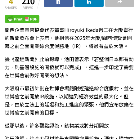
4
210
SHARES
VIEWS
關西企業高管協會代表董事Hiroyuki Ikeda週二在大阪舉行
的新聞發布會上表示，他相信在2025年大阪/關西博覽會開
幕之前全面開業綜合度假勝地（IR），將最有益於大阪。
據《產經新聞》此前報導，池田曾表示「若整個日本都有動
力，則基礎設施的開發就可以完成」，這進一步印證了需要
在世博會前做好開業的想法。
大阪府市最初計劃在世博會場館附近建造綜合度假村，並在
世博會之前開放IR設施，以期達到經濟效益的最大化。但
是，由於立法上的延遲和施工進度的緊張，他們宣布放棄在
世博會之前開幕的目標。
從那以後，許多觀點認為，該物業或將分期開放。
池田強調，綜合度假村將帶來國際會展設施，酒店，購物中