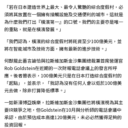
「若在日本建造世界上最大、最令人驚艷的綜合度假村，必
須將其放置在一個擁有接觸設施及交通便利的城市。這就是
為什麼我們打出『橫濱第一』的口號。我們的主要亦是唯一
的重點，就是在橫濱發展。」
「我們認為，橫濱的綜合度假村將耗資至少100億美元，並
將在智能城市及技術方面，擁有最新的進步技術。」
何猷龍此番言論恰與拉斯維加斯金沙集團總裁兼首席營運官
Rob Goldstein在近期的一次財報電話會議上的發言所呼
應。後者曾表示，100億美元只是在日本打造綜合度假村的
「起點」，並表示，「我認為沒有任何人會以低於100億美
元去做，除非打算降低標準。」
一如新濠博亞娛樂，拉斯維加斯金沙集團也將橫濱視為其主
要IR競爭之地，但Goldstein在10月與分析師的電話會議中
承認，由於預估成本高達120億美元，未必必然獲得足夠的
投資回報。