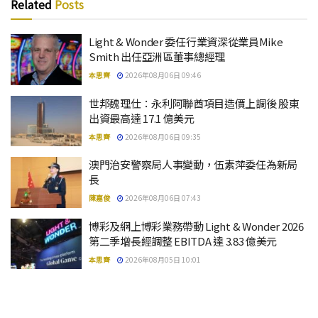
Related
Posts
Light & Wonder 委任行業資深從業員Mike
Smith 出任亞洲區董事總經理
本思齊
2026年08月06日 09:46
世邦魏理仕：永利阿聯酋項目造價上調後 股東
出資最高達 17.1 億美元
本思齊
2026年08月06日 09:35
澳門治安警察局人事變動，伍素萍委任為新局
長
陳嘉俊
2026年08月06日 07:43
博彩及網上博彩業務帶動 Light & Wonder 2026
第二季增長經調整 EBITDA 達 3.83 億美元
本思齊
2026年08月05日 10:01