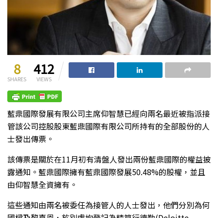
8
412
SHARES
VIEWS
藍鼎國際發展有限公司主席仰智慧已經向兩名最近被指派接
管該公司控股股東藍鼎國際有限公司所持有的全部股份的人
士發出傳票。
該傳票是關於在11月初有清盤人發出兩份藍鼎國際的權益披
露通知。藍鼎國際擁有藍鼎國際發展50.48%的股權，並且
由仰智慧全資擁有。
這些通知由兩名被委任為接管人的人士發出，他們分別為何
國樑及黎嘉恩，於別處均登記為精算行德勤(Deloitte