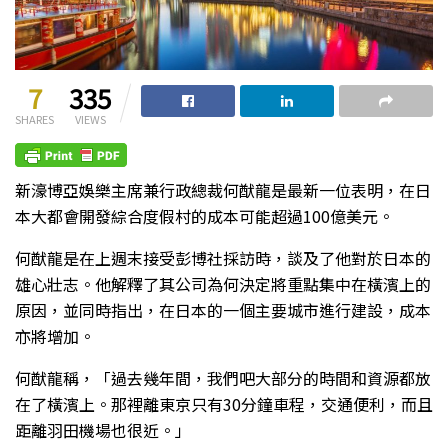
7
335
SHARES
VIEWS
新濠博亞娛樂主席兼行政總裁何猷龍是最新一位表明，在日
本大都會開發綜合度假村的成本可能超過100億美元。
何猷龍是在上週末接受彭博社採訪時，談及了他對於日本的
雄心壯志。他解釋了其公司為何決定將重點集中在橫濱上的
原因，並同時指出，在日本的一個主要城市進行建設，成本
亦將增加。
何猷龍稱，「過去幾年間，我們吧大部分的時間和資源都放
在了橫濱上。那裡離東京只有30分鐘車程，交通便利，而且
距離羽田機場也很近。」