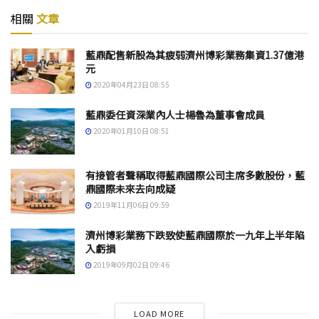
相關
文章
藍鼎配售新股為其疲弱濟州博彩業務集資1.37億港
元
2020年04月23日 08:55
藍鼎委任資深業內人士楊魯為董事會成員
2020年01月10日 08:51
有接管者聲稱取得藍鼎國際公司主席多數股份，藍
鼎國際未來去向成疑
2019年11月06日 09:59
濟州博彩業務下跌致使藍鼎國際於一九年上半年陷
入虧損
2019年09月02日 09:46
LOAD MORE