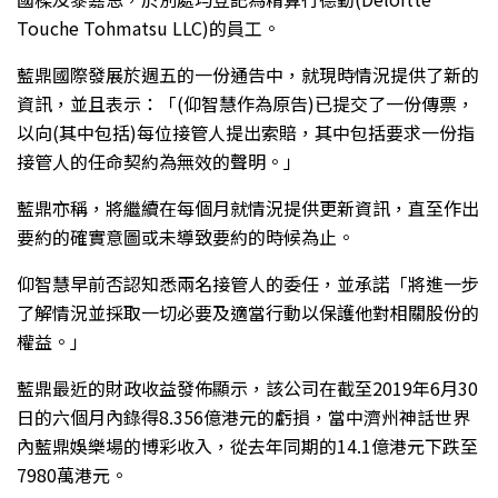
Touche Tohmatsu LLC)的員工。
藍鼎國際發展於週五的一份通告中，就現時情況提供了新的
資訊，並且表示：「(仰智慧作為原告)已提交了一份傳票，
以向(其中包括)每位接管人提出索賠，其中包括要求一份指
接管人的任命契約為無效的聲明。」
藍鼎亦稱，將繼續在每個月就情況提供更新資訊，直至作出
要約的確實意圖或未導致要約的時候為止。
仰智慧早前否認知悉兩名接管人的委任，並承諾「將進一步
了解情況並採取一切必要及適當行動以保護他對相關股份的
權益。」
藍鼎最近的財政收益發佈顯示，該公司在截至2019年6月30
日的六個月內錄得8.356億港元的虧損，當中濟州神話世界
內藍鼎娛樂場的博彩收入，從去年同期的14.1億港元下跌至
7980萬港元。