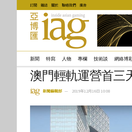
訂閱
雜誌
關於
聯絡我們
廣告
新聞
特寫
人物
專欄
技術談
網絡博
澳門輕軌運營首三天
新聞編輯部
2019年12月16日 10:08