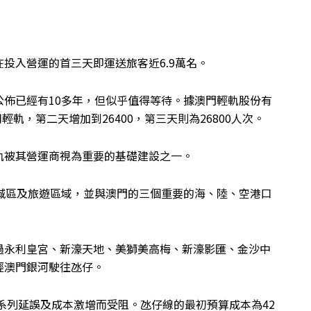
投入營運的首三天即運送旅客近6.9萬名。
佈已經有10多年，但似乎值得等待。據澳門輕軌股份有
輕軌，第二天增加到26400，第三天則為26800人次。
軌被其營運商視為重要的基礎建設之一。
城區及旅遊區域，並與澳門的三個重要的海、陸、空港口
過永利皇宮、新濠天地、美獅美高梅、新濠影匯、金沙中
經澳門銀河駛往氹仔。
一系列延誤及成本激增而受阻。氹仔線的最初預算成本為42