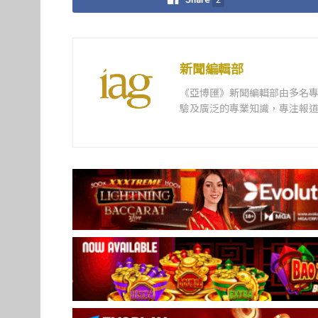
新聞編輯部
《亞博匯》新聞編輯部由多名
驗及廣泛的專業知識，專注報