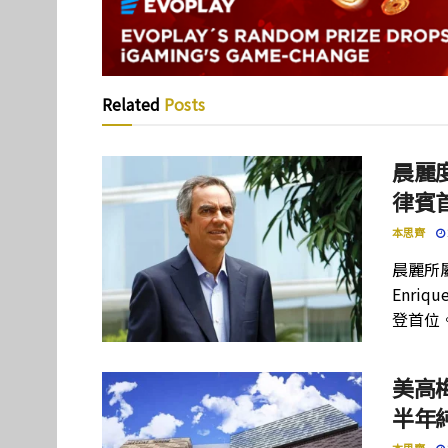
Related
Posts
晨麗度
律賓
本思齊
晨麗所屬母
Enriq
登首位
美高
半年