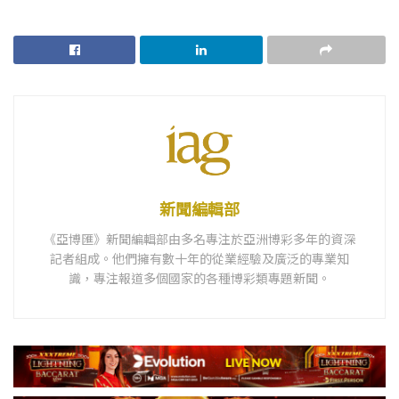
新聞編輯部
《亞博匯》新聞編輯部由多名專注於亞洲博彩多年的資深
記者組成。他們擁有數十年的從業經驗及廣泛的專業知
識，專注報道多個國家的各種博彩類專題新聞。