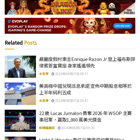
Related
Posts
晨麗度假村東主Enrique Razon Jr 登上福布斯菲
律賓首富寶座 身家遙遙領先
本思齊
2026年08月07日 09:57
美高梅中國兌現派息承諾 宣佈中期股息相等於
上半年純利五成
本思齊
2026年08月07日 09:47
22 歲 Lucas Jumalon 勇奪 2026 年 WSOP 主賽
事冠軍，贏取1,000 萬美元獎金
新聞編輯部
2026年08月07日 09:30
Light & Wonder 委任行業資深從業員Mike