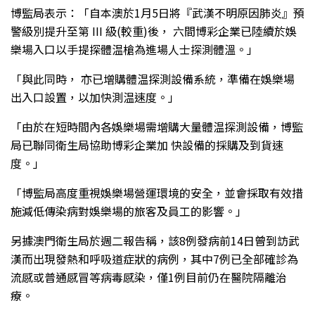
博監局表示：「自本澳於1月5日將『武漢不明原因肺炎』預
警級別提升至第 III 級(較重)後， 六間博彩企業已陸續於娛
樂場入口以手提探體温槍為進場人士探測體溫。」
「與此同時， 亦已增購體温探測設備系統，準備在娛樂場
出入口設置，以加快測温速度。」
「由於在短時間內各娛樂場需增購大量體温探測設備，博監
局已聯同衛生局協助博彩企業加 快設備的採購及到貨速
度。」
「博監局高度重視娛樂場營運環境的安全，並會採取有效措
施減低傳染病對娛樂場的旅客及員工的影響。」
另據澳門衛生局於週二報告稱，該8例發病前14日曾到訪武
漢而出現發熱和呼吸道症狀的病例，其中7例已全部確診為
流感或普通感冒等病毒感染，僅1例目前仍在醫院隔離治
療。