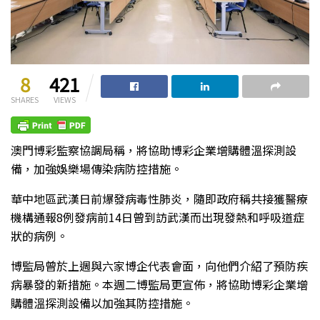
8
421
SHARES
VIEWS
澳門博彩監察協調局稱，將協助博彩企業增購體溫探測設
備，加強娛樂場傳染病防控措施。
華中地區武漢日前爆發病毒性肺炎，隨即政府稱共接獲醫療
機構通報8例發病前14日曾到訪武漢而出現發熱和呼吸道症
狀的病例。
博監局曾於上週與六家博企代表會面，向他們介紹了預防疾
病暴發的新措施。本週二博監局更宣佈，將協助博彩企業增
購體溫探測設備以加強其防控措施。