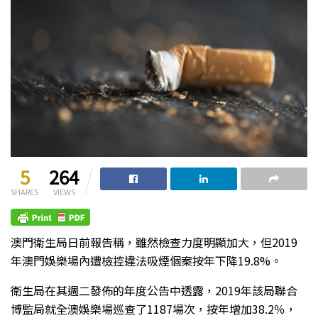
5
264
SHARES
VIEWS
澳門衛生局日前報告稱，雖然檢查力度明顯加大，但2019
年澳門娛樂場內遭檢控違法吸煙個案按年下降19.8%。
衛生局在其週二發佈的年度公告中透露，2019年該局聯合
博監局就全澳娛樂場巡查了1187場次，按年增加38.2％，