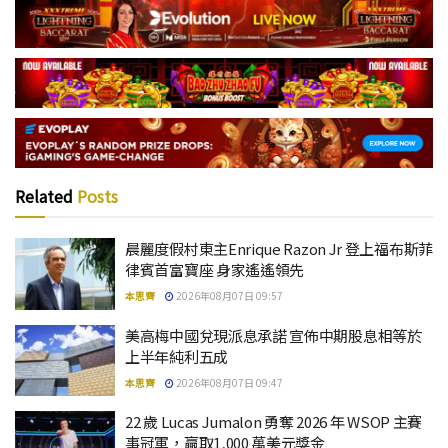
Related
Posts
晨麗度假村東主Enrique Razon Jr 登上福布斯菲
律賓首富寶座 身家遙遙領先
本思齊
2026年08月07日 09:57
美高梅中國兌現派息承諾 宣佈中期股息相等於
上半年純利五成
本思齊
2026年08月07日 09:47
22 歲 Lucas Jumalon 勇奪 2026 年 WSOP 主賽
事冠軍，贏取1,000 萬美元獎金