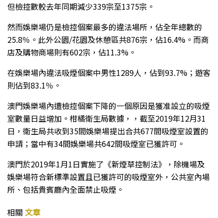
但檢控數較去年同期減少339宗至1375宗。
然而娛樂場仍是檢控個案最多的違法場所，佔全年總數的
25.8％。此外公園/花園及休憩區共876宗，佔16.4%。而商
店及購物商場則有602宗，佔11.3%。
在娛樂場內違法吸煙個案中男性1289人，佔到93.7%；遊客
則佔到83.1％。
澳門娛樂場內遭檢控個案下降的一個原因是獲准設立的吸煙
室數量日益增加。柑橘衛生局數據，，截至2019年12月31
日，衛生局共收到35間娛樂場提出合共677間吸煙室設置的
申請；當中有34間娛樂場共642間吸煙室已獲許可。
澳門於2019年1月1日實施了《新煙草控制法》，除機場及
娛樂場符合新標準設置且已獲許可的吸煙室外，公共室內場
所、包括貴賓廳內全面禁止吸煙。
相關
文章