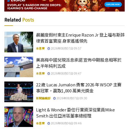
Related
Posts
晨麗度假村東主Enrique Razon Jr 登上福布斯菲
律賓首富寶座 身家遙遙領先
本思齊
2026年08月07日 09:57
美高梅中國兌現派息承諾 宣佈中期股息相等於
上半年純利五成
本思齊
2026年08月07日 09:47
22 歲 Lucas Jumalon 勇奪 2026 年 WSOP 主賽
事冠軍，贏取1,000 萬美元獎金
新聞編輯部
2026年08月07日 09:30
Light & Wonder 委任行業資深從業員Mike
Smith 出任亞洲區董事總經理
本思齊
2026年08月06日 09:46