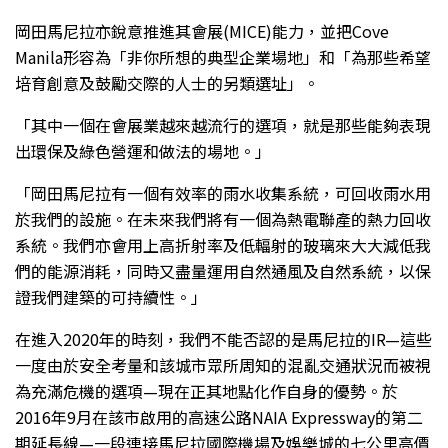
岡田馬尼拉亦銳意推進其會展(MICE)能力，並把Cove
Manila形容為「非你所想的典型企業場地」和「為那些希望
培育創意及鼓勵交際的人士的另類選址」。
「其中一個在會展業越來越流行的選項，就是那些能夠表現
出環保及綠色營運和做法的場地。」
「岡田馬尼拉有一個有效率的雨水收集系統，可回收雨水用
於我們的設施。在未來我們將有一個為熱電聯產的熱力回收
系統。我們亦會用上高折射率及低輻射的玻璃來大大減低我
們的能源消耗，同時又盡量運用自然通風及自然系統，以保
證我們建築的可持續性。」
在進入2020年的時刻，我們不能否認的是馬尼拉的IR—這些
一度由於安全考量和該城市眾所周知的混亂交通狀況而被視
為充滿危機的選項—現在正其地點化作自身的優勢。於
2016年9月在該市啟用的高速公路NAIA Expressway的第二
期延長線—一段連接馬尼拉國際機場及娛樂城的七公里高價