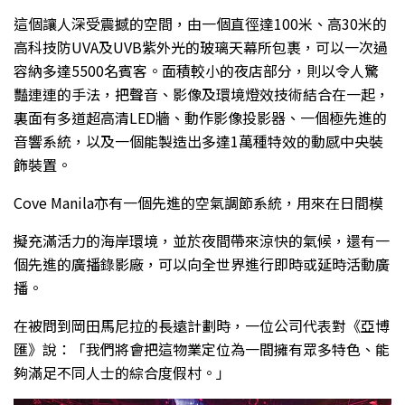
這個讓人深受震撼的空間，由一個直徑達100米、高30米的
高科技防UVA及UVB紫外光的玻璃天幕所包裹，可以一次過
容納多達5500名賓客。面積較小的夜店部分，則以令人驚
豔連連的手法，把聲音、影像及環境燈效技術結合在一起，
裏面有多道超高清LED牆、動作影像投影器、一個極先進的
音響系統，以及一個能製造出多達1萬種特效的動感中央裝
飾裝置。
Cove Manila亦有一個先進的空氣調節系統，用來在日間模
擬充滿活力的海岸環境，並於夜間帶來涼快的氣候，還有一
個先進的廣播錄影廠，可以向全世界進行即時或延時活動廣
播。
在被問到岡田馬尼拉的長遠計劃時，一位公司代表對《亞博
匯》說：「我們將會把這物業定位為一間擁有眾多特色、能
夠滿足不同人士的綜合度假村。」