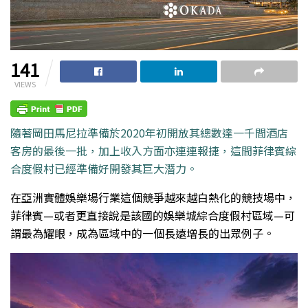
141
VIEWS
隨著岡田馬尼拉準備於2020年初開放其總數達一千間酒店
客房的最後一批，加上收入方面亦連連報捷，這間菲律賓綜
合度假村已經準備好開發其巨大潛力。
在亞洲實體娛樂場行業這個競爭越來越白熱化的競技場中，
菲律賓—或者更直接說是該國的娛樂城綜合度假村區域—可
謂最為耀眼，成為區域中的一個長遠增長的出眾例子。