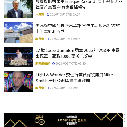
晨麗度假村東主Enrique Razon Jr 登上福布斯菲
律賓首富寶座 身家遙遙領先
本思齊
2026年08月07日 09:57
美高梅中國兌現派息承諾 宣佈中期股息相等於
上半年純利五成
本思齊
2026年08月07日 09:47
22 歲 Lucas Jumalon 勇奪 2026 年 WSOP 主賽
事冠軍，贏取1,000 萬美元獎金
新聞編輯部
2026年08月07日 09:30
Light & Wonder 委任行業資深從業員Mike
Smith 出任亞洲區董事總經理
本思齊
2026年08月06日 09:46