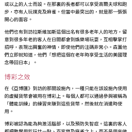
或以上的人士而設。在那裏的長者都可以享受高爾夫球和跑
步，亦有人玩撲克及麻雀。但當中最突出的，就是那一張張
開心的面容。
他們也有到訪拉斯維加斯這個出名有很多老年人的地方，留
意到很多年老的客人在日間都會到娛樂場玩耍，互相擊掌打
招呼，表現出興奮的神情，即使他們的注碼非常小。森薰他
們立即就知道，他們「想把這個在老年時享受生活的美國理
念帶回日本」。
博彩之效
在《亞博匯》到訪的那間設施內，一種只能在該設施內使用
的虛擬貨幣會被用在博彩上。每個人都可以通過參與被稱為
「體能訓練」的練習來賺到這些貨幣，然後就在消遣時使
用。
博彩被認為能為夠激活腦部，以及預防失智症。這裏的客人
都把數學用於玩廿一點、百家樂及麻雀之上，而不是用來做