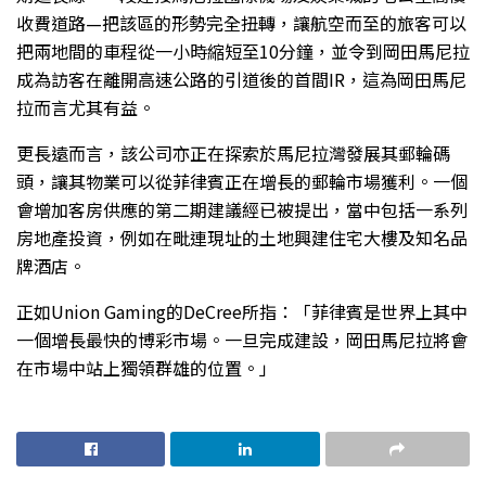
收費道路—把該區的形勢完全扭轉，讓航空而至的旅客可以
把兩地間的車程從一小時縮短至10分鐘，並令到岡田馬尼拉
成為訪客在離開高速公路的引道後的首間IR，這為岡田馬尼
拉而言尤其有益。
更長遠而言，該公司亦正在探索於馬尼拉灣發展其郵輪碼
頭，讓其物業可以從菲律賓正在增長的郵輪市場獲利。一個
會增加客房供應的第二期建議經已被提出，當中包括一系列
房地產投資，例如在毗連現址的土地興建住宅大樓及知名品
牌酒店。
正如Union Gaming的DeCree所指：「菲律賓是世界上其中
一個增長最快的博彩市場。一旦完成建設，岡田馬尼拉將會
在市場中站上獨領群雄的位置。」