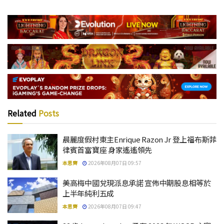
Related
Posts
晨麗度假村東主Enrique Razon Jr 登上福布斯菲
律賓首富寶座 身家遙遙領先
本思齊
2026年08月07日 09:57
美高梅中國兌現派息承諾 宣佈中期股息相等於
上半年純利五成
本思齊
2026年08月07日 09:47