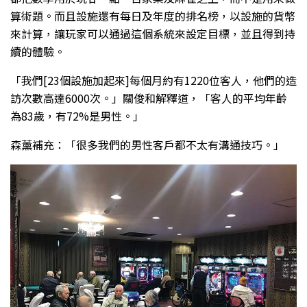
算術題。而且設施還有每日及年度的排名榜，以設施的貨幣
來計算，讓玩家可以通過這個系統來設定目標，並且得到持
續的體驗。
「我們[23個設施加起來]每個月約有1220位客人，他們的造
訪次數高達6000次。」關俊和解釋道，「客人的平均年齡
為83歲，有72%是男性。」
森薰補充：「很多我們的男性客戶都不太有溝通技巧。」