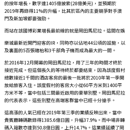
的按年增長，數字達1405億披索(28億美元)，並預期於
2019年再錄得11%的升幅，比其於區內的主要競爭對手澳
門及新加坡都要強勁。
而站在該國博彩業增長最前線的就是岡田馬尼拉。這間在娛
樂城最新近開門迎客的IR，同時亦以佔地44公頃的設施，以
及裏面的5百張賭枱和3千部角子機而成為最大的一間。
於2016年12月開幕的岡田馬尼拉，用了三年的時間才終於
接近完成。但這個長久的等待終於都要結束，因為該度假村
總數接近1千間的酒店客房的最後一批將於2010年第一季開
放給旅客入住。該度假村的客房大小從60平方米到1400平
方米不等，當中包括三間最近啟用的豪華別墅。岡田馬尼拉
的代表表示，這些別墅在高端客群當中已經十分搶手。
這高漲的人氣已經在2019年第三季的業績反映出來，當中
貴賓廳轉碼數錄得1385.6億日圓，升幅37.9%。而中場非轉
碼入箱數亦達到50.8億日圓，上升14.7%。這業績延續了岡