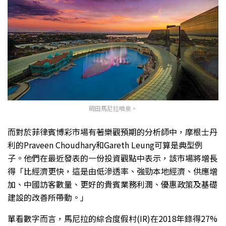
岡田馬尼拉噴泉。
而對於菲律賓博彩市場有著樂觀預期的分析師中，摩根士丹
利的Praveen Choudhary和Gareth Leung可算是典型例
子。他們在最近發表的一份投資觀點中表示，該市場將增長
得「比經濟更快，這是由低滲透率、強勁本地經濟、供應增
加、中國訪客數量、更好的貴賓業務利潤、優惠政策及基礎
建設的改善所帶動。」
單看數字而言，馬尼拉的綜合度假村(IR)在2018年錄得27%