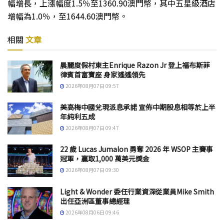
幅增長，上漲幅度1.5％至1360.90澳門幣，其中五星級酒店
增幅為1.0％，至1644.60澳門幣。
相關
文章
晨麗度假村東主Enrique Razon Jr 登上福布斯菲
律賓首富寶座 身家遙遙領先
2026年08月07日 09:57
美高梅中國兌現派息承諾 宣佈中期股息相等於上半
年純利五成
2026年08月07日 09:47
22 歲 Lucas Jumalon 勇奪 2026 年 WSOP 主賽事
冠軍，贏取1,000 萬美元獎金
2026年08月07日 09:30
Light & Wonder 委任行業資深從業員Mike Smith
出任亞洲區董事總經理
2026年08月06日 09:46