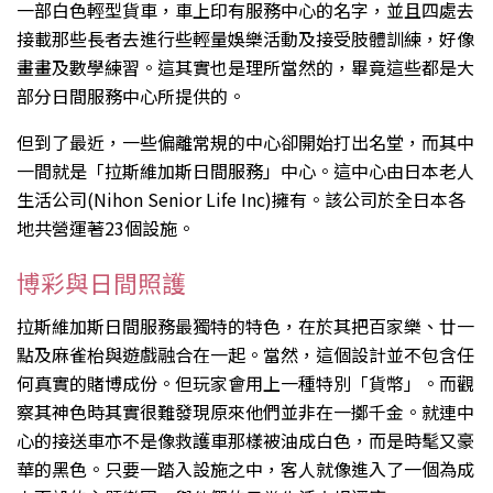
一部白色輕型貨車，車上印有服務中心的名字，並且四處去
接載那些長者去進行些輕量娛樂活動及接受肢體訓練，好像
畫畫及數學練習。這其實也是理所當然的，畢竟這些都是大
部分日間服務中心所提供的。
但到了最近，一些偏離常規的中心卻開始打出名堂，而其中
一間就是「拉斯維加斯日間服務」中心。這中心由日本老人
生活公司(Nihon Senior Life Inc)擁有。該公司於全日本各
地共營運著23個設施。
博彩與日間照護
拉斯維加斯日間服務最獨特的特色，在於其把百家樂、廿一
點及麻雀枱與遊戲融合在一起。當然，這個設計並不包含任
何真實的賭博成份。但玩家會用上一種特別「貨幣」。而觀
察其神色時其實很難發現原來他們並非在一擲千金。就連中
心的接送車亦不是像救護車那樣被油成白色，而是時髦又豪
華的黑色。只要一踏入設施之中，客人就像進入了一個為成