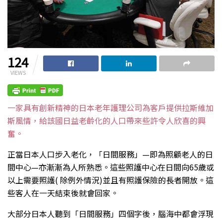
124
VIEWS
一家具有創新精神的日本老年護理公司為客戶提供拉斯維加
斯風情，給該國日益老齡化的人口帶來些許令人欣喜的興
奮。
正當日本人口步入老化，「日間服務」—即為照顧老人的日
間中心—亦漸漸為人所熟悉。這些照護中心在日間向65歲或
以上需要照護( 除例外情況)並且有照護保險的長者開放。這
些客人在一天結束後就會回家。
大部分日本人聽到「日間服務」四個字後，腦海中都會浮現