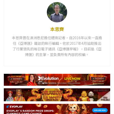
本思齊
本思齊曾在澳洲悉尼擔任體育記者，自2016年以來一直擔
任《亞博匯》雜誌的執行編輯。他於2017年4月協助推出
了行業領先的每日電子通訊《亞博匯早報》，目前是《亞
博匯》的主筆，並負責所有內容的校編。