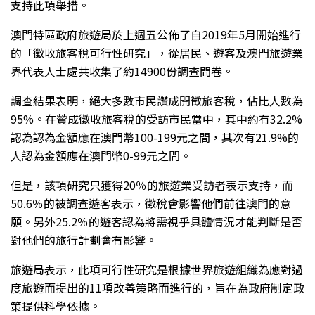
支持此項舉措。
澳門特區政府旅遊局於上週五公佈了自2019年5月開始進行
的「徵收旅客稅可行性研究」，從居民、遊客及澳門旅遊業
界代表人士處共收集了約14900份調查問卷。
調查結果表明，絕大多數市民讚成開徵旅客稅，佔比人數為
95%。在贊成徵收旅客稅的受訪市民當中，其中約有32.2%
認為認為金額應在澳門幣100-199元之間，其次有21.9%的
人認為金額應在澳門幣0-99元之間。
但是，該項研究只獲得20％的旅遊業受訪者表示支持，而
50.6％的被調查遊客表示，徵稅會影響他們前往澳門的意
願。另外25.2％的遊客認為將需視乎具體情況才能判斷是否
對他們的旅行計劃會有影響。
旅遊局表示，此項可行性研究是根據世界旅遊組織為應對過
度旅遊而提出的11項改善策略而進行的，旨在為政府制定政
策提供科學依據。