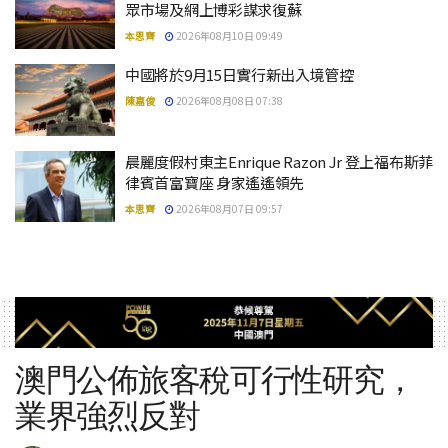
眾市場及網上博彩謀求復蘇
本思齊
2026年08月10日 09:49
中國將於9月15日實行新出入境管控
陳嘉俊
2026年08月08日 07:38
晨麗度假村東主Enrique Razon Jr 登上福布斯菲
律賓首富寶座 身家遙遙領先
本思齊
2026年08月07日 09:57
澳門公佈旅客稅可行性研究，
業界強烈反對