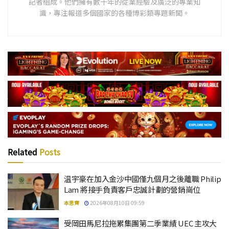
記者組成。他們擁有數十年的從業經驗及廣泛的專業知
識，專注報道多個國家的各種博彩類專題新聞。
Related
Posts
温宇豪在加入金沙中國僅九個月之後離職 Philip
Lam 將接手負責客戶忠誠計劃的營銷崗位
本思齊
2026年08月10日 09:59
受岡田馬尼拉拖累集團第二季業績 UEC 主攻大