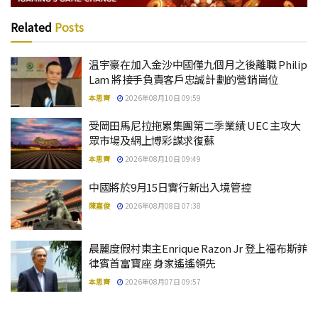
Related
Posts
温宇豪在加入金沙中國僅九個月之後離職 Philip
Lam 將接手負責客戶忠誠計劃的營銷崗位
本思齊
2026年08月10日 09:59
受岡田馬尼拉拖累集團第二季業績 UEC 主攻大
眾市場及網上博彩謀求復蘇
本思齊
2026年08月10日 09:49
中國將於9月15日實行新出入境管控
陳嘉俊
2026年08月08日 07:38
晨麗度假村東主Enrique Razon Jr 登上福布斯菲
律賓首富寶座 身家遙遙領先
本思齊
2026年08月07日 09:57