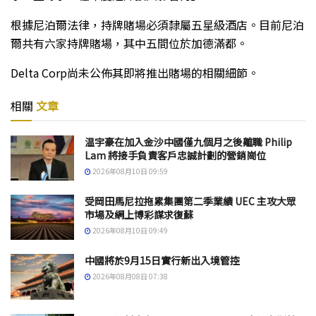
根據尼泊爾法律，持牌賭場必須隸屬五星級酒店。目前尼泊
爾共有六家持牌賭場，其中五間位於加德滿都。
Delta Corp尚未公佈其即將推出賭場的相關細節。
相關
文章
温宇豪在加入金沙中國僅九個月之後離職 Philip
Lam 將接手負責客戶忠誠計劃的營銷崗位
2026年08月10日 09:59
受岡田馬尼拉拖累集團第二季業績 UEC 主攻大眾
市場及網上博彩謀求復蘇
2026年08月10日 09:49
中國將於9月15日實行新出入境管控
2026年08月08日 07:38