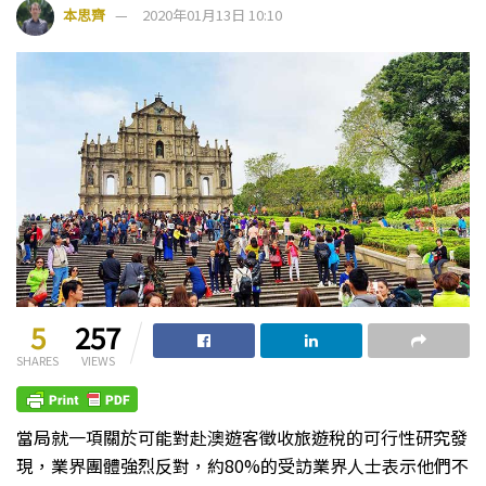
本思齊
2020年01月13日 10:10
5
257
SHARES
VIEWS
當局就一項關於可能對赴澳遊客徵收旅遊稅的可行性研究發
現，業界團體強烈反對，約80%的受訪業界人士表示他們不