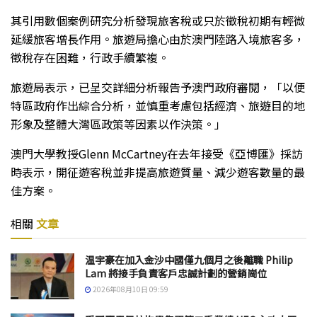
其引用數個案例研究分析發現旅客稅或只於徵稅初期有輕微
延緩旅客增長作用。旅遊局擔心由於澳門陸路入境旅客多，
徵稅存在困難，行政手續繁複。
旅遊局表示，已呈交詳細分析報告予澳門政府審閱，「以便
特區政府作出綜合分析，並慎重考慮包括經濟、旅遊目的地
形象及整體大灣區政策等因素以作決策。」
澳門大學教授Glenn McCartney在去年接受《亞博匯》採訪
時表示，開征遊客稅並非提高旅遊質量、減少遊客數量的最
佳方案。
相關
文章
温宇豪在加入金沙中國僅九個月之後離職 Philip
Lam 將接手負責客戶忠誠計劃的營銷崗位
2026年08月10日 09:59