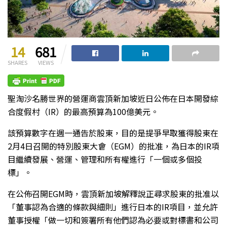
14
681
SHARES
VIEWS
聖淘沙名勝世界的營運商雲頂新加坡近日公佈在日本開發綜
合度假村（IR）的最高預算為100億美元。
該預算數字在週一通告於股東，目的是提爭早取獲得股東在
2月4日召開的特別股東大會（EGM）的批准，為日本的IR項
目繼續發展、營運、管理和所有權進行「一個或多個投
標」。
在公佈召開EGM時，雲頂新加坡解釋說正尋求股東的批准以
「董事認為合適的條款與細則」進行日本的IR項目，並允許
董事授權「做一切和簽署所有他們認為必要或對標書和公司