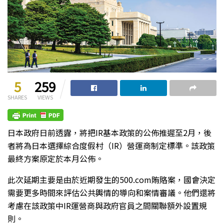
5
259
SHARES
VIEWS
日本政府日前透露，將把IR基本政策的公佈推遲至2月，後
者將為日本選擇綜合度假村（IR）營運商制定標準。該政策
最終方案原定於本月公佈。
此次延期主要是由於近期發生的500.com賄賂案，國會決定
需要更多時間來評估公共輿情的導向和案情審議。他們還將
考慮在該政策中IR運營商與政府官員之間關聯額外設置規
則。