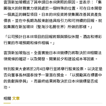
雲頂新加坡概述了其申請日本IR牌照的原因，並表示：「集
團強大的財務實力使其處於一個特殊的位置，可在日本開發
一個真正的轉型項目。日本的IR投資將使集團改善其資產負
債表，並在中長期為股東創造具吸引力和可持續的回報，就
如集團在新加坡IR（聖淘沙名勝世界）所做的那樣。」
「公司預計日本IR項目的回報將類與類似休閒、酒店和博彩
行業的市場預期和條件相稱。」
雲頂新加坡指出，全面實施日本IR競標仍將取決於IR相關法
律規條的確認，以及開發、開業前夕和建設成本等因素。
特別股東大會將於2月4日舉行並將舉行股東投票，以決定是
否向董事長林國泰授予一筆潛在獎金，「以獎勵其在標書中
的貢獻與參與」，而最終結果將取決於日本IR競標是否成
功。
相關
文章