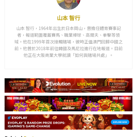
山本 智行
山本 智行，1964年出生於日本岡山，曾擔任體育賽事記
者，報道範圍覆蓋賽馬、職業棒球、高爾夫、拳擊等領
域。他在1999年首次接觸賭場，彼時正值澳門回歸中國之
前。他曾於2018年前往韓國及馬尼拉進行在地報道。目前
他正在大阪商業大學就讀「如何與賭場共處」。