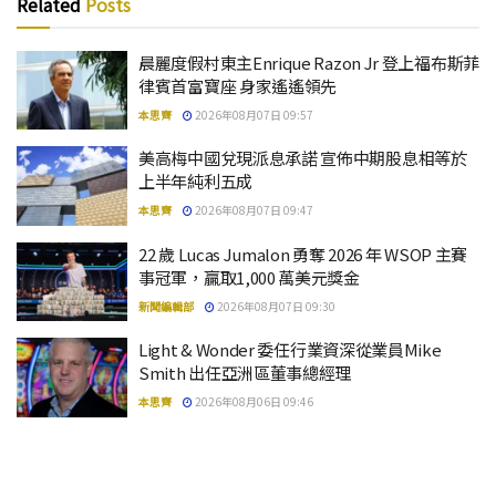
Related
Posts
晨麗度假村東主Enrique Razon Jr 登上福布斯菲
律賓首富寶座 身家遙遙領先
本思齊
2026年08月07日 09:57
美高梅中國兌現派息承諾 宣佈中期股息相等於
上半年純利五成
本思齊
2026年08月07日 09:47
22 歲 Lucas Jumalon 勇奪 2026 年 WSOP 主賽
事冠軍，贏取1,000 萬美元獎金
新聞編輯部
2026年08月07日 09:30
Light & Wonder 委任行業資深從業員Mike
Smith 出任亞洲區董事總經理
本思齊
2026年08月06日 09:46