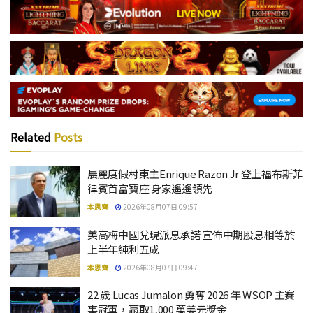
Related
Posts
晨麗度假村東主Enrique Razon Jr 登上福布斯菲
律賓首富寶座 身家遙遙領先
本思齊
2026年08月07日 09:57
美高梅中國兌現派息承諾 宣佈中期股息相等於
上半年純利五成
本思齊
2026年08月07日 09:47
22 歲 Lucas Jumalon 勇奪 2026 年 WSOP 主賽
事冠軍，贏取1,000 萬美元獎金