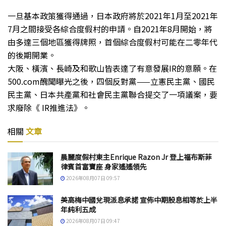
一旦基本政策獲得通過，日本政府將於2021年1月至2021年
7月之間接受各綜合度假村的申請。自2021年8月開始，將
由多達三個地區獲得牌照，首個綜合度假村可能在二零年代
的後期開業。
大阪、橫濱、長崎及和歌山皆表達了有意發展IR的意願。在
500.com醜聞曝光之後，四個反對黨——立憲民主黨、國民
民主黨、日本共產黨和社會民主黨聯合提交了一項議案，要
求廢除《 IR推進法》。
相關
文章
晨麗度假村東主Enrique Razon Jr 登上福布斯菲
律賓首富寶座 身家遙遙領先
2026年08月07日 09:57
美高梅中國兌現派息承諾 宣佈中期股息相等於上半
年純利五成
2026年08月07日 09:47