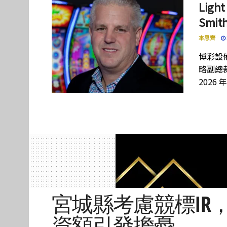
Lig
Smi
本思齊
博彩設備
略副總裁
2026 
宮城縣考慮競標IR
資額引發擔憂