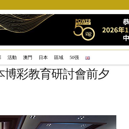
彩
活動
澳門
日本
區域
50强
本博彩教育研討會前夕