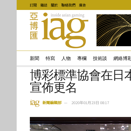
訂閱
雜誌
關於
聯絡我們
廣告
新聞
特寫
人物
專欄
技術談
網絡博
博彩標準協會在日
宣佈更名
新聞編輯部
2020年01月23日 08:17