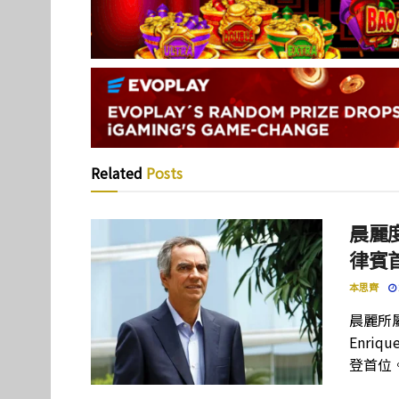
Related
Posts
晨麗度
律賓
本思齊
晨麗所屬母
Enriq
登首位