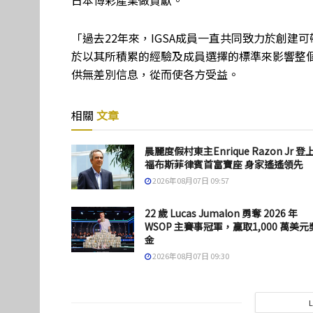
日本博彩產業做貢獻。
「過去22年來，IGSA成員一直共同致力於創建可帶
於以其所積累的經驗及成員選擇的標準來影響整個
供無差別信息，從而使各方受益。
相關
文章
晨麗度假村東主Enrique Razon Jr 登
福布斯菲律賓首富寶座 身家遙遙領先
2026年08月07日 09:57
22 歲 Lucas Jumalon 勇奪 2026 年
WSOP 主賽事冠軍，贏取1,000 萬美元
金
2026年08月07日 09:30