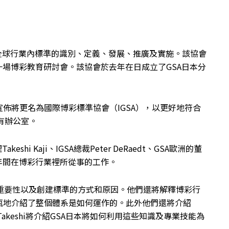
進全球行業內標準的識別、定義、發展、推廣及實施。該協會
行一場博彩教育研討會。該協會於去年在日成立了GSA日本分
佈將更名為國際博彩標準協會（IGSA），以更好地符合
有辦公室。
i Kaji、IGSA總裁Peter DeRaedt、GSA歐洲的董
去22年間在博彩行業裡所從事的工作。
標準的重要性以及創建標準的方式和原因。他們還將解釋博彩行
瓴地介紹了整個體系是如何運作的。此外他們還將介紹
akeshi將介紹GSA日本將如何利用這些知識及專業技能為