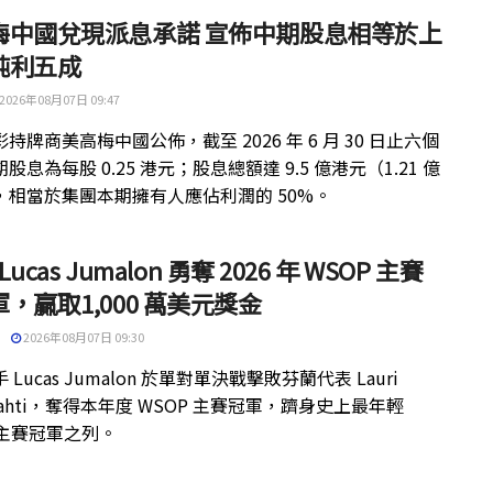
梅中國兌現派息承諾 宣佈中期股息相等於上
純利五成
2026年08月07日 09:47
持牌商美高梅中國公佈，截至 2026 年 6 月 30 日止六個
股息為每股 0.25 港元；股息總額達 9.5 億港元（1.21 億
，相當於集團本期擁有人應佔利潤的 50%。
 Lucas Jumalon 勇奪 2026 年 WSOP 主賽
，贏取1,000 萬美元獎金
2026年08月07日 09:30
 Lucas Jumalon 於單對單決戰擊敗芬蘭代表 Lauri
kilahti，奪得本年度 WSOP 主賽冠軍，躋身史上最年輕
 主賽冠軍之列。