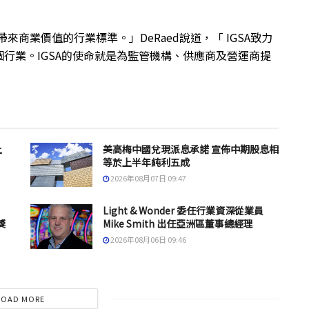
來商業價值的行業標準。」DeRaed說道，「 IGSA致力
行業。IGSA的使命就是為監管機構、供應商及營運商提
上
美高梅中國兌現派息承諾 宣佈中期股息相
等於上半年純利五成
2026年08月07日 09:47
Light & Wonder 委任行業資深從業員
獎
Mike Smith 出任亞洲區董事總經理
2026年08月06日 09:46
LOAD MORE