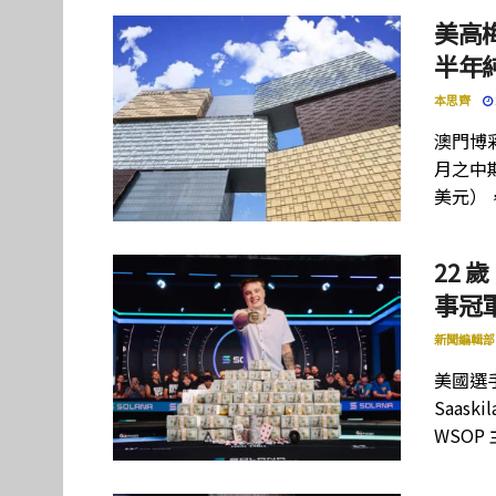
美高
半年
本思齊
澳門博彩
月之中期
美元）
22 歲
事冠軍
新聞編輯部
美國選手
Saas
WSOP