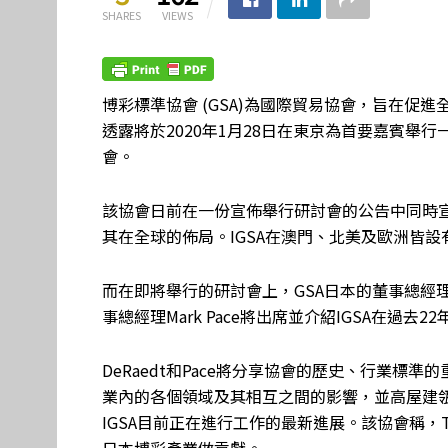
SHARES
VIEWS
博彩標準協會 (GSA)為國際貿易協會，旨在促
透露將於2020年1月28日在東京為首要嘉賓舉
會。
該協會日前在一份宣佈舉行研討會的公告中同時宣
其在全球的佈局。IGSA在澳門、北美及歐洲皆設
而在即將舉行的研討會上，GSA日本的董事總經理Takesh
事總經理Mark Pace將出席並介紹IGSA在過
DeRaedt和Pace將分享協會的歷史、行業
業內的各個領域及其相互之間的影響，並高屋建
IGSA目前正在進行工作的最新進展。該協會稱，T