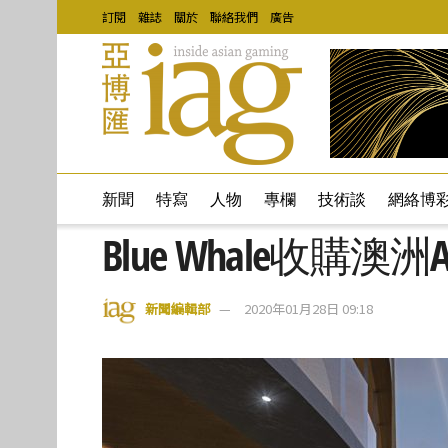
訂閱
雜誌
關於
聯絡我們
廣告
新聞
特寫
人物
專欄
技術談
網絡博
Blue Whale收購澳
新聞編輯部
2020年01月28日 09:18