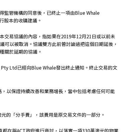
在無法取得監管機構的同意後，已終止一項由Blue Whale
99%已發行股本的收購建議。
本交易協議的內容，指如果在2019年12月21日或以前未
該協議可以被取消。協議雙方此前曾討論過把這個日期延後，
這種關於延期的協議。
 (Aus) Pty Ltd已經向Blue Whale發出終止通知。終止交易的文
略，以保證持續改善和業務增長，當中包括考慮任何可能
取28萬澳元的「分手費」，該費用是原交易文件的一部分。
s，一直都在與ACT政府進行商討，以落實一項330萬澳元的物業