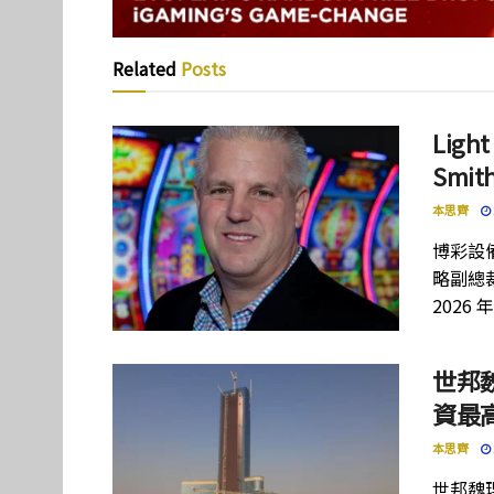
Related
Posts
Lig
Smi
本思齊
博彩設備
略副總裁
2026 
世邦
資最高
本思齊
世邦魏