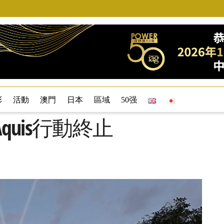
彩
活動
澳門
日本
區域
50强
洲Aquis行動終止