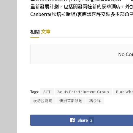
重新發展計劃，包括開發兩幢新的豪華酒店，外加世
Canberra(坎培拉賭場)裏應該容許安裝多少
相關
文章
No Con
Tags:
ACT
Aquis Entertainment Group
Blue Wha
坎培拉賭場
澳洲首都領地
馮永祥
Share
2