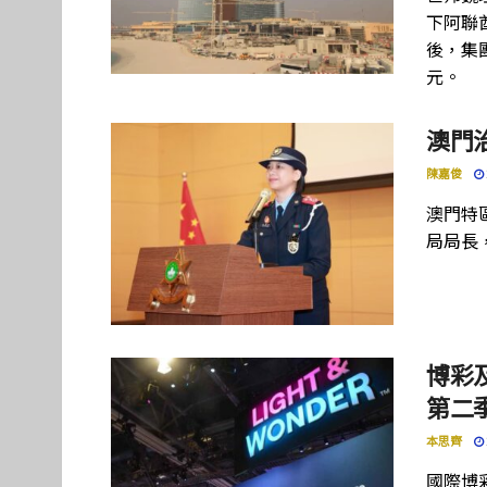
下阿聯酋項
後，集團
元。
澳門
陳嘉俊
澳門特
局局長
博彩及
第二季
本思齊
國際博彩設