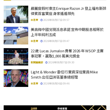
晨麗度假村東主Enrique Razon Jr 登上福布斯菲
律賓首富寶座 身家遙遙領先
本思齊
2026年08月07日 09:57
美高梅中國兌現派息承諾 宣佈中期股息相等於
上半年純利五成
本思齊
2026年08月07日 09:47
22 歲 Lucas Jumalon 勇奪 2026 年 WSOP 主賽
事冠軍，贏取1,000 萬美元獎金
新聞編輯部
2026年08月07日 09:30
Light & Wonder 委任行業資深從業員Mike
Smith 出任亞洲區董事總經理
本思齊
2026年08月06日 09:46