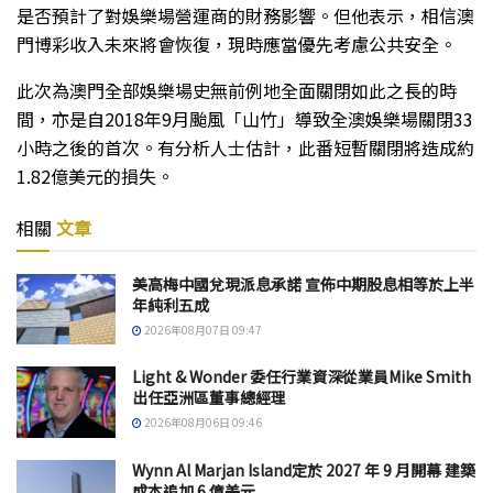
是否預計了對娛樂場營運商的財務影響。但他表示，相信澳
門博彩收入未來將會恢復，現時應當優先考慮公共安全。
此次為澳門全部娛樂場史無前例地全面關閉如此之長的時
間，亦是自2018年9月颱風「山竹」導致全澳娛樂場關閉33
小時之後的首次。有分析人士估計，此番短暫關閉將造成約
1.82億美元的損失。
相關
文章
美高梅中國兌現派息承諾 宣佈中期股息相等於上半
年純利五成
2026年08月07日 09:47
Light & Wonder 委任行業資深從業員Mike Smith
出任亞洲區董事總經理
2026年08月06日 09:46
Wynn Al Marjan Island定於 2027 年 9 月開幕 建築
成本追加 6 億美元