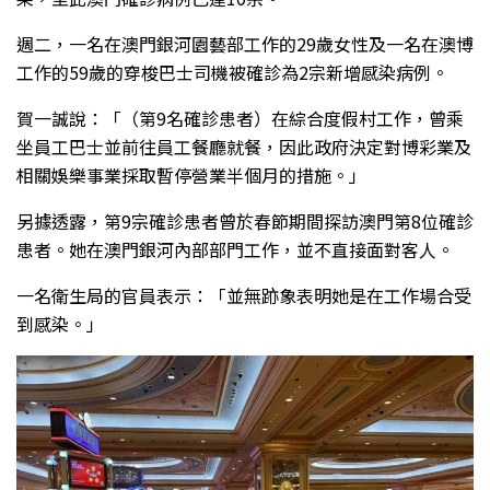
週二，一名在澳門銀河園藝部工作的29歲女性及一名在澳博
工作的59歲的穿梭巴士司機被確診為2宗新增感染病例。
賀一誠說：「（第9名確診患者）在綜合度假村工作，曾乘
坐員工巴士並前往員工餐廳就餐，因此政府決定對博彩業及
相關娛樂事業採取暫停營業半個月的措施。」
另據透露，第9宗確診患者曾於春節期間探訪澳門第8位確診
患者。她在澳門銀河內部部門工作，並不直接面對客人。
一名衛生局的官員表示：「並無跡象表明她是在工作場合受
到感染。」