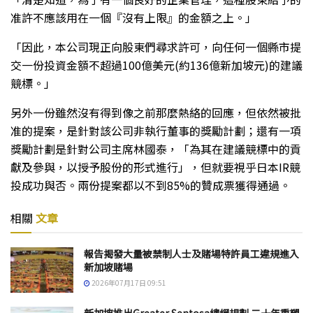
准許不應該用在一個『沒有上限』的金額之上。」
「因此，本公司現正向股東們尋求許可，向任何一個縣市提
交一份投資金額不超過100億美元(約136億新加坡元)的建議
競標。」
另外一份雖然沒有得到像之前那麼熱絡的回應，但依然被批
准的提案，是針對該公司非執行董事的獎勵計劃；還有一項
獎勵計劃是針對公司主席林國泰，「為其在建議競標中的貢
獻及參與，以授予股份的形式進行」，但就要視乎日本IR競
投成功與否。兩份提案都以不到85%的贊成票獲得通過。
相關
文章
報告揭發大量被禁制人士及賭場特許員工違規進入
新加坡賭場
2026年07月17日 09:51
新加坡推出Greater Sentosa總綱規劃 二十年重塑