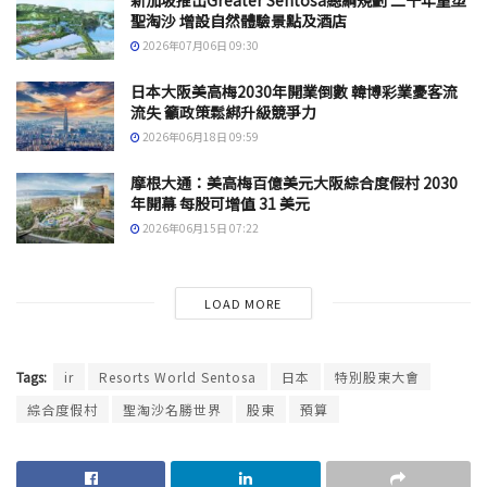
聖淘沙 增設自然體驗景點及酒店
2026年07月06日 09:30
日本大阪美高梅2030年開業倒數 韓博彩業憂客流
流失 籲政策鬆綁升級競爭力
2026年06月18日 09:59
摩根大通：美高梅百億美元大阪綜合度假村 2030
年開幕 每股可增值 31 美元
2026年06月15日 07:22
LOAD MORE
Tags:
ir
Resorts World Sentosa
日本
特別股東大會
綜合度假村
聖淘沙名勝世界
股東
預算