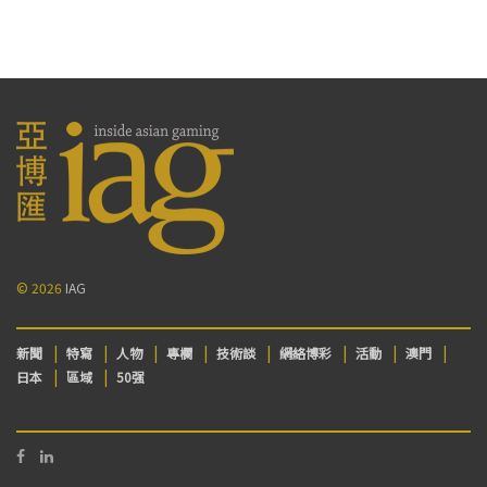
© 2026
IAG
新聞
特寫
人物
專欄
技術談
網絡博彩
活動
澳門
日本
區域
50强