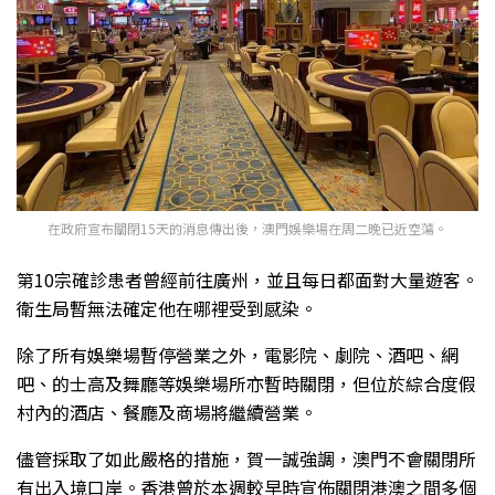
在政府宣布關閉15天的消息傳出後，澳門娛樂場在周二晚已近空蕩。
第10宗確診患者曾經前往廣州，並且每日都面對大量遊客。
衛生局暫無法確定他在哪裡受到感染。
除了所有娛樂場暫停營業之外，電影院、劇院、酒吧、網
吧、的士高及舞廳等娛樂場所亦暫時關閉，但位於綜合度假
村內的酒店、餐廳及商場將繼續營業。
儘管採取了如此嚴格的措施，賀一誠強調，澳門不會關閉所
有出入境口岸。香港曾於本週較早時宣佈關閉港澳之間多個