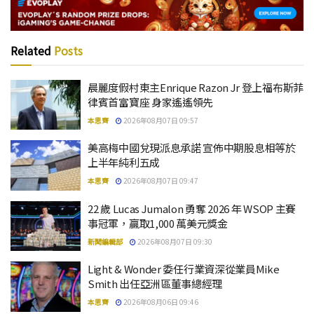
Related
Posts
晨麗度假村東主Enrique Razon Jr 登上福布斯菲
律賓首富寶座 身家遙遙領先
本思齊
2026年08月07日 09:57
美高梅中國兌現派息承諾 宣佈中期股息相等於
上半年純利五成
本思齊
2026年08月07日 09:47
22 歲 Lucas Jumalon 勇奪 2026 年 WSOP 主賽
事冠軍，贏取1,000 萬美元獎金
新聞編輯部
2026年08月07日 09:30
Light & Wonder 委任行業資深從業員Mike
Smith 出任亞洲區董事總經理
本思齊
2026年08月06日 09:46