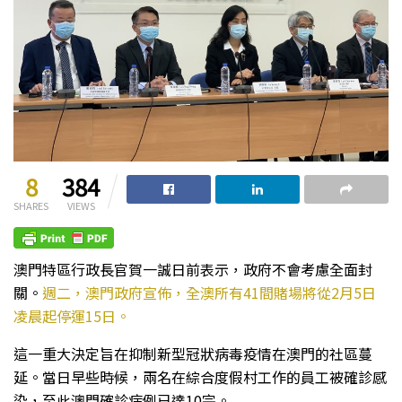
8
384
SHARES
VIEWS
澳門特區行政長官賀一誠日前表示，政府不會考慮全面封
關。
週二，澳門政府宣佈，全澳所有41間賭場將從2月5日
凌晨起停運15日。
這一重大決定旨在抑制新型冠狀病毒疫情在澳門的社區蔓
延。當日早些時候，兩名在綜合度假村工作的員工被確診感
染，至此澳門確診病例已達10宗。