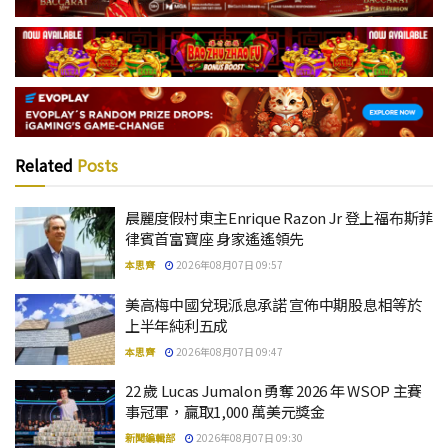
Related
Posts
晨麗度假村東主Enrique Razon Jr 登上福布斯菲
律賓首富寶座 身家遙遙領先
本思齊
2026年08月07日 09:57
美高梅中國兌現派息承諾 宣佈中期股息相等於
上半年純利五成
本思齊
2026年08月07日 09:47
22 歲 Lucas Jumalon 勇奪 2026 年 WSOP 主賽
事冠軍，贏取1,000 萬美元獎金
新聞編輯部
2026年08月07日 09:30