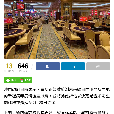
13
646
SHARES
VIEWS
澳門政府日前表示，當局正繼續監測未來數日內澳門及內地
的新冠病毒疫情發展狀況，並將據此評估以決定是否如期重
開賭場或是延至2月20日之後。
上週，澳門特區行政長官賀一誠宣佈為防止新冠疫情蔓延，