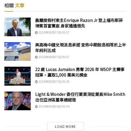
相關
文章
晨麗度假村東主Enrique Razon Jr 登上福布斯菲
律賓首富寶座 身家遙遙領先
2026年08月07日 09:57
美高梅中國兌現派息承諾 宣佈中期股息相等於上半
年純利五成
2026年08月07日 09:47
22 歲 Lucas Jumalon 勇奪 2026 年 WSOP 主賽事
冠軍，贏取1,000 萬美元獎金
2026年08月07日 09:30
Light & Wonder 委任行業資深從業員Mike Smith
出任亞洲區董事總經理
2026年08月06日 09:46
LOAD MORE