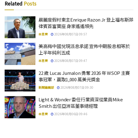
Related
Posts
晨麗度假村東主Enrique Razon Jr 登上福布斯菲
律賓首富寶座 身家遙遙領先
本思齊
2026年08月07日 09:57
美高梅中國兌現派息承諾 宣佈中期股息相等於
上半年純利五成
本思齊
2026年08月07日 09:47
22 歲 Lucas Jumalon 勇奪 2026 年 WSOP 主賽
事冠軍，贏取1,000 萬美元獎金
新聞編輯部
2026年08月07日 09:30
Light & Wonder 委任行業資深從業員Mike
Smith 出任亞洲區董事總經理
本思齊
2026年08月06日 09:46