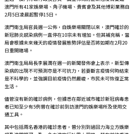
澳門所有41家娛樂場、角子機場、貴賓會及其他博彩業務自
2月5日凌晨起暫停15日。
澳門衛生局官員週一公佈，自娛樂場關閉以來，澳門確診的
新冠肺炎感染病例一直停在10宗未有增加。但其補充稱，當
局會根據未來幾天的疫情發展態勢評估是否將如期在2月20
日重開賭場。
澳門衛生局局長李展潤在週一的新聞發佈會上表示，新型傳
染病的出現不可預測亦是不可抗力，若要斷言疫情何時結束
是不科學的，並強調目前疫情仍然嚴峻，市民未可恢復正常
生活。
儘管沒有新的確診病例，但據悉在鄰近城市確診新冠病毒患
者已知至少有5例曾在確診前到訪澳門的娛樂場所及使用交
通工具。
其中包括兩名香港的確診患者，曾分別到過回力海立方娛樂