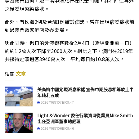
場及澳門銀河，及一名中澳旅行社巴士司機，其在前往香港
之後發現感染症狀。
此外，有珠海2例及台灣1例確診病患，曾在出現病發症狀前
到過澳門數家酒店及娛樂場。
與此同時，週日的赴澳遊客數從2月4日（賭場關閉前一日）
的約1.2萬人次下降至3000人次。相比之下，澳門在2019年
共接待赴澳遊客3940萬人次，平均每日約10.8萬人次。
相關
文章
美高梅中國兌現派息承諾 宣佈中期股息相等於上半
年純利五成
2026年08月07日 09:47
Light & Wonder 委任行業資深從業員Mike Smith
出任亞洲區董事總經理
2026年08月06日 09:46