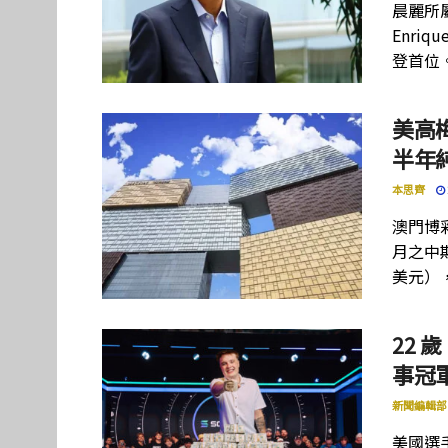
晨麗所屬母
Enriq
登首位
美高
半年
本思齊
澳門博彩
月之中期
美元）
22 歲
事冠軍
新聞編輯部
美國選手