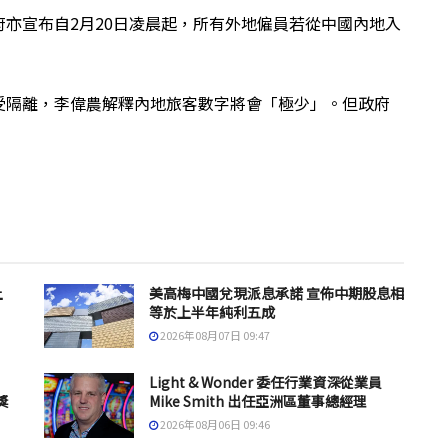
亦宣布自2月20日凌晨起，所有外地僱員若從中國內地入
受隔離，李偉農解釋內地旅客數字將會「極少」。但政府
上
美高梅中國兌現派息承諾 宣佈中期股息相
等於上半年純利五成
2026年08月07日 09:47
Light & Wonder 委任行業資深從業員
獎
Mike Smith 出任亞洲區董事總經理
2026年08月06日 09:46