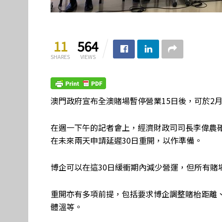
11
564
SHARES
VIEWS
澳門政府宣布全澳賭場暫停營業15日後，可於2月
在週一下午的記者會上，經濟財政司司長李偉農確
在未來兩天申請延遲30日重開，以作準備。
博企可以在這30日緩衝期內減少營運，但所有賭
重開亦有多項前提，包括要求博企調整賭枱距離
體溫等。