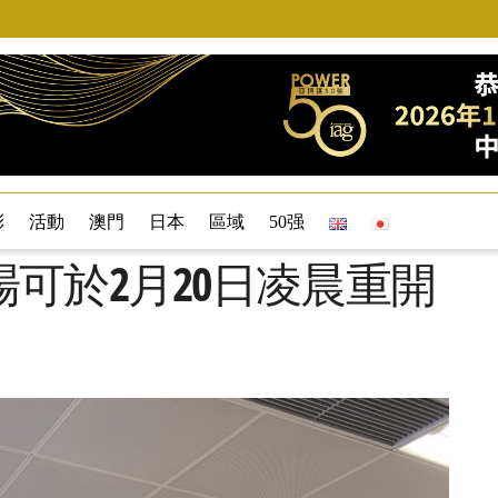
彩
活動
澳門
日本
區域
50强
可於2月20日凌晨重開