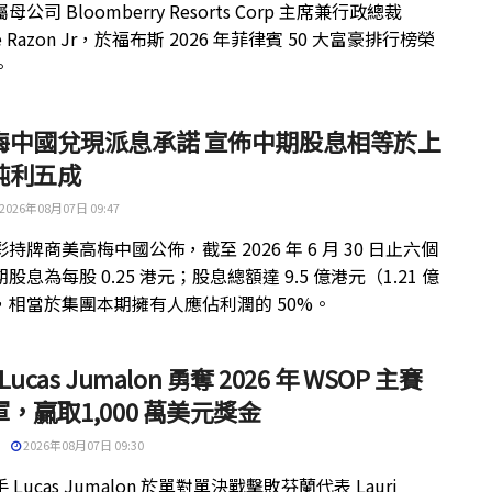
公司 Bloomberry Resorts Corp 主席兼行政總裁
ue Razon Jr，於福布斯 2026 年菲律賓 50 大富豪排行榜榮
。
梅中國兌現派息承諾 宣佈中期股息相等於上
純利五成
2026年08月07日 09:47
持牌商美高梅中國公佈，截至 2026 年 6 月 30 日止六個
股息為每股 0.25 港元；股息總額達 9.5 億港元（1.21 億
，相當於集團本期擁有人應佔利潤的 50%。
 Lucas Jumalon 勇奪 2026 年 WSOP 主賽
，贏取1,000 萬美元獎金
2026年08月07日 09:30
 Lucas Jumalon 於單對單決戰擊敗芬蘭代表 Lauri