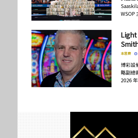
Saas
WSOP
Lig
Smi
本思齊
博彩設備
略副總裁
2026 