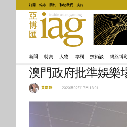
訂閱
雜誌
關於
聯絡我們
廣告
新聞
特寫
人物
專欄
技術談
網絡博
澳門政府批準娛樂場
黃嘉靜
2020年02月17日 18:01