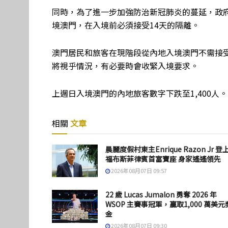
同時，為了進一步加強防治新冠肺炎的蔓延，政府
境澳門，在入境前必須接受14天的隔離。
澳門居民和旅客在現階段從內地入境澳門不需接
將視乎情況，有必要時會收緊入境要求。
上週日入境澳門的內地旅客數字下跌至1,400人。
相關
文章
晨麗度假村東主Enrique Razon Jr 登
福布斯菲律賓首富寶座 身家遙遙領先
2026年08月07日 09:57
22 歲 Lucas Jumalon 勇奪 2026 年
WSOP 主賽事冠軍，贏取1,000 萬美元
金
2026年08月07日 09:30