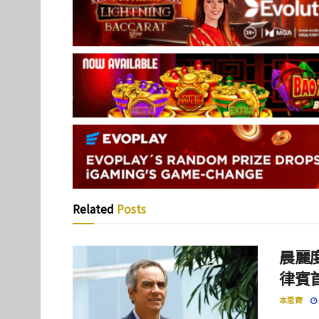
Related
Posts
晨麗度
律賓
本思齊