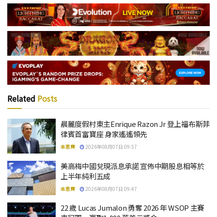
Related
Posts
晨麗度假村東主Enrique Razon Jr 登上福布斯菲
律賓首富寶座 身家遙遙領先
本思齊
2026年08月07日 09:57
美高梅中國兌現派息承諾 宣佈中期股息相等於
上半年純利五成
本思齊
2026年08月07日 09:47
22 歲 Lucas Jumalon 勇奪 2026 年 WSOP 主賽