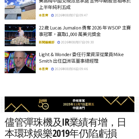
美高梅中國兌現派息承諾 宣佈中期股息相等於
上半年純利五成
本思齊
2026年08月07日 09:47
22 歲 Lucas Jumalon 勇奪 2026 年 WSOP 主賽
事冠軍，贏取1,000 萬美元獎金
新聞編輯部
2026年08月07日 09:30
Light & Wonder 委任行業資深從業員Mike
Smith 出任亞洲區董事總經理
本思齊
2026年08月06日 09:46
儘管彈珠機及IR業績有增，日
本環球娛樂2019年仍陷虧損