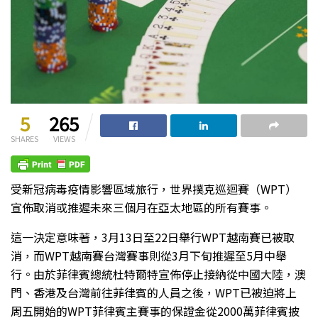
5
265
SHARES
VIEWS
受新冠病毒疫情影響區域旅行，世界撲克巡迴賽（WPT）
宣佈取消或推遲未來三個月在亞太地區的所有賽事。
這一決定意味著，3月13日至22日舉行WPT越南賽已被取
消，而WPT越南賽台灣賽事則從3月下旬推遲至5月中舉
行。由於菲律賓總統杜特爾特宣佈停止接納從中國大陸，澳
門、香港及台灣前往菲律賓的人員之後，WPT已被迫將上
周五開始的WPT菲律賓主賽事的保證金從2000萬菲律賓披