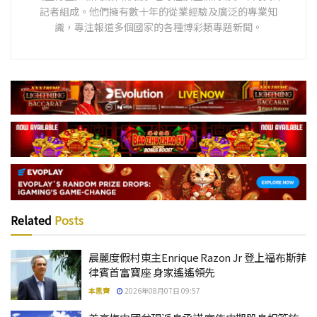
記者組成。他們擁有數十年的從業經驗及廣泛的專業知
識，專注報道多個國家的各種博彩類專題新聞。
Related
Posts
晨麗度假村東主Enrique Razon Jr 登上福布斯菲
律賓首富寶座 身家遙遙領先
本思齊
2026年08月07日 09:57