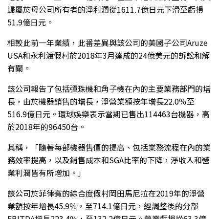
歸屬於母公司所有者的淨利潤從1611.7億日元下滑至虧損
51.9億日元。
相較此前一年業績，此番差異與該公司的美國子公司Aruze
USA和永利渡假村於2018年3月達成的24億美元的訴訟和解
有關。
該公司報告了包括彈珠機和角子機在內的主要業務部門的增
長，由於機器銷售的增長，淨營業額按年增長22.0％至
516.9億日元。環球娛樂表示當期已售出114463台機器，高
於2018年的96450台。
其稱，「隨著每部機器售價的提高、包括業務流程在內的業
務效率提高，以及銷售成本和SGA比率的下降，淨收入和營
業利潤皆有所增加。」
該公司於菲律賓的綜合度假村岡田馬尼拉在2019年的淨營
業額按年增長45.9％，至714.1億日元，經調整後的分部
EBITDA增長223.4％，至132.2億日元。營業虧損從63.3億