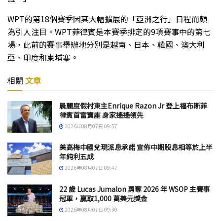
WPT的第18個賽季因其大幅擴展的「亞洲之行」日程而頗
為引人注目。WPT菲律賓是本賽季排定的9項賽事中的第七
場，此前的賽事舉辦地分別是越南、日本、韓國、澳大利
亞、印度和柬埔寨。
相關
文章
晨麗度假村東主Enrique Razon Jr 登上福布斯菲
律賓首富寶座 身家遙遙領先
2026年08月07日 09:57
美高梅中國兌現派息承諾 宣佈中期股息相等於上半
年純利五成
2026年08月07日 09:47
22 歲 Lucas Jumalon 勇奪 2026 年 WSOP 主賽事
冠軍，贏取1,000 萬美元獎金
2026年08月07日 09:30