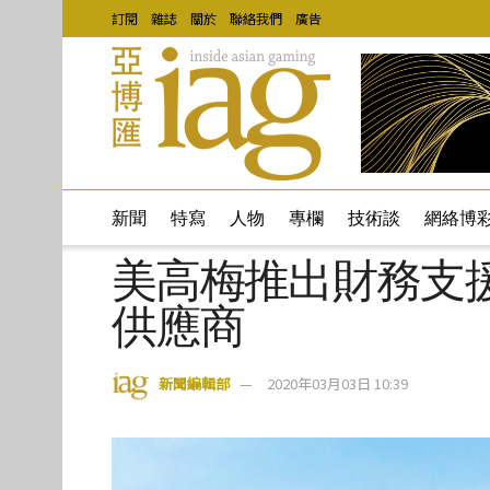
訂閱
雜誌
關於
聯絡我們
廣告
新聞
特寫
人物
專欄
技術談
網絡博
美高梅推出財務支
供應商
新聞編輯部
2020年03月03日 10:39