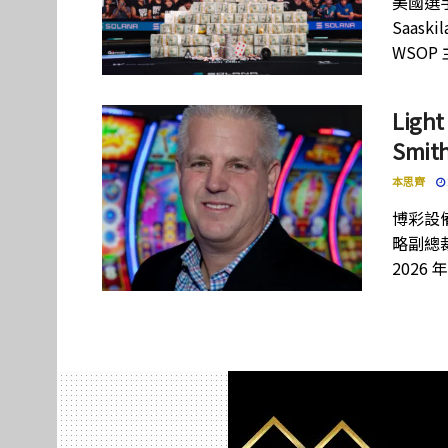
美國選手
Saas
WSOP
Lig
Smi
本思齊
博彩設備
略副總裁
2026 