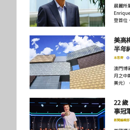
晨麗所屬母
Enriq
登首位
美高
半年
本思齊
澳門博彩
月之中期
美元）
22 歲
事冠軍
新聞編輯部