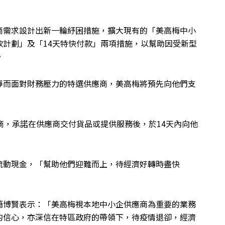
商需求設計出新一輪紓困措施，擴大現有的「美高梅中小
計劃」及「14天特快付款」兩項措施，以幫助因受新型
。
靜而面對財務壓力的特選供應商，美高梅將預先向他們支
商，承諾在供應商交付貨品或提供服務後，於14天內向他
流動現金，「幫助他們迎難而上，待經濟好轉時盡快
簡博賢表示：「美高梅視本地中小企供應商為重要的業務
的信心，亦深信在特區政府的帶領下，待疫情退卻，經濟