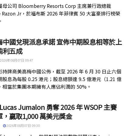
公司 Bloomberry Resorts Corp 主席兼行政總裁
ue Razon Jr，於福布斯 2026 年菲律賓 50 大富豪排行榜榮
。
梅中國兌現派息承諾 宣佈中期股息相等於上
純利五成
2026年08月07日 09:47
持牌商美高梅中國公佈，截至 2026 年 6 月 30 日止六個
股息為每股 0.25 港元；股息總額達 9.5 億港元（1.21 億
，相當於集團本期擁有人應佔利潤的 50%。
 Lucas Jumalon 勇奪 2026 年 WSOP 主賽
，贏取1,000 萬美元獎金
2026年08月07日 09:30