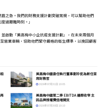
燃眉之急。我們的財務支援計劃突破常規，可以幫助他們
利度過艱難時刻。」
，並啟動「美高梅中小企抗疫支援計劃」，在未來兩個月
以至營業車輛，協助他們緊守嚴格的衞生標準，以挽回顧客
息相
美高梅中國委任執行董事劉珍伲為新任首
席財務官
2026年07月31日 10:05
套再
美高梅中國第二季 EBITDA 邊際收窄 主
因品牌授權費倍增開支
2026年07月30日 10:10