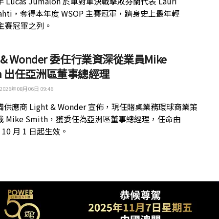
 Lucas Jumalon 於單對單決戰擊敗芬蘭代表 Lauri
kilahti，奪得本年度 WSOP 主賽冠軍，躋身史上最年輕
 主賽冠軍之列。
ht & Wonder 委任行業資深從業員Mike
th 出任亞洲區董事總經理
2026年08月06日 09:46
供應商 Light & Wonder 宣佈，現任賭桌業務環球商業策
 Mike Smith，獲委任為亞洲區董事總經理，任命由
年 10 月 1 日起生效。