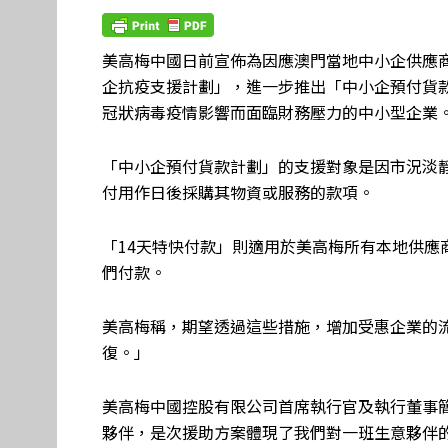
美高梅中國日前宣佈為因應澳門當地中小企供應
企抗疫支援計劃」，進一步推出「中小企預付貨款
冠狀病毒疫情影響而面臨財務壓力的中小型企業
「中小企預付貨款計劃」的支援對象是因市況淡
付用作日後採購其物資或服務的款項。
「14天特快付款」則適用於美高梅所有本地供應
們付款。
美高梅稱，期望透過這些措施，增加受惠企業的
復。」
美高梅中國控股有限公司首席執行官及執行董事
夥伴，是次援助方案體現了我們對一班生意夥伴