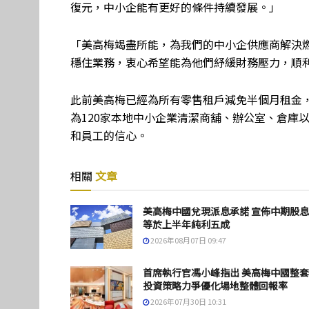
復元，中小企能有更好的條件持續發展。」
「美高梅竭盡所能，為我們的中小企供應商解決
穩住業務，衷心希望能為他們紓緩財務壓力，順
此前美高梅已經為所有零售租戶減免半個月租金
為120家本地中小企業清潔商舖、辦公室、倉庫
和員工的信心。
相關
文章
美高梅中國兌現派息承諾 宣佈中期股
等於上半年純利五成
2026年08月07日 09:47
首席執行官馮小峰指出 美高梅中國整
投資策略力爭優化場地整體回報率
2026年07月30日 10:31