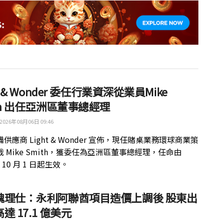
ht & Wonder 委任行業資深從業員Mike
th 出任亞洲區董事總經理
2026年08月06日 09:46
供應商 Light & Wonder 宣佈，現任賭桌業務環球商業策
 Mike Smith，獲委任為亞洲區董事總經理，任命由
年 10 月 1 日起生效。
魏理仕：永利阿聯酋項目造價上調後 股東出
達 17.1 億美元