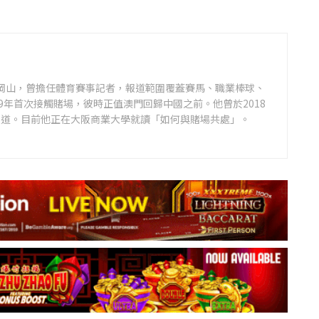
日本岡山，曾擔任體育賽事記者，報道範圍覆蓋賽馬、職業棒球、
9年首次接觸賭場，彼時正值澳門回歸中國之前。他曾於2018
報道。目前他正在大阪商業大學就讀「如何與賭場共處」。