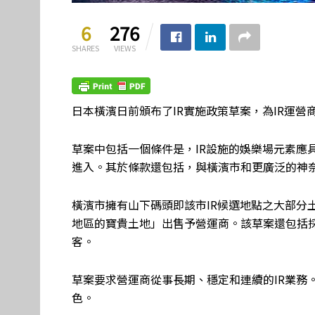
6
276
SHARES
VIEWS
日本橫濱日前頒布了IR實施政策草案，為IR運營
草案中包括一個條件是，IR設施的娛樂場元素應
進入。其於條款還包括，與橫濱市和更廣泛的神
橫濱市擁有山下碼頭即該市IR候選地點之大部分
地區的寶貴土地」出售予營運商。該草案還包括
客。
草案要求營運商從事長期、穩定和連續的IR業務
色。