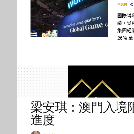
本思齊
國際博彩設
績，受惠
集團經調
26% 至
梁安琪：澳門入境
進度