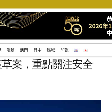
彩
活動
澳門
日本
區域
50强
策草案，重點關注安全