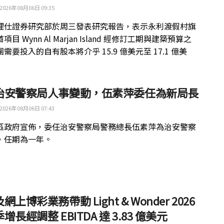
2026年08月06日 09:35
理仕證券研究部於周三發表研究報告，表示永利渡假村旗
目 Wynn Al Marjan Island 經修訂工期與建築預算之
需要投入的自有股本將介乎 15.9 億美元至 17.1 億美
治安警察局人事變動，伍素萍委任為新局長
2026年08月06日 07:43
區政府宣佈，委任治安警察局警務總長伍素萍為治安警察
，任期為一年。
網上博彩業務帶動 Light & Wonder 2026
增長經調整 EBITDA 達 3.83 億美元