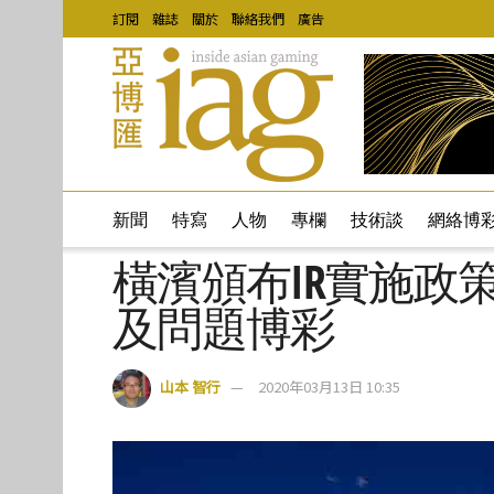
訂閱
雜誌
關於
聯絡我們
廣告
新聞
特寫
人物
專欄
技術談
網絡博
橫濱頒布IR實施政
及問題博彩
山本 智行
2020年03月13日 10:35