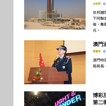
本思齊
世邦魏
下阿聯酋項
後，集團
元。
澳門
陳嘉俊
澳門特
局局長
博彩及
第二季