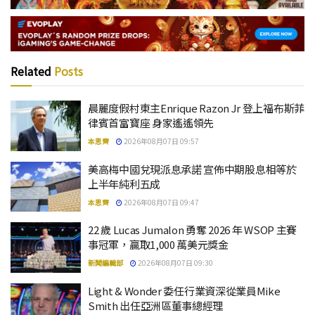
Related
Posts
晨麗度假村東主Enrique Razon Jr 登上福布斯菲
律賓首富寶座 身家遙遙領先
本思齊
2026年08月07日 09:57
美高梅中國兌現派息承諾 宣佈中期股息相等於
上半年純利五成
本思齊
2026年08月07日 09:47
22 歲 Lucas Jumalon 勇奪 2026 年 WSOP 主賽
事冠軍，贏取1,000 萬美元獎金
新聞編輯部
2026年08月07日 09:30
Light & Wonder 委任行業資深從業員Mike
Smith 出任亞洲區董事總經理