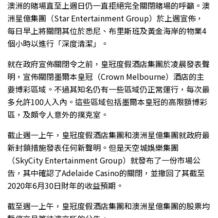
澳洲的賭場直至上週日仍一直拒絕完全關閉賭場的呼籲。澳
洲星億集團（Star Entertainment Group）於上週宣佈，
每日早上將關閉其位於悉尼、布里斯班及黃金海岸的物業4
個小時以進行「深度清潔」。
就在政府宣佈關閉令之前，皇冠度假酒店集團於凌晨發表聲
明，宣佈關閉墨爾本皇冠（Crown Melbourne）酒店的主
要博彩區域。不過其知名仍有一些區域仍正常運行，每次最
多允許100人入內。這些區域包括墨爾本皇冠的高限額博彩
區，及頗令人意外的撲克室。
截止週一上午，皇冠度假酒店集團和澳洲星億集團就政府最
新封鎖措施發表任何新聲明。但是天空城娛樂集團
（SkyCity Entertainment Group）就發布了一份市場公
告，其中確認了Adelaide Casino的關閉，並撤回了其截至
2020年6月30日財年的收益預期。
截至週一上午，皇冠度假酒店集團和澳洲星億集團的股票均