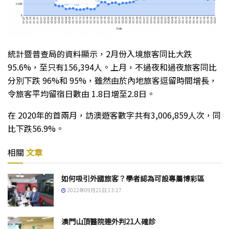
統計暨普查局的資料顯示，2月份入境旅客同比大跌
95.6%，至只有156,394人。上月，不過夜和過夜旅客同比
分別下跌 96%和 95%，雖然由於內地旅客逗留時間增長，
令旅客平均留宿日數由 1.8日增至2.8日。
在 2020年的首兩月，訪澳遊客數字共有3,006,859人次，同
比下跌56.9%。
相關
文章
如何吸引外國旅客？學者認為可設專屬博彩區
2022年09月21日 13:27
澳門山頂醫院連外判21人確診