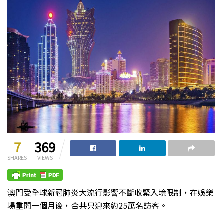
7
369
SHARES
VIEWS
澳門受全球新冠肺炎大流行影響不斷收緊入境限制，在娛樂
場重開一個月後，合共只迎來約25萬名訪客。