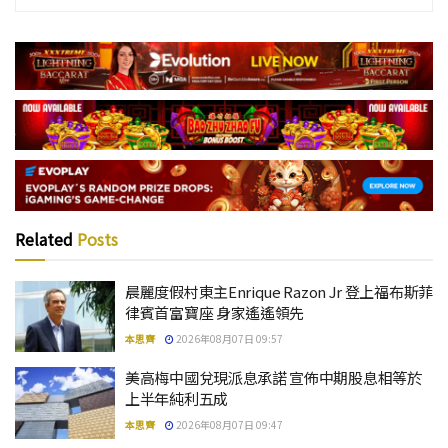
Related
Posts
晨麗度假村東主Enrique Razon Jr 登上福布斯菲
律賓首富寶座 身家遙遙領先
本思齊
2026年08月07日 09:57
美高梅中國兌現派息承諾 宣佈中期股息相等於
上半年純利五成
本思齊
2026年08月07日 09:47