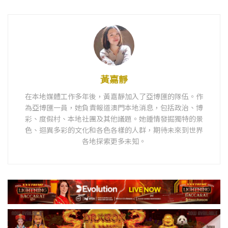
黃嘉靜
在本地媒體工作多年後，黃嘉靜加入了亞博匯的隊伍。作
為亞博匯一員，她負責報道澳門本地消息，包括政治、博
彩、度假村、本地社團及其他議題。她鍾情發掘獨特的景
色、迴異多彩的文化和各色各樣的人群，期待未來到世界
各地探索更多未知。