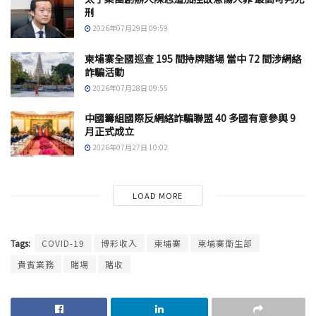
刑
2026年07月29日 09:59
柬埔寨全國巡查 195 間持牌賭場 當中 72 間涉網絡
詐騙活動
2026年07月28日 09:55
中國籌組國際反網絡詐騙聯盟 40 多國有意參與 9
月正式成立
2026年07月27日 10:02
LOAD MORE
Tags:
COVID-19
博彩收入
柬埔寨
柬埔寨衛生部
貴賓業務
賭場
賭收