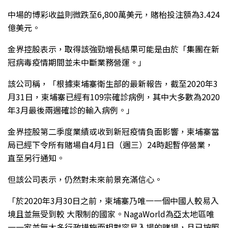
中場的博彩收益則微跌至6,800萬美元，賭枱投注額為3.424
億美元。
金界控股表示，取得該強勁增長結果可能是由於「集團在新
冠病毒疫情期間並未中斷業務營運。」
該公司稱，「根據柬埔寨衛生部的最新報告，截至2020年3
月31日，柬埔寨已經有109宗確診病例，其中大多數為2020
年3月最後兩週確診的輸入病例。」
金界控股第二季度業績或收到新冠疫情負面影響，柬埔寨當
局已經下令所有賭場自4月1日（週三）24時起暫停營業，
直至另行通知。
但該公司表示，仍然對未來前景充滿信心。
「於2020年3月30日之前，柬埔寨乃唯一一個中國人較易入
境且並無受到較 大限制的國家。NagaWorld為亞太地區唯
一一家並無太多行政措施而相對容易入場的賭場，且已按照