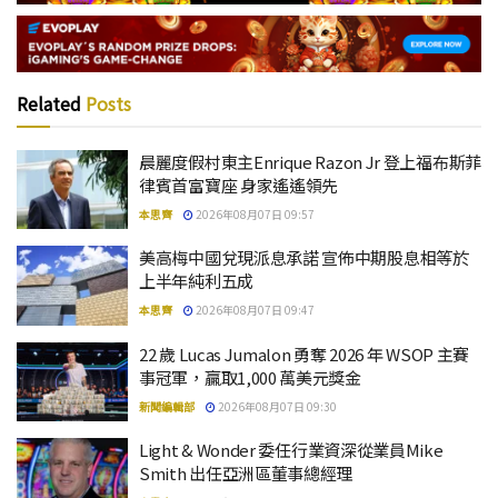
Related
Posts
晨麗度假村東主Enrique Razon Jr 登上福布斯菲
律賓首富寶座 身家遙遙領先
本思齊
2026年08月07日 09:57
美高梅中國兌現派息承諾 宣佈中期股息相等於
上半年純利五成
本思齊
2026年08月07日 09:47
22 歲 Lucas Jumalon 勇奪 2026 年 WSOP 主賽
事冠軍，贏取1,000 萬美元獎金
新聞編輯部
2026年08月07日 09:30
Light & Wonder 委任行業資深從業員Mike
Smith 出任亞洲區董事總經理