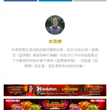
本思齊
本思齊曾在澳洲悉尼擔任體育記者，自2016年以來一直擔
任《亞博匯》雜誌的執行編輯。他於2017年4月協助推出
了行業領先的每日電子通訊《亞博匯早報》，目前是《亞
博匯》的主筆，並負責所有內容的校編。