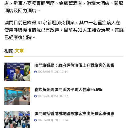
店、新東方商務賓館南座、金麗華酒店、港灣大酒店、御龍
酒店及回力酒店。
澳門目前已錄得 41宗新冠肺炎個案，其中一名重症病人在
使用呼吸機後情況已有改善。目前共31人正接受治療，其餘
已經康復出院。
相關
文章
澳門旅遊局：政府評估油價上升對旅客的影響
2026年05月12日 13:44
春節黃金周澳門酒店平均入住率95.6%
2026年02月25日 07:32
澳門向抵香港機場國際旅客推出免費客車優惠
2026年01月19日 18:14