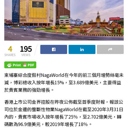
4
195
SHARES
VIEWS
柬埔寨綜合度假村NagaWorld在今年的前三個月增勢絲毫未
減，博彩總收入按年增長15%，至3.689億美元，主要得益
於貴賓業務的強勁增長。
香港上市公司金界控股在昨夜公佈截至首季度財報，報該公
司位於金邊的壟斷性物業NagaWorld在截至2020年3月31日
內的，貴賓市場收入按年增長了25％，至2.702億美元，轉
碼數為96.9億美元，較2019年增長了18％。