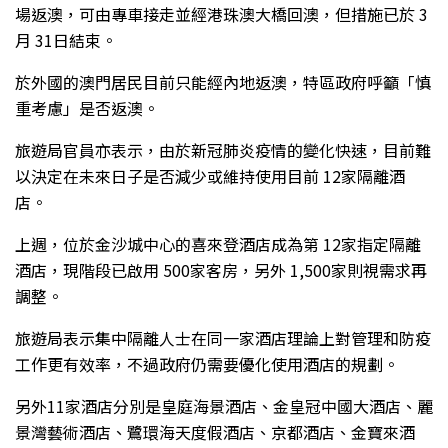
場返澳，可由專車接走並經港珠澳大橋回澳，但措施已於 3
月 31日結束。
於外國的澳門居民目前只能經內地返澳，特區政府呼籲「慎
重考慮」是否返澳。
旅遊局官員亦表示，由於新冠肺炎疫情的變化快速，目前難
以決定在未來日子是否減少或維持使用目前 12家隔離酒
店。
上週，位於金沙城中心的喜來登酒店成為第 12家指定隔離
酒店，現階段已啟用 500家客房，另外 1,500家則視需求再
調整。
旅遊局表示集中隔離人士在同一家酒店理論上對管理和防疫
工作更有效率，不過政府仍需要優化使用酒店的規劃。
另外11家酒店分別是皇庭海景酒店、金皇冠中國大酒店、麗
景灣藝術酒店、鷺環海天度假酒店、京都酒店、金寶來酒