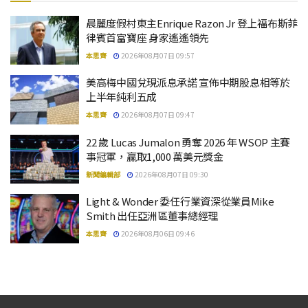
晨麗度假村東主Enrique Razon Jr 登上福布斯菲
律賓首富寶座 身家遙遙領先
本思齊
2026年08月07日 09:57
美高梅中國兌現派息承諾 宣佈中期股息相等於
上半年純利五成
本思齊
2026年08月07日 09:47
22 歲 Lucas Jumalon 勇奪 2026 年 WSOP 主賽
事冠軍，贏取1,000 萬美元獎金
新聞編輯部
2026年08月07日 09:30
Light & Wonder 委任行業資深從業員Mike
Smith 出任亞洲區董事總經理
本思齊
2026年08月06日 09:46