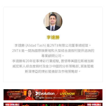
李達勝
李達勝 (Alidad Tash) 是2NT8有限公司董事總經理。
2NT8 是一間為國際娛樂場和大型綜合渡假村提供諮詢的
專業顧問公司。
李達勝有20年從事博彩行業經驗, 曾領導美國拉斯維加斯
威尼斯人綜合度假村及金沙中國的分析策略部, 其後管轄
新濠博亞的博彩營運部及市場策略部。