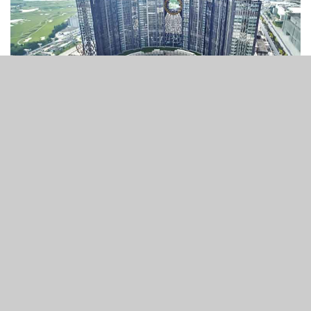
25
1.2k
SHARES
VIEWS
新濠博亞娛樂表示，一旦澳門與內地之間的出入境限制重新
放寬，回到新濠影滙客人將發現一個經過整修升級的酒店。
由於新冠疫情導致客流量銳減，新濠利用這個機會對酒店進
行了升級改造。
隨著新濠影滙二期項目在推遲12個月之後終於開始，新濠的