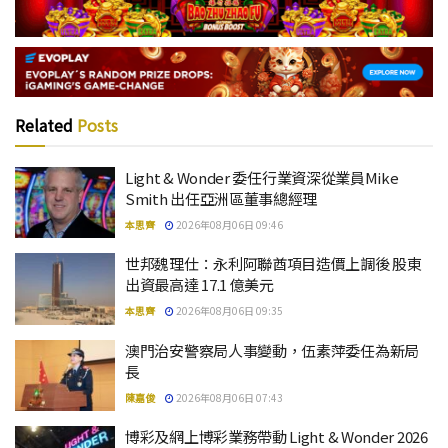
Related
Posts
Light & Wonder 委任行業資深從業員Mike
Smith 出任亞洲區董事總經理
本思齊
2026年08月06日 09:46
世邦魏理仕：永利阿聯酋項目造價上調後 股東
出資最高達 17.1 億美元
本思齊
2026年08月06日 09:35
澳門治安警察局人事變動，伍素萍委任為新局
長
陳嘉俊
2026年08月06日 07:43
博彩及網上博彩業務帶動 Light & Wonder 2026