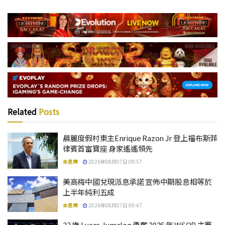
Related
Posts
晨麗度假村東主Enrique Razon Jr 登上福布斯菲
律賓首富寶座 身家遙遙領先
本思齊
2026年08月07日 09:57
美高梅中國兌現派息承諾 宣佈中期股息相等於
上半年純利五成
本思齊
2026年08月07日 09:47
22 歲 Lucas Jumalon 勇奪 2026 年 WSOP 主賽