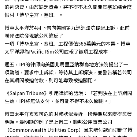
的判決費，由於缺乏資金，將不得不永久關閉其塞班綜合度
假村「博华皇宫‧塞班」。
博華太平洋於4月下旬向美國第九巡迴法院提起上訴。此前
聯邦法院發現該公司違反了
一項「博华皇宫‧塞班」工程價值565萬美元的本票。博華
太平洋認為Pacific Rim公司虛報了該項工程成本。
週五，IPI的律師向美國北馬里亞納群島地方法院提出了一
項動議，要求中止訴訟，等待其上訴解決，並警告稱若公司
在其期間被迫付款，則可能導致被迫關閉。
《Saipan Tribune》引用律師的話說：「若判決在上訴期間
生效，IPI將無法支付，並可能不得不永久關閉。」
博華太平洋岌岌可危的財務狀況最近一段時期以來變得愈發
明顯。最明顯的例子是上週二，聯邦公用事業公司
（Commonwealth Utilities Corp）因未能付款而切斷了博