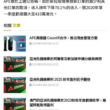
APE曾於上週公告稱，由於新冠疫情導致新訂單的減少和其
他訂單的取消，收入按年下降70.1％的收入，致2020年第
一季度虧損擴大至410萬港元。
相關
文章
APE與德國 CountR合作，推出現金管理方案
2026年05月19日 14:23
亞洲先鋒娛樂於阿聯酋及新加坡申請分銷商牌照
2026年03月30日 10:05
亞洲先鋒娛樂料 2025 財年盈利近乎翻倍
2026年03月12日 09:26
澳門的亞洲先鋒娛樂於2023財政年度虧損收窄，展
望將能取得盈利