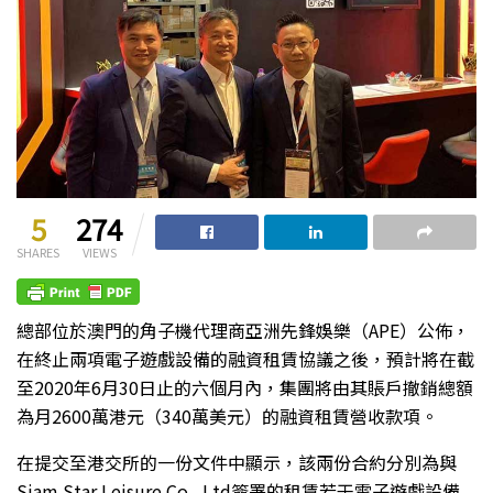
5
274
SHARES
VIEWS
總部位於澳門的角子機代理商亞洲先鋒娛樂（APE）公佈，
在終止兩項電子遊戲設備的融資租賃協議之後，預計將在截
至2020年6月30日止的六個月內，集團將由其賬戶撤銷總額
為月2600萬港元（340萬美元）的融資租賃營收款項。
在提交至港交所的一份文件中顯示，該兩份合約分別為與
Siam Star Leisure Co., Ltd簽署的租賃若干電子遊戲設備