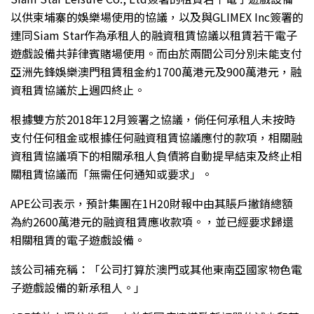
以供柬埔寨的娛樂場使用的協議，以及與GLIMEX Inc簽署的
連同Siam Star作為承租人的融資租賃協議以租賃若干電子
遊戲設備共菲律賓賭場使用。而由於兩間公司分別未能支付
亞洲先鋒娛樂澳門租賃租金約1700萬港元及900萬港元，融
資租賃協議於上週四終止。
根據雙方於2018年12月簽署之協議，倘任何承租人未按時
支付任何租金或根據任何融資租賃協議應付的款項，相關融
資租賃協議項下的相關承租人負債將自動提早結束及終止相
關租賃協議而「無需任何通知或要求」。
APE公司表示，預計集團在1H20財報中由其賬戶撇銷總額
為約2600萬港元的融資租賃應收款項。，並已經要求歸還
相關租賃的電子遊戲設備。
該公司補充稱：「公司打算於澳門或其他東南亞國家物色電
子遊戲設備的新承租人。」