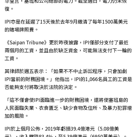
华皇宫‧塞班和公司總部的電力。截至週日，電力仍未恢
復。
IPI亦是在延遲了15天後於去年9月繳清了每年1500萬美元
的賭場牌照費。
《Saipan Tribune》更於昨夜披露，IPI僅部分支付了最近
兩個月的工資，並且由於缺乏資金，可能無法支付下一輪的
工資。
其律師於週五表示：「如果不不中止訴訟程序，只會加劇
IPI當前的財務困境。」他指出，IPI的1,066名員工的工資是
否能夠支付將取決於法院的決定。
「這不僅會使IPI面臨進一步的財務困境，還將使塞班島的
人民面臨失業、衣食匱乏、缺少食物及住所、及暴力犯罪增
加的風險。
IPI於上個月公佈，2019年虧損39.4億港元（5.08億美
元），收入驟降83.4％，至5.39億港元（6950萬美元）。