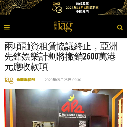
兩項融資租賃協議終止，亞洲
先鋒娛樂計劃將撇銷2600萬港
元應收款項
新聞編輯部
2020年05月25日 09:30