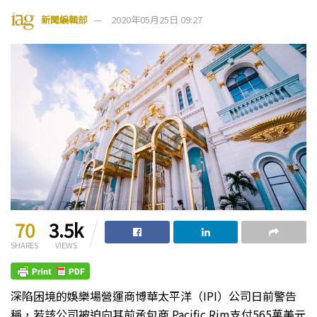
新聞編輯部
2020年05月25日 09:27
70
3.5k
SHARES
VIEWS
深陷困境的娛樂場營運商博華太平洋（IPI）公司日前警告
稱，若該公司被迫向其前承包商 Pacific Rim支付565萬美元