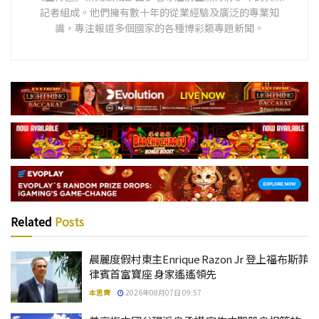
記者組成。他們擁有數十年的從業經驗及廣泛的專業知
識，專注報道多個國家的各種博彩類專題新聞。
Related
Posts
晨麗度假村東主Enrique Razon Jr 登上福布斯菲
律賓首富寶座 身家遙遙領先
本思齊
2026年08月07日 09:57