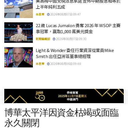
美高梅中國兌現派息承諾 宣佈中期股息相等於
上半年純利五成
本思齊
2026年08月07日 09:47
22 歲 Lucas Jumalon 勇奪 2026 年 WSOP 主賽
事冠軍，贏取1,000 萬美元獎金
新聞編輯部
2026年08月07日 09:30
Light & Wonder 委任行業資深從業員Mike
Smith 出任亞洲區董事總經理
本思齊
2026年08月06日 09:46
博華太平洋因資金枯竭或面臨
永久關閉