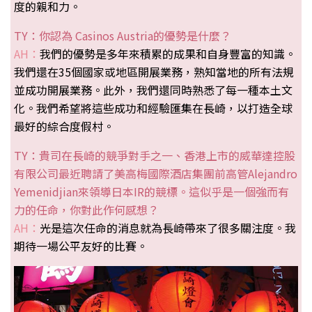
度的親和力。
TY：你認為 Casinos Austria的優勢是什麼？
AH：
我們的優勢是多年來積累的成果和自身豐富的知識。
我們還在35個國家或地區開展業務，熟知當地的所有法規
並成功開展業務。此外，我們還同時熟悉了每一種本土文
化。我們希望將這些成功和經驗匯集在長崎，以打造全球
最好的綜合度假村。
TY：貴司在長崎的競爭對手之一、香港上市的威華達控股
有限公司最近聘請了美高梅國際酒店集團前高管Alejandro
Yemenidjian來領導日本IR的競標。這似乎是一個強而有
力的任命，你對此作何感想？
AH：
光是這次任命的消息就為長崎帶來了很多關注度。我
期待一場公平友好的比賽。