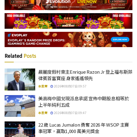
Related
Posts
晨麗度假村東主Enrique Razon Jr 登上福布斯菲
律賓首富寶座 身家遙遙領先
本思齊
2026年08月07日 09:57
美高梅中國兌現派息承諾 宣佈中期股息相等於
上半年純利五成
本思齊
2026年08月07日 09:47
22 歲 Lucas Jumalon 勇奪 2026 年 WSOP 主賽
事冠軍，贏取1,000 萬美元獎金