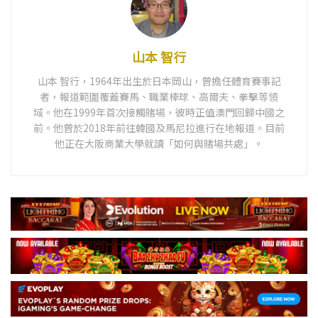
山本 智行
山本 智行，1964年出生於日本岡山，曾擔任體育賽事記
者，報道範圍覆蓋賽馬、職業棒球、高爾夫、拳擊等領
域。他在1999年首次接觸賭場，彼時正值澳門回歸中國之
前。他曾於2018年前往韓國及馬尼拉進行在地報道。目前
他正在大阪商業大學就讀「如何與賭場共處」。