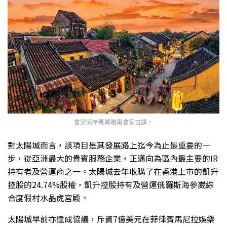
會安南岸毗鄰越南會安古鎮。
對太陽城而言，該項目是其發展路上迄今為止最重要的一
步，從亞洲最大的貴賓服務企業，正邁向為區內最主要的IR
持有者及營運商之一。太陽城去年收購了在香港上市的凱升
控股的24.74%股權，凱升控股持有及營運俄羅斯海參崴綜
合度假村水晶虎宮殿。
太陽城早前亦達成協議，斥資7億美元在菲律賓馬尼拉娛樂