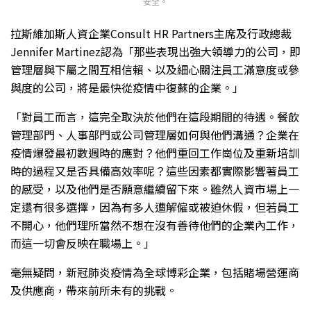
安全。
拉斯維加斯人資企業Consult HR Partners主席及行政總裁
Jennifer Martinez認為「那些表現出強大領導力的公司，即
管理層與下屬之間互相信賴、以及細心關注員工滿意度或參
與度的公司，將是最快從疫情中復蘇的企業。」
「對員工而言，這完全取決於他們在這段期間的待遇。餐飲
管理部門、人事部門或公司管理層如何與他們溝通？企業在
疫情爆發最初數週時的應對？他們重回工作崗位及重新培訓
時的過程又是否具備高效率呢？這些因素都實際影響著員工
的感受，以及他們是否願意繼續留下來。雖然人資市場上一
定還有很多選擇，因為有多人遭解僱或被迫休假，但若員工
不開心，他們理所當然不想在沒有善待他們的企業內工作，
而這一切會反映在職場上。」
毫無疑問，新冠肺炎疫情為全球博彩企業，包括賭場營運商
及供應商，帶來前所未有的挑戰。