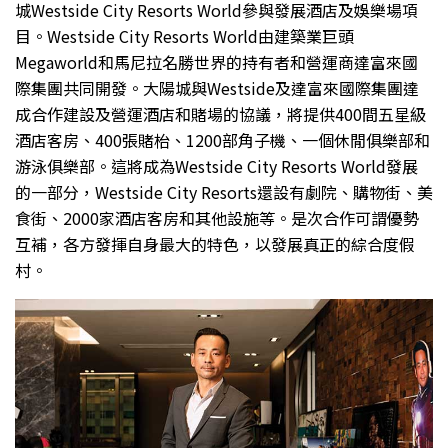
城Westside City Resorts World參與發展酒店及娛樂場項
目。Westside City Resorts World由建築業巨頭
Megaworld和馬尼拉名勝世界的持有者和營運商達富來國
際集團共同開發。大陽城與Westside及達富來國際集團達
成合作建設及營運酒店和賭場的協議，將提供400間五星級
酒店客房、400張賭枱、1200部角子機、一個休閒俱樂部和
游泳俱樂部。這將成為Westside City Resorts World發展
的一部分，Westside City Resorts還設有劇院、購物街、美
食街、2000家酒店客房和其他設施等。是次合作可謂優勢
互補，各方發揮自身最大的特色，以發展真正的綜合度假
村。