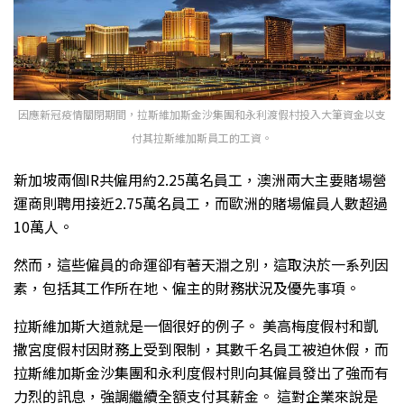
因應新冠疫情關閉期間，拉斯維加斯金沙集團和永利渡假村投入大筆資金以支
付其拉斯維加斯員工的工資。
新加坡兩個IR共僱用約2.25萬名員工，澳洲兩大主要賭場營
運商則聘用接近2.75萬名員工，而歐洲的賭場僱員人數超過
10萬人。
然而，這些僱員的命運卻有著天淵之別，這取決於一系列因
素，包括其工作所在地、僱主的財務狀況及優先事項。
拉斯維加斯大道就是一個很好的例子。 美高梅度假村和凱
撒宮度假村因財務上受到限制，其數千名員工被迫休假，而
拉斯維加斯金沙集團和永利度假村則向其僱員發出了強而有
力烈的訊息，強調繼續全額支付其薪金。 這對企業來說是