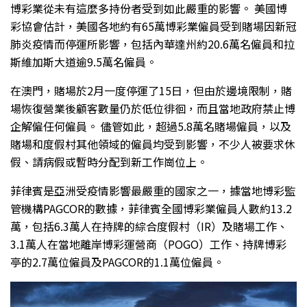
博彩業從未有這麼多持份者受到如此嚴重的影響。 美國博
彩協會估計，美國各地約有65萬博彩業僱員受到賭場因新冠
肺炎疫情而停運所影響，包括內華達州約20.6萬名僱員和拉
斯維加斯大道逾9.5萬名僱員。
在澳門，賭場於2月一度停運了15日，但由於邊境限制，賭
場恢復營業後顧客數量仍於低位徘徊，而且當地政府禁止博
企解僱任何僱員。 儘管如此，超過5.8萬名賭場僱員，以及
賭場和度假村其他領域的僱員均受到影響，不少人被要求休
假、請病假或暫時分配到新工作崗位上。
菲律賓是亞洲受疫情影響最嚴重的國家之一，據當地博彩監
管機構PAGCOR的數據，菲律賓全國博彩業僱員人數約13.2
萬，包括6.3萬人在持牌的綜合度假村（IR）及賭場工作、
3.1萬人在當地離岸博彩運營商（POGO）工作、持牌博彩
亭的2.7萬位僱員及PAGCOR的1.1萬位僱員。