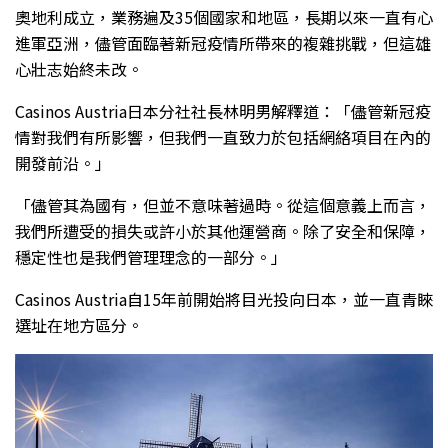
奧地利成立，業務遍及35個國家和地區，長期以來一直有心
進軍亞洲，儘管面臨著新冠疫情所帶來的複雜挑戰，但這雄
心壯志始終未改。
Casinos Austria日本分社社長林明男解釋道：「儘管新冠疫
情對我們有所影響，但我們一直致力於包括網絡項目在內的
開發前沿。」
「儘管其為國有，但並不意味著過時。從這個意義上而言，
我們所遭受的損失或許小於其他運營商。除了安全和保障，
穩定性也是我們管理理念的一部分。」
Casinos Austria自15年前開始將目光投向日本，並一直青睞
選址在地方區分。