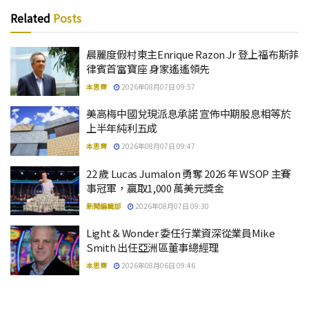
Related
Posts
晨麗度假村東主Enrique Razon Jr 登上福布斯菲
律賓首富寶座 身家遙遙領先
本思齊
2026年08月07日 09:57
美高梅中國兌現派息承諾 宣佈中期股息相等於
上半年純利五成
本思齊
2026年08月07日 09:47
22 歲 Lucas Jumalon 勇奪 2026 年 WSOP 主賽
事冠軍，贏取1,000 萬美元獎金
新聞編輯部
2026年08月07日 09:30
Light & Wonder 委任行業資深從業員Mike
Smith 出任亞洲區董事總經理
本思齊
2026年08月06日 09:46