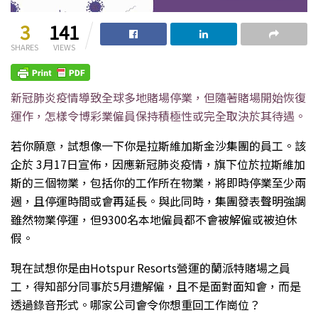
3
141
SHARES
VIEWS
新冠肺炎疫情導致全球多地賭場停業，但隨著賭場開始恢復
運作，怎樣令博彩業僱員保持積極性或完全取決於其待遇。
若你願意，試想像一下你是拉斯維加斯金沙集團的員工。該
企於 3月17日宣佈，因應新冠肺炎疫情，旗下位於拉斯維加
斯的三個物業，包括你的工作所在物業，將即時停業至少兩
週，且停運時間或會再延長。與此同時，集團發表聲明強調
雖然物業停運，但9300名本地僱員都不會被解僱或被迫休
假。
現在試想你是由Hotspur Resorts營運的蘭派特賭場之員
工，得知部分同事於5月遭解僱，且不是面對面知會，而是
透過錄音形式。哪家公司會令你想重回工作崗位？