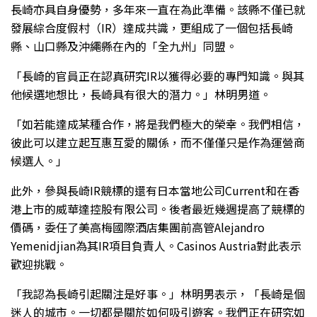
長崎亦具自身優勢，多年來一直在為此準備。該縣不僅已就
發展綜合度假村（IR）達成共識，更組成了一個包括長崎
縣、山口縣及沖繩縣在內的「全九州」同盟。
「長崎的官員正在認真研究IR以獲得必要的專門知識。與其
他候選地想比，長崎具有很大的潛力。」林明男道。
「如若能達成某種合作，將是我們極大的榮幸。我們相信，
彼此可以建立起互惠互愛的關係，而不僅僅只是作為運營商
候選人。」
此外，參與長崎IR競標的還有日本當地公司Current和在香
港上市的威華達控股有限公司。後者最近幾週提高了競標的
價碼，委任了美高梅國際酒店集團前高管Alejandro
Yemenidjian為其IR項目負責人。Casinos Austria對此表示
歡迎挑戰。
「我認為長崎引起關注是好事。」林明男表示，「長崎是個
迷人的城市。一切都是關於如何吸引遊客。我們正在研究如