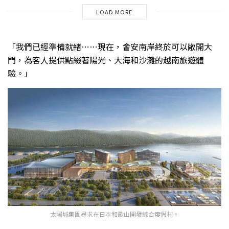
LOAD MORE
「我們已經準備就緒⋯⋯現在，會安南岸終於可以敞開大
門，為客人提供點綴著陽光、大海和沙灘的越南旅遊體
驗。」
太陽城集團尋求在日本和歌山開發綜合度假村。