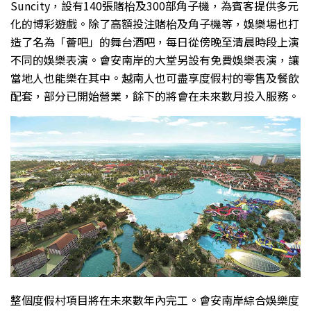
Suncity，設有140張賭枱及300部角子機，為賓客提供多元
化的博彩遊戲。除了高額投注賭枱及角子機等，娛樂場也打
造了名為「薈吧」的舞台酒吧，每日從傍晚至清晨時段上演
不同的娛樂表演。會安南岸的大堂另設有免費娛樂表演，讓
當地人也能樂在其中。越南人也可盡享度假村的零售及餐飲
配套，部分已開始營業，餘下的將會在未來數月投入服務。
整個度假村項目將在未來數年內完工。會安南岸綜合娛樂度