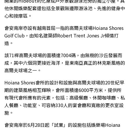
開業的Hideout則化身成戶外景觀游泳池旁的獨立小屋。其
他休閒娛樂配套還包括全景觀無邊際游泳池、先進的健身中
心和按摩區。
會安南岸亦設有越南首屈一指的高爾夫球場Hoiana Shores
Golf Club，由知名建築師Robert Trent Jones Jr傾情打
造。
該71桿高爾夫球場的面積達7004碼，由無樹的沙丘發展而
成，其中六個洞更接近海洋，是東南亞真正的林克斯風格的
高爾夫球場之一。
Hoiana Shores會所的設計和設施與高爾夫球場的20世紀早
期的建築風格相互輝映，會所面積達6000平方米，提供所
有現代會所應有的元素，包括：高級餐廳、休閒咖啡廳、私
人餐廳、功能室、可容納330人的宴會廳和寬敞的更衣室設
施。
會安南岸於6月28日起「試業」的設施包括娛樂場Hoiana