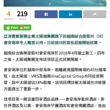
4
219
SHARES
VIEWS
亞洲貴賓服務企業太陽城集團旗下的越南綜合度假村（IR）
會安南岸令人翹首以待，日前該IR的首批設施開始試業。
越南綜合娛樂度假村會安南岸於2016年4月破土動工。四年
之後，太陽城集團宣佈該項目正式試業開幕。
會安南岸位於越南中部海岸，距離峴港國際機場約45分鐘車
程，由太陽城、VMS及越南VinaCapital Group共同投資開
發，其中太陽城佔34%股權。該項目標誌著太陽城在IR營運
方面邁出了重要一步。
該項目第一期涵蓋四家酒店品牌——會安南岸套房酒店、新
世界酒店及公寓、會安南岸芊麗酒店和會安瑰麗酒店，皆由