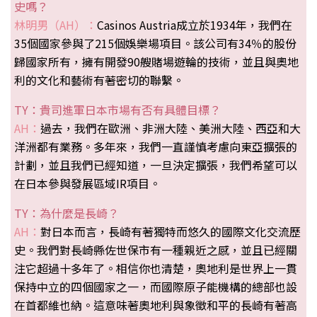
史嗎？
林明男（AH）：
Casinos Austria成立於1934年，我們在
35個國家參與了215個娛樂場項目。該公司有34％的股份
歸國家所有，擁有開發90艘賭場遊輪的技術，並且與奧地
利的文化和藝術有著密切的聯繫。
TY：貴司進軍日本市場有否有具體目標？
AH：
過去，我們在歐洲、非洲大陸、美洲大陸、西亞和大
洋洲都有業務。多年來，我們一直謹慎考慮向東亞擴張的
計劃，並且我們已經知道，一旦決定擴張，我們希望可以
在日本參與發展區域IR項目。
TY：為什麼是長崎？
AH：
對日本而言，長崎有著獨特而悠久的國際文化交流歷
史。我們對長崎縣佐世保市有一種親近之感，並且已經關
注它超過十多年了。相信你也清楚，奧地利是世界上一貫
保持中立的四個國家之一，而國際原子能機構的總部也設
在首都維也納。這意味著奧地利與象徵和平的長崎有著高