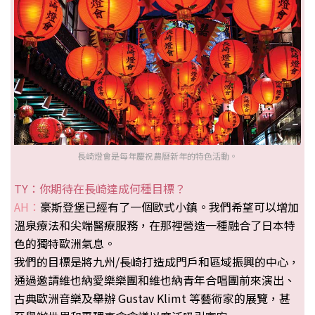
長崎燈會是每年慶祝農曆新年的特色活動。
TY：你期待在長崎達成何種目標？
AH：
豪斯登堡已經有了一個歐式小鎮。我們希望可以增加
溫泉療法和尖端醫療服務，在那裡營造一種融合了日本特
色的獨特歐洲氣息。
我們的目標是將九州/長崎打造成門戶和區域振興的中心，
通過邀請維也納愛樂樂團和維也納青年合唱團前來演出、
古典歐洲音樂及舉辦 Gustav Klimt 等藝術家的展覽，甚