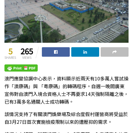
5
265
SHARES
VIEWS
澳門應變協調中心表示，資料顯示近兩天有10多萬人嘗試操
作「澳康碼」與 「粵康碼」的轉碼程序。自週一晚間廣東
宣佈對由澳門入境合資格人士不再要求14天強制隔離之後，
已有3萬多名通關人士成功轉碼。
該情況支持了有關澳門娛樂場及綜合度假村運營商將受益於
自3月27日首次實施檢疫限制以來的遭壓抑的需求。