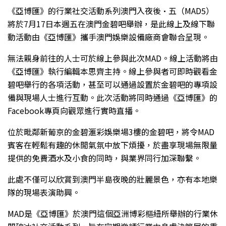
《亞博匯》的行業社交活動系列澳門入夜後·五（MAD5）
將於7月17日本週五在澳門金碧吧舉辦，是此線上及線下聯
動活動由《亞博匯》攜手澳門娛樂設備廠商會聯合呈現。
無法親身前往的人士可於線上參與此次MAD。線上活動將由
《亞博匯》執行編輯本思齊主持。線上參與者可即時觀看金
碧吧舉行的各項活動，甚至可以通過設置於金碧吧的專項設
備與現場人士進行互動。此次活動將同時通過《亞博匯》的
Facebook專頁向觀眾進行實時直播。
位於毗鄰新葡京的金碧滙彩娛樂場3樓的金碧吧，將令MAD
賓客在輕鬆有趣的休閒氣氛中放下煩擾，於盡享現場無限量
提供的免費酒水及小食的同時，與業界同行加深聯繫。
此處不僅可以欣賞到澳門半島夜晚的壯麗景色，亦有本地樂
隊的現場表演助興。
MAD是《亞博匯》於澳門這個亞洲博彩樞紐所舉辦的行業休