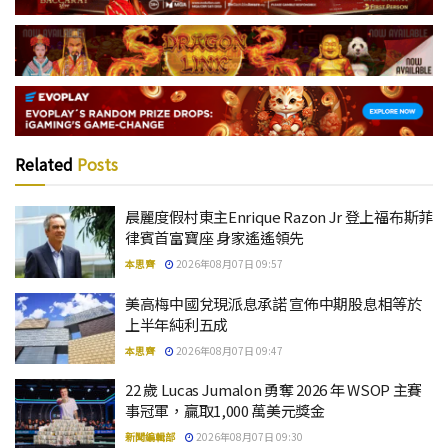
Related
Posts
晨麗度假村東主Enrique Razon Jr 登上福布斯菲
律賓首富寶座 身家遙遙領先
本思齊
2026年08月07日 09:57
美高梅中國兌現派息承諾 宣佈中期股息相等於
上半年純利五成
本思齊
2026年08月07日 09:47
22 歲 Lucas Jumalon 勇奪 2026 年 WSOP 主賽
事冠軍，贏取1,000 萬美元獎金
新聞編輯部
2026年08月07日 09:30