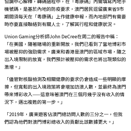
協調中心解釋，轉碼過程中，在「粵康碼」內需填寫內地手
機號碼，是基於內地的防疫要求，澳門居民逗留廣東省9市
期間須每天在「粵康碼」上作健康申報，而內地部門有需要
時亦要直接聯絡到有關人士，了解其行程和健康狀況。
Union Gaming分析師John DeCree在周二的報告中稱：
「在美國，隨著賭場的重新開放，我們已看到了當地博彩市
場被壓抑的強勁需求。廣東和香港是澳門的區域市場，隨之
出入境限制的放寬，我們預計被壓抑的需求也將出現類似的
激增。」
「儘管對核酸檢測及相關健康的要求仍會造成一些明顯的摩
擦，但寬鬆的出入境政策將會增加訪澳人數，並最終為澳門
帶來博彩收入——這意味著澳門在三個月幾乎沒有收入的情
況下，邁出複甦的第一步。」
「2019年，廣東遊客佔澳門總訪問人數的三分之一，但我
們認為他們對澳門博彩總收入的貢獻比該數據更大。」