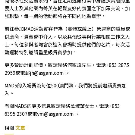
閒破冰社交活動系列，旨在定期邀請行業中身處決策層的重
要人士及其他業內菁英在輕鬆友好的氛圍之下加深交流、加
強聯繫。每一期的活動都將在不同的地點舉辦。
前往參加MAD活動賓客皆為（實體或線上）營運商的職員或
供應商、貴賓會中介人，以及其他從事與行業相關工作之人
士。每位參與者均會於進入會場時提供他們的名片，每次活
動還將特別邀請重量級貴賓參加。
更多贊助計劃詳情，敬請聯絡何敬斌先生，電話+853 2875
2959或電郵jh@asgam.com 。
MAD5的入場費為每位500澳門幣，我們將提前邀請貴賓加
入。
有關MAD5的更多信息敬請聯絡萬淑華女士，電話+853
6395 2307或電vm@asgam.com 。
相關
文章