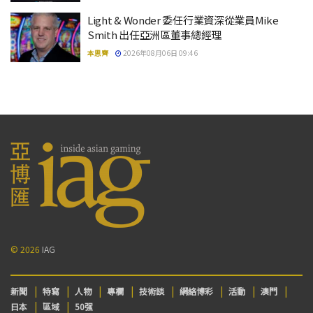
Light & Wonder 委任行業資深從業員Mike
Smith 出任亞洲區董事總經理
本思齊
2026年08月06日 09:46
© 2026
IAG
新聞
特寫
人物
專欄
技術談
網絡博彩
活動
澳門
日本
區域
50强