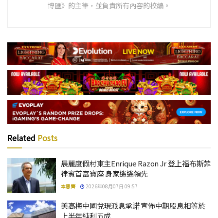
博匯》的主筆，並負責所有內容的校編。
Related
Posts
晨麗度假村東主Enrique Razon Jr 登上福布斯菲
律賓首富寶座 身家遙遙領先
本思齊
2026年08月07日 09:57
美高梅中國兌現派息承諾 宣佈中期股息相等於
上半年純利五成