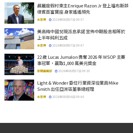
晨麗度假村東主Enrique Razon Jr 登上福布斯菲
律賓首富寶座 身家遙遙領先
本思齊
2026年08月07日 09:57
美高梅中國兌現派息承諾 宣佈中期股息相等於
上半年純利五成
本思齊
2026年08月07日 09:47
22 歲 Lucas Jumalon 勇奪 2026 年 WSOP 主賽
事冠軍，贏取1,000 萬美元獎金
新聞編輯部
2026年08月07日 09:30
Light & Wonder 委任行業資深從業員Mike
Smith 出任亞洲區董事總經理
本思齊
2026年08月06日 09:46