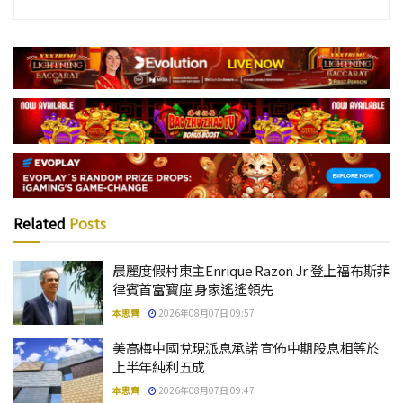
Related
Posts
晨麗度假村東主Enrique Razon Jr 登上福布斯菲
律賓首富寶座 身家遙遙領先
本思齊
2026年08月07日 09:57
美高梅中國兌現派息承諾 宣佈中期股息相等於
上半年純利五成
本思齊
2026年08月07日 09:47