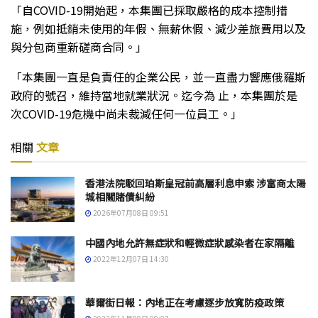
「自COVID-19開始起，本集團已採取嚴格的成本控制措
施，例如抵銷未使用的年假、無薪休假、減少差旅費用以及
與分包商重新磋商合同。」
「本集團一直是負責任的企業公民，並一直盡力響應俄羅斯
政府的號召，維持當地就業狀況。迄今為 止，本集團於是
次COVID-19危機中尚未裁減任何一位員工。」
相關
文章
香港法院駁回珀斯皇冠前高層利息申索 涉富商太陽
城相關賭債糾紛
2026年07月08日 09:51
中國內地允許無症狀和輕微症狀感染者在家隔離
2022年12月07日 14:30
華爾街日報：內地正在考慮逐步放寬防疫政策