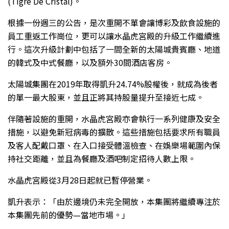
(Tigre De Cristal)。
根據一份週三的公告，是次重開不單會讓博彩及飲食設施的
員工重返工作崗位，更可以讓水晶虎宮殿的升級工作繼續進
行。這次升級計劃中包括了一間全新的太陽城貴賓廳、地道
的韓式及中式餐廳，以及額外30間酒店客房。
太陽城集團在2019年取得凱升24.74%股權後，就成為後者
的單一最大股東，並且正將其持股量提升至接近七成。
伴隨著設施的重開，水晶虎宮殿亦會執行一系列健康及安全
措施，以避免新冠病毒的擴散。這些措施包括要求所有職員
及客人配戴口罩、在入口接受體溫檢查、在娛樂場範圍內保
持社交距離，並且為餐廳及酒吧制定招待人數上限。
水晶虎宮殿從3月28日起就已暫停營業。
凱升表示：「由於邊境仍未完全開放，本集團將繼續專注於
本集團先前的優勢—當地市場。」