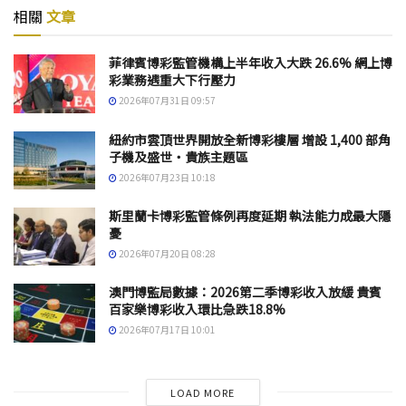
相關
文章
菲律賓博彩監管機構上半年收入大跌 26.6% 網上博
彩業務遇重大下行壓力
2026年07月31日 09:57
紐約市雲頂世界開放全新博彩樓層 增設 1,400 部角
子機及盛世・貴族主題區
2026年07月23日 10:18
斯里蘭卡博彩監管條例再度延期 執法能力成最大隱
憂
2026年07月20日 08:28
澳門博監局數據：2026第二季博彩收入放緩 貴賓
百家樂博彩收入環比急跌18.8%
2026年07月17日 10:01
LOAD MORE