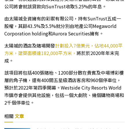
公司將會就該貸款向SunTrust收取5.25%的年息。
由太陽城全資擁有的彩禦有限公司，持有SunTrust五成一
股權，其餘43.5%及5.5%就分別由地產公司Megaworld
Corporation holding和Aurora Securities擁有。
太陽城的酒店及賭場開發
計劃投入7億美元，佔地44,000平
方米，建築面積達182,000平方米，
將於於2020年年末完
成。
該項目將包括400張賭枱、1200部分散在貴賓及中場博彩樓
層的角子機，還有400間五星級酒店客房和960個停車位，
預計於2022年第四季開幕。Westside City Resorts World
市鎮亦會提供其他設施，包括一個大劇院、幾個購物商場和
2千個停車位。
相關
文章