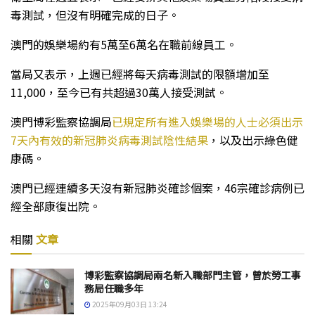
毒測試，但沒有明確完成的日子。
澳門的娛樂場約有5萬至6萬名在職前線員工。
當局又表示，上週已經將每天病毒測試的限額增加至
11,000，至今已有共超過30萬人接受測試。
澳門博彩監察協調局
已規定所有進入娛樂場的人士必須出示
7天內有效的新冠肺炎病毒測試陰性結果
，以及出示綠色健
康碼。
澳門已經連續多天沒有新冠肺炎確診個案，46宗確診病例已
經全部康復出院。
相關
文章
博彩監察協調局兩名新入職部門主管，曾於勞工事
務局任職多年
2025年09月03日 13:24