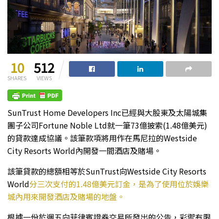
10
512
SHARES
VIEWS
SunTrust Home Developers Inc已經與大股東及太陽城集
團子公司Fortune Noble Ltd就一筆73億披索(1.48億美元)
的貸款達成協議。該筆款項將用作在馬尼拉的Westside
City Resorts World內開發一間酒店及賭場。
該筆貸款的總額相等於SunTrust向Westside City Resorts
World
分三次支付的1.48億美元訂金，是為了使用位於娛樂
城內用來開發酒店及賭場的地盤。
根據一份於週五向菲律賓證券交易所發出的公告，彩禦有限