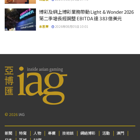
博彩及網上博彩業務帶動 Light & Wonder 2026
第二季增長經調整 EBITDA 達 3.83 億美元
本思齊
2026年08月05日 10:01
© 2026
IAG
新聞
特寫
人物
專欄
技術談
網絡博彩
活動
澳門
日本
區域
50强