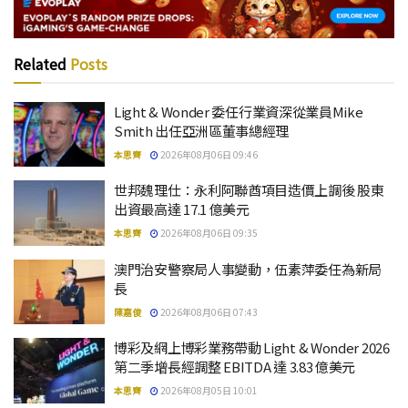
Related
Posts
Light & Wonder 委任行業資深從業員Mike
Smith 出任亞洲區董事總經理
本思齊
2026年08月06日 09:46
世邦魏理仕：永利阿聯酋項目造價上調後 股東
出資最高達 17.1 億美元
本思齊
2026年08月06日 09:35
澳門治安警察局人事變動，伍素萍委任為新局
長
陳嘉俊
2026年08月06日 07:43
博彩及網上博彩業務帶動 Light & Wonder 2026
第二季增長經調整 EBITDA 達 3.83 億美元
本思齊
2026年08月05日 10:01