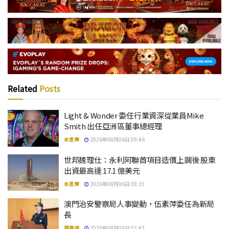
Related
Posts
Light & Wonder 委任行業資深從業員Mike
Smith 出任亞洲區董事總經理
本思齊
2026年08月06日 09:46
世邦魏理仕：永利阿聯酋項目造價上調後 股東
出資最高達 17.1 億美元
本思齊
2026年08月06日 09:35
澳門治安警察局人事變動，伍素萍委任為新局
長
陳嘉俊
2026年08月06日 07:43