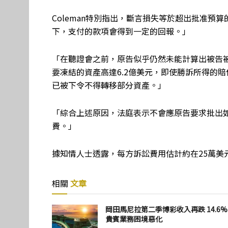
Coleman特別指出，斷言損失等於超出批准預
下，支付的款項會得到一定的回報。」
「在聽證會之前，原告似乎仍然未能計算出被告
要凍結的資產高達6.2億美元，即使勝訴所得的
已被下令不得轉移部分資產。」
「綜合上述原因，法庭表示不會應原告要求批出
費。」
據知情人士透露，每方訴訟費用估計約在25萬美
相關
文章
岡田馬尼拉第二季博彩收入再跌 14.6%
貴賓業務困境惡化