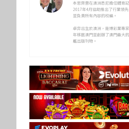
本思齊曾在澳洲悉尼擔任體育記
2017年4月協助推出了行業
並負責所有內容的校編。
卓弈出生於澳洲，是博彩業專家、
年移居澳門並創辦了澳門最大
艦出版刊物。