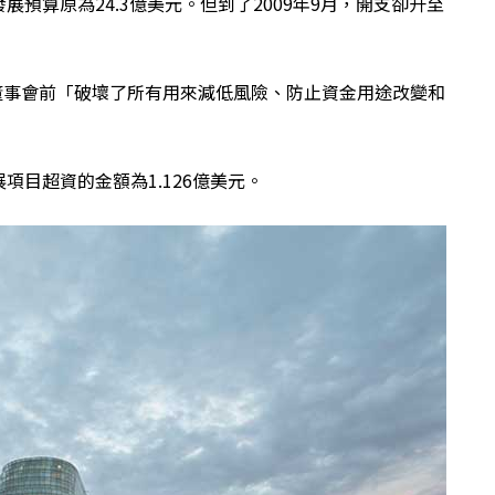
預算原為24.3億美元。但到了2009年9月，開支卻升至
出董事會前「破壞了所有用來減低風險、防止資金用途改變和
目超資的金額為1.126億美元。