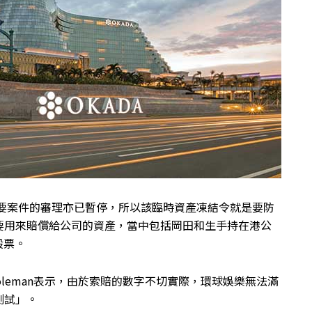
主要案件的審理亦已暫停，所以該臨時資產凍結令就是要防
要用來賠償給公司的資產，當中包括岡田和生手持在港公
d的股票。
l Coleman表示，由於索賠的數字不切實際，環球娛樂無法滿
測試」。