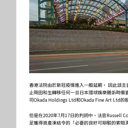
香港法院由於新冠疫情進入一般延期， 因此該
止岡田和生轉移任何一旦日本環球娛樂勝訴時需
司Okada Holdings Ltd和Okada Fine Art Lt
但是在2020年7月17日的判詞中，法官Russel
足獲得資產凍結令的「必要的良好可辯駁的索賠