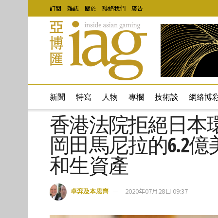
訂閱
雜誌
關於
聯絡我們
廣告
新聞
特寫
人物
專欄
技術談
網絡博
香港法院拒絕日本
岡田馬尼拉的6.2
和生資產
卓弈及本思齊
2020年07月28日 09:37