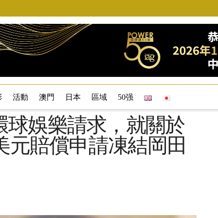
彩
活動
澳門
日本
區域
50强
環球娛樂請求，就關於
億美元賠償申請凍結岡田