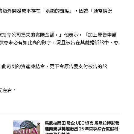
算的額外開發成本存在「明顯的難度」，因為「通常情況
被指令公司損失的實際金額，」他表示，「加上原告申請
賠償亦未必有如此高的數字，況且被告在其離婚訴訟中，亦
如此苛刻的資產凍結令，更下令原告要支付被告的訟
元左右。
馬尼拉岡田 母企 UEC 坦言 馬尼拉博彩營
運商競爭轉趨激烈 26 年首季綜合度假村