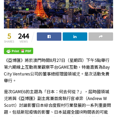
5
244
SHARES
VIEWS
《亞博匯》將於澳門時間8月27日（星期四）下午5點舉行
第六期線上互動商業觀察平台GAME互動，特邀嘉賓為Bay
City Ventures公司的董事總經理國領城児。是次活動免費
舉行。
是次GAME6的主題為「日本：何去何從？」，屆時國領城
児將與《亞博匯》副主席兼首席執行官卓弈（Andrew W
Scott）討論影響日本綜合度假村行業發展的一系列重要問
題，包括新冠疫情的影響、日本延遲全國IR時間表的可能