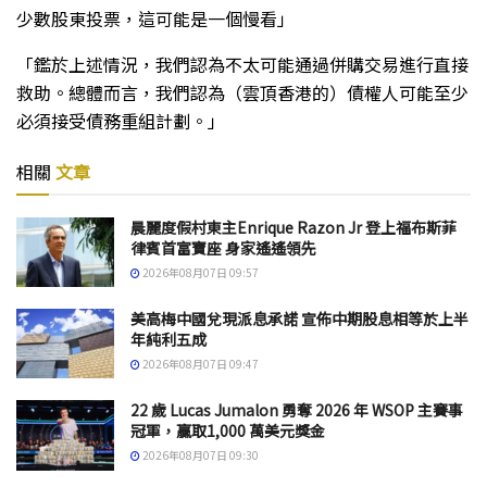
少數股東投票，這可能是一個慢看」
「鑑於上述情況，我們認為不太可能通過併購交易進行直接
救助。總體而言，我們認為（雲頂香港的）債權人可能至少
必須接受債務重組計劃。」
相關
文章
晨麗度假村東主Enrique Razon Jr 登上福布斯菲
律賓首富寶座 身家遙遙領先
2026年08月07日 09:57
美高梅中國兌現派息承諾 宣佈中期股息相等於上半
年純利五成
2026年08月07日 09:47
22 歲 Lucas Jumalon 勇奪 2026 年 WSOP 主賽事
冠軍，贏取1,000 萬美元獎金
2026年08月07日 09:30