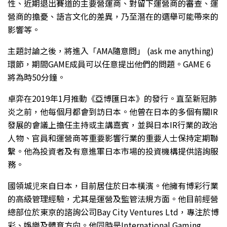
性、近期退出賽道的主要營運商、對留下運營商的審查、運
營商的擔憂、語言文化的差異，乃至潛在的選舉可能帶來的
影響等。
主題討論之後，將進入「AMA隨意問」 (ask me anything)
環節，期間GAME成員可以任意提出他們的問題。GAME 6
將為時50分鐘。
卓弈在2019年1月推動《亞博匯日本》的發行。直至新冠肺
炎之前，他每個月都會到訪日本。他曾在日本的多個有關IR
發展的會議上擔任主持或主講嘉賓，並與日本IR行業的政治
人物、官員和運營商等重要影響行業的重要人士保持定期聯
繫。他為投資者及有意進軍日本市場的投資機構提供諮詢服
務。
國領城児來自日本，目前居住於日本橫濱。他擁有博彩行業
的高級管理經驗，尤其是運營及監管法規方面。他目前經營
總部位於東京的諮詢公司Bay City Ventures Ltd，專注於博
彩、娛樂及體育方向。他同時是International Gaming