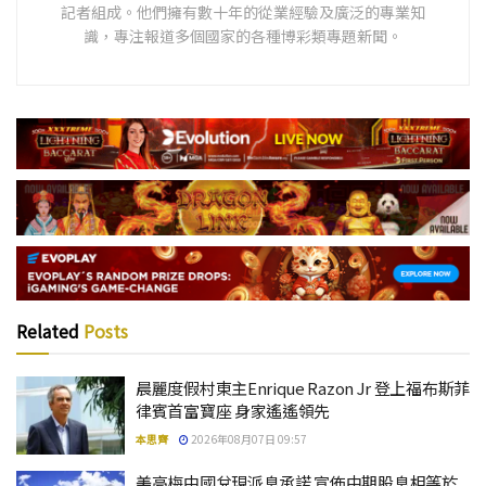
記者組成。他們擁有數十年的從業經驗及廣泛的專業知
識，專注報道多個國家的各種博彩類專題新聞。
Related
Posts
晨麗度假村東主Enrique Razon Jr 登上福布斯菲
律賓首富寶座 身家遙遙領先
本思齊
2026年08月07日 09:57
美高梅中國兌現派息承諾 宣佈中期股息相等於