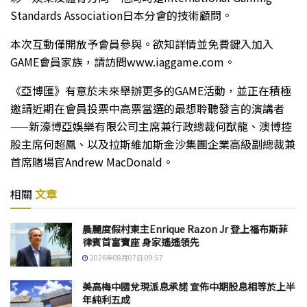
Standards Association日本分會的技術顧問。
本次互動僅開放予會員參與。欲知詳情並免費鍵入加入
GAME會員家族，請訪問www.iaggame.com。
《亞博匯》有意於未來舉辦更多的GAME活動，並正在積極
邀請近期在會員投票中高票當選的最想聆聽發言的演講者
——新濠博亞娛樂有限公司主席兼行政總裁何猷龍、澳博控
股主席何超鳳、以及拉斯維加斯金沙集團企業高級副總裁兼
首席賭場官Andrew MacDonald。
相關
文章
晨麗度假村東主Enrique Razon Jr 登上福布斯菲
律賓首富寶座 身家遙遙領先
2026年08月07日 09:57
美高梅中國兌現派息承諾 宣佈中期股息相等於上半
年純利五成