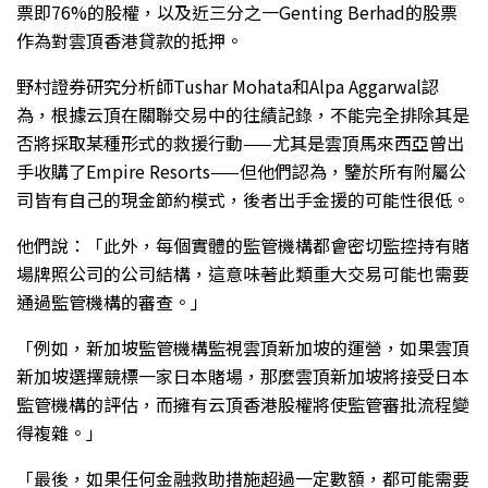
票即76%的股權，以及近三分之一Genting Berhad的股票
作為對雲頂香港貸款的抵押。
野村證券研究分析師Tushar Mohata和Alpa Aggarwal認
為，根據云頂在關聯交易中的往績記錄，不能完全排除其是
否將採取某種形式的救援行動——尤其是雲頂馬來西亞曾出
手收購了Empire Resorts——但他們認為，鑒於所有附屬公
司皆有自己的現金節約模式，後者出手金援的可能性很低。
他們說：「此外，每個實體的監管機構都會密切監控持有賭
場牌照公司的公司結構，這意味著此類重大交易可能也需要
通過監管機構的審查。」
「例如，新加坡監管機構監視雲頂新加坡的運營，如果雲頂
新加坡選擇競標一家日本賭場，那麼雲頂新加坡將接受日本
監管機構的評估，而擁有云頂香港股權將使監管審批流程變
得複雜。」
「最後，如果任何金融救助措施超過一定數額，都可能需要