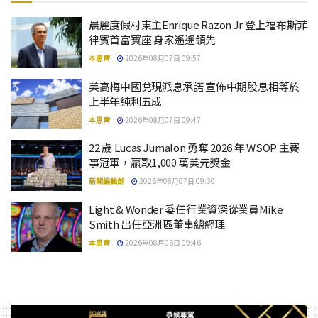
晨麗度假村東主Enrique Razon Jr 登上福布斯菲
律賓首富寶座 身家遙遙領先
本思齊
2026年08月07日 09:57
美高梅中國兌現派息承諾 宣佈中期股息相等於
上半年純利五成
本思齊
2026年08月07日 09:47
22 歲 Lucas Jumalon 勇奪 2026 年 WSOP 主賽
事冠軍，贏取1,000 萬美元獎金
新聞編輯部
2026年08月07日 09:30
Light & Wonder 委任行業資深從業員Mike
Smith 出任亞洲區董事總經理
本思齊
2026年08月06日 09:46