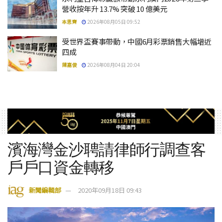
營收按年升 13.7% 突破 10 億美元
本思齊
2026年08月05日 09:52
受世界盃賽事帶動，中國6月彩票銷售大幅增近
四成
陳嘉俊
2026年08月04日 20:04
濱海灣金沙聘請律師行調查客
戶戶口資金轉移
新聞編輯部
2020年09月18日 09:43