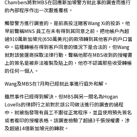
Chambers將對MBS在回應新加坡警方就此事的調查而進行
的內部程序作出一次跟進覆核。
觸發警方進行調查的，是前高投注賭客Wang Xi的投訴。他
早前聲稱MNS 員工在未有得到其同意之前，把他帳戶內超
過910萬新加坡元(650萬美元)的款項轉到其他客戶的戶口當
中。這種轉帳在得到客戶同意的情況下是合法的，但Wang
就對該營運商採取法律行動，聲稱他那在MBS收到的授權書
上的簽名是被非法複製及貼上的，他亦不認識那些收受轉帳
的任何一個人。
Wang及MBS在7月時已經就此事進行庭外和解。
雖然事件已經得到解決，但MBS與另一間名為Hogan
Lovells的律師行之前對於該公司做法進行的調查的過程
中，就被指發現有員工不跟從正常程序，並且使用預先簽名
或者複印的授權表格。該調查檢驗了超過3千張授權書，涉
及超過14億新加坡元的轉款。