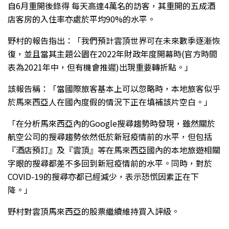
自6月重開後錄得 每天高達4萬名的訪客，其重開的五成酒
店客房的入住率亦處於平均90%的水平。
野村的報告指出：「我們預計雲頂世界可在未來數季逐漸恢
復，並且當其主題公園在2022年財政年度開幕時(官方時間
表為2021年中，但有機會推遲)出現重要轉折點。」
該報告稱：「當國際旅客基本上可以忽略時，本地旅客似乎
於馬來西亞人在國內度假的情況下正在填補該片空白。」
「在分析馬來西亞內的Google搜尋趨勢時發現，雖然關於
航空公司的搜尋趨勢依然低於新冠疫情前的水平，但包括
『酒店預訂』及『雲頂』等在馬來西亞國內的本地旅遊相關
字眼的搜尋都差不多回到新冠疫情前的水平。同時，對於
COVID-19的搜尋亦都已經減少，表示恐慌因素正在下
降。」
野村對雲頂馬來西亞的股票繼續維持買入評級。