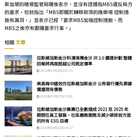
新加坡的賭場監管局隨後表示，並沒有證據指MBS違反局方
的要求，但就指出「MBS那關於轉移款項的娛樂場 控制措
施有漏洞，」並表示已經「要求MBS加強控制措施，而
MBS之後亦有跟隨要求行事。」
相關
文章
拉斯維加斯金沙料濱海灣金沙 IR 2.0 擴建計劃 整體
回報將再度超越公司既定標準
2026年05月28日 09:35
美高梅中國效仿拉斯維加斯金沙 公佈發行優先票據
償還現有債務
2026年05月07日 10:00
拉斯維加斯金沙集團已全數達成 2021 至 2025 年
期間在員工發展、社區義務服務及減少碳排放方面
的所有 ESG 目標
2026年04月10日 08:23