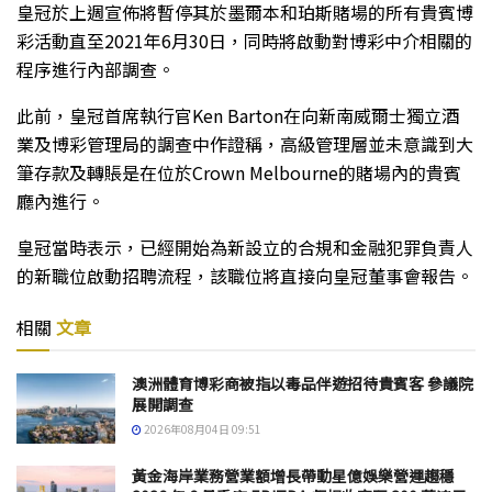
皇冠於上週宣佈將暫停其於墨爾本和珀斯賭場的所有貴賓博
彩活動直至2021年6月30日，同時將啟動對博彩中介相關的
程序進行內部調查。
此前，皇冠首席執行官Ken Barton在向新南威爾士獨立酒
業及博彩管理局的調查中作證稱，高級管理層並未意識到大
筆存款及轉賬是在位於Crown Melbourne的賭場內的貴賓
廳內進行。
皇冠當時表示，已經開始為新設立的合規和金融犯罪負責人
的新職位啟動招聘流程，該職位將直接向皇冠董事會報告。
相關
文章
澳洲體育博彩商被指以毒品伴遊招待貴賓客 參議院
展開調查
2026年08月04日 09:51
黃金海岸業務營業額增長帶動星億娛樂營運趨穩