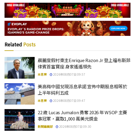
Related
Posts
晨麗度假村東主Enrique Razon Jr 登上福布斯菲
律賓首富寶座 身家遙遙領先
本思齊
2026年08月07日 09:57
美高梅中國兌現派息承諾 宣佈中期股息相等於
上半年純利五成
本思齊
2026年08月07日 09:47
22 歲 Lucas Jumalon 勇奪 2026 年 WSOP 主賽
事冠軍，贏取1,000 萬美元獎金
新聞編輯部
2026年08月07日 09:30