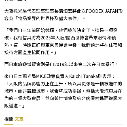
大阪観光局代表理事理事長溝畑宏將此次FOODEX JAPAN形
容為「食品業界的世界杯及盛大事件」。
「我們自三年前開始競標，他們終於決定了。這是一項突
破，我相信其將為2025年大阪/關西世博會帶來激情和預
熱。這一時期正好與東京奧運會重疊，我們預計將在住宿和
接待方面產生協同作用。」
而日本旅遊博覽會則是自2019年以來第二次在日本舉行。
來自日本觀光局MICE政策負責人Kaichi Tanaka則表示：
「大阪的品牌影響力正在上升，所以其更像是一個被選中的
城市，而非競標城市。我希望成功舉辦，包括大阪汽車展在
內的三個大型會展，並向著世博會及綜合度假村進而復興大
阪邁進。」
相關
文章