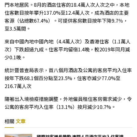
門本地居民。8月的酒店住客的18.4萬人次人次之中，本地
住客數目按年攀升137.0%至12.4萬人次，成為酒店的主要
客源（佔總數67.4%）。可提供客房數目按年下降9.7％，
至3.5萬間。
來自中國內地中國內地（4.4萬人次）及香港住客（1.1萬人
次）下跌超過九成。住客平均留宿1.4晚，較2019年同月減
少0.1晚。
統計暨普查局表示，首八個月酒店及公寓的客房平均入住率
按年下跌68.1個百分點至23.5%，住客亦減少77.0%至
216.7萬人次
隨著出入境檢疫措施調整，外地僱員租住客房需求減少，令
公寓的客房平均入住率（13.1%）按月減少10.7%。
相關
文章
國際訪客增長帶動 澳門 4 月酒店平均入住率達