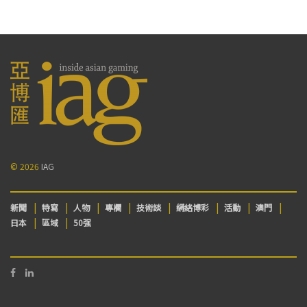
© 2026
IAG
新聞
特寫
人物
專欄
技術談
網絡博彩
活動
澳門
日本
區域
50强