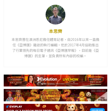
本思齊
本思齊曾在澳洲悉尼擔任體育記者，自2016年以來一直擔
任《亞博匯》雜誌的執行編輯。他於2017年4月協助推出
了行業領先的每日電子通訊《亞博匯早報》，目前是《亞
博匯》的主筆，並負責所有內容的校編。