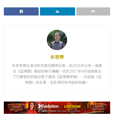
本思齊
本思齊曾在澳洲悉尼擔任體育記者，自2016年以來一直擔
任《亞博匯》雜誌的執行編輯。他於2017年4月協助推出
了行業領先的每日電子通訊《亞博匯早報》，目前是《亞
博匯》的主筆，並負責所有內容的校編。