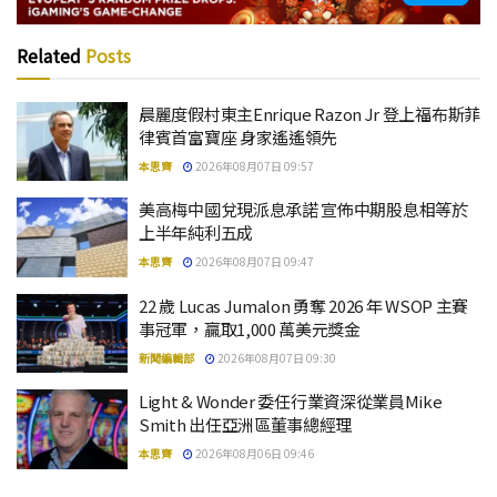
Related
Posts
晨麗度假村東主Enrique Razon Jr 登上福布斯菲
律賓首富寶座 身家遙遙領先
本思齊
2026年08月07日 09:57
美高梅中國兌現派息承諾 宣佈中期股息相等於
上半年純利五成
本思齊
2026年08月07日 09:47
22 歲 Lucas Jumalon 勇奪 2026 年 WSOP 主賽
事冠軍，贏取1,000 萬美元獎金
新聞編輯部
2026年08月07日 09:30
Light & Wonder 委任行業資深從業員Mike
Smith 出任亞洲區董事總經理
本思齊
2026年08月06日 09:46