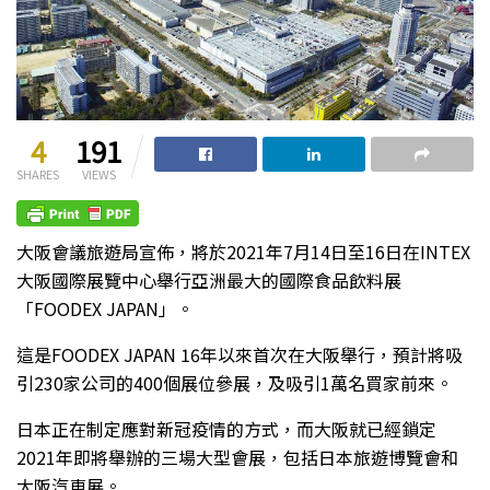
4
191
SHARES
VIEWS
大阪會議旅遊局宣佈，將於2021年7月14日至16日在INTEX
大阪國際展覽中心舉行亞洲最大的國際食品飲料展
「FOODEX JAPAN」。
這是FOODEX JAPAN 16年以來首次在大阪舉行，預計將吸
引230家公司的400個展位參展，及吸引1萬名買家前來。
日本正在制定應對新冠疫情的方式，而大阪就已經鎖定
2021年即將舉辦的三場大型會展，包括日本旅遊博覽會和
大阪汽車展。