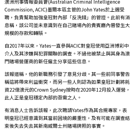
澳洲刑事情報委員會(Australian Criminal Intelligence
Commission, ACIC)墨爾本區主管的John Yates於上週受
聘，負責幫助加強皇冠對內部「反洗錢」的管控。此前有消
息稱，該公司並未意識到在自己賭場內的貴賓廳內曾發生大
規模的存款和轉賬。
自2017年以來，Yates一直參與ACIC對皇冠使用亞洲博彩中
介人及其涉嫌與犯罪關聯的調查。不過他被禁止與其身為澳
門賭場營運商的新任僱主分享這些信息。
該報道稱，他的新職務引發了意見分歧。其一些前同事警告
稱這將帶來利益衝突，而另一些人則認為如果皇冠計劃將耗
資22億澳元的Crown Sydney按時在2020年12月投入運營，
此人正是皇冠穩定內部的亟需之人。
有消息人士告訴該報，此次聘請Yates作為其合規專家，表
明皇冠已經意識到其當前困境的嚴重性，及有可能在調查結
束後失去失去其新南威爾士州賭場牌照的事實。