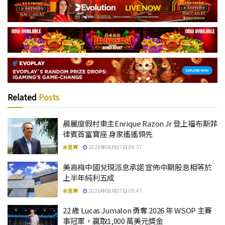
Related
Posts
晨麗度假村東主Enrique Razon Jr 登上福布斯菲
律賓首富寶座 身家遙遙領先
本思齊
2026年08月07日 09:57
美高梅中國兌現派息承諾 宣佈中期股息相等於
上半年純利五成
本思齊
2026年08月07日 09:47
22 歲 Lucas Jumalon 勇奪 2026 年 WSOP 主賽
事冠軍，贏取1,000 萬美元獎金