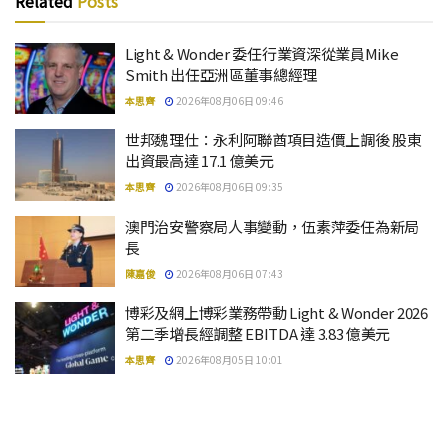
Related
Posts
Light & Wonder 委任行業資深從業員Mike
Smith 出任亞洲區董事總經理
本思齊
2026年08月06日 09:46
世邦魏理仕：永利阿聯酋項目造價上調後 股東
出資最高達 17.1 億美元
本思齊
2026年08月06日 09:35
澳門治安警察局人事變動，伍素萍委任為新局
長
陳嘉俊
2026年08月06日 07:43
博彩及網上博彩業務帶動 Light & Wonder 2026
第二季增長經調整 EBITDA 達 3.83 億美元
本思齊
2026年08月05日 10:01