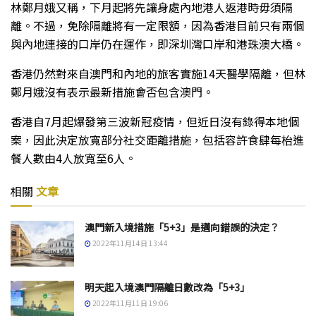
林鄭月娥又稱，下月起將先讓身處內地港人返港時毋須隔
離。不過，免除隔離將有一定限額，因為香港目前只有兩個
與內地連接的口岸仍在運作，即深圳灣口岸和港珠澳大橋。
香港仍然對來自澳門和內地的旅客實施14天醫學隔離，但林
鄭月娥沒有表示最新措施會否包含澳門。
香港自7月起爆發第三波新冠疫情，但近日沒有錄得本地個
案，因此決定放寬部分社交距離措施，包括容許食肆每枱進
餐人數由4人放寬至6人。
相關
文章
澳門新入境措施「5+3」是邁向錯誤的決定？
2022年11月14日 13:44
明天起入境澳門隔離日數改為「5+3」
2022年11月11日 19:06