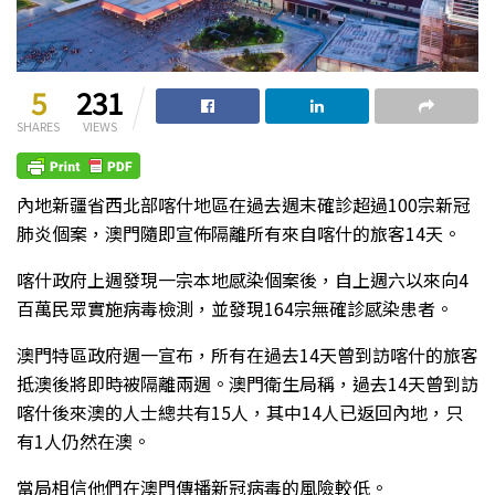
5
231
SHARES
VIEWS
內地新疆省西北部喀什地區在過去週末確診超過100宗新冠
肺炎個案，澳門隨即宣佈隔離所有來自喀什的旅客14天。
喀什政府上週發現一宗本地感染個案後，自上週六以來向4
百萬民眾實施病毒檢測，並發現164宗無確診感染患者。
澳門特區政府週一宣布，所有在過去14天曾到訪喀什的旅客
抵澳後將即時被隔離兩週。澳門衛生局稱，過去14天曾到訪
喀什後來澳的人士總共有15人，其中14人已返回內地，只
有1人仍然在澳。
當局相信他們在澳門傳播新冠病毒的風險較低。