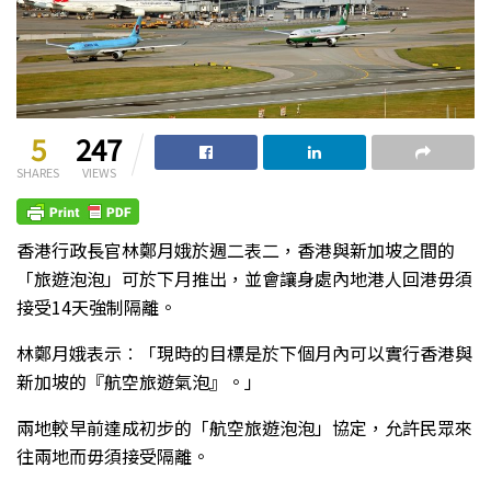
5
247
SHARES
VIEWS
香港行政長官林鄭月娥於週二表二，香港與新加坡之間的
「旅遊泡泡」可於下月推出，並會讓身處內地港人回港毋須
接受14天強制隔離。
林鄭月娥表示︰「現時的目標是於下個月內可以實行香港與
新加坡的『航空旅遊氣泡』。」
兩地較早前達成初步的「航空旅遊泡泡」協定，允許民眾來
往兩地而毋須接受隔離。