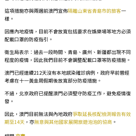
這項措施亦與兩週前澳門宣佈
隔離山東省青島市的旅客
一
樣。
因應內地疫情，目前不會放寬包括要求在娛樂場等地方必須
配載口罩的防疫指引。
衛生局表示︰過去一段時間、青島、廣州、新疆都出現不同
程度的疫情，因此我們目前不會調整配載口罩等防疫措施。
澳門已經連續212天沒有本地感染確診病例，政府早前曾經
考慮在十一黃金周假期後放寬部分防疫措施。
不過，北京政府已提醒澳門必須堅守防疫工作，避免疫情復
發。
因此，澳門目前無法與內地政府
爭取延長核配檢測報告有效
期至14天
，亦
無意與其他國家展開旅遊泡泡的協商
。