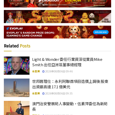
Related
Posts
Light & Wonder 委任行業資深從業員Mike
Smith 出任亞洲區董事總經理
本思齊
2026年08月06日 09:46
世邦魏理仕：永利阿聯酋項目造價上調後 股東
出資最高達 17.1 億美元
本思齊
2026年08月06日 09:35
澳門治安警察局人事變動，伍素萍委任為新局
長