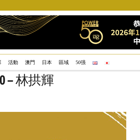
彩
活動
澳門
日本
區域
50强
30 – 林拱輝