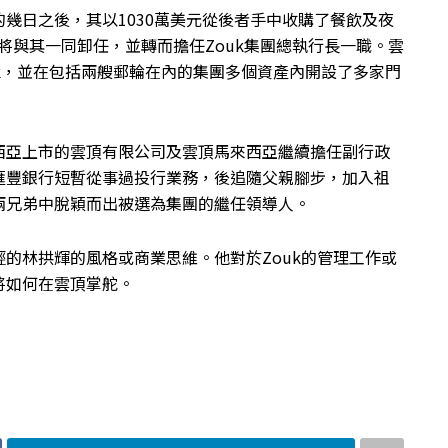
幾日之後，其以1030萬美元從後者手中收購了餐飲及夜
將與其一同卸任，並轉而擔任Zouk集團總執行長一職。雲
uk，並在包括兩艘郵輪在內的集團多個資產內開設了多家門
西亞上市的雲頂有限公司及雲頂馬來西亞繼續擔任副行政
匯豐銀行短暫從事過投行業務，後追隨父親腳步，加入祖
兩兄弟中脫穎而出被選為集團的繼任領導人。
的林拱輝的風格或商業思維。他對於Zouk的管理工作或
將如何在雲頂掌舵。