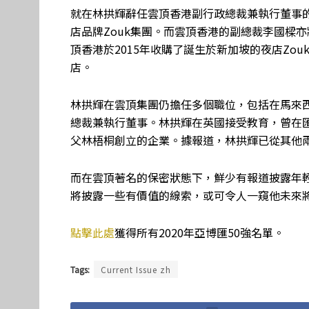
就在林拱輝辭任雲頂香港副行政總裁兼執行董事的
店品牌Zouk集團。而雲頂香港的副總裁李國樑亦
頂香港於2015年收購了誕生於新加坡的夜店Zo
店。
林拱輝在雲頂集團仍擔任多個職位，包括在馬來
總裁兼執行董事。林拱輝在英國接受教育，曾在
父林梧桐創立的企業。據報道，林拱輝已從其他
而在雲頂著名的保密狀態下，鮮少有報道披露年輕
將披露一些有價值的線索，或可令人一窺他未來
點擊此處
獲得所有2020年亞博匯50強名單。
Tags:
Current Issue zh