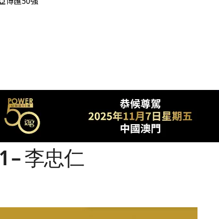
年亞博匯50強
31 – 李忠仁