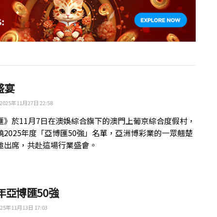
盛宴
2025年11月27日 22:58
匯》於11月7日在澳娛綜合旗下的澳門上葡京綜合度假村，
曉2025年度「亞博匯50強」名單，亞洲博彩業的一眾翹楚
邀出席，共赴這場行業盛會。
5年亞博匯50強
25年11月13日 17:03