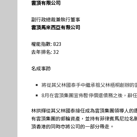
雲頂有限公司
副行政總裁兼執行董事
雲頂馬來西亞有限公司
權能指數: 823
去年排名: 32
名成事跡
將從其父林國泰手中繼承祖父林梧桐創辦的
8月在雲頂集團宣佈暫停償還債務之後，辭
林拱輝從其父林國泰接任成為雲頂集團領導人的
有雲頂集團的郵輪資產，並持有菲律賓馬尼拉名
頂香港的同時亦將公司的一部分帶走。