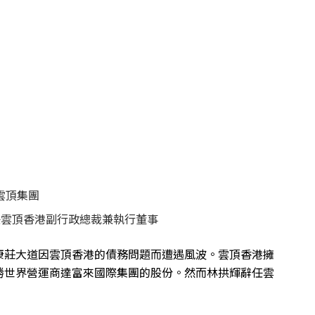
雲頂集團
任雲頂香港副行政總裁兼執行董事
康莊大道因雲頂香港的債務問題而遭遇風波。雲頂香港擁
勝世界營運商達富來國際集團的股份。然而林拱輝辭任雲