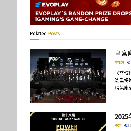
Related
Posts
皇宮
本思齊
《亞博
隆重揭
精英應
202
卓弈
20