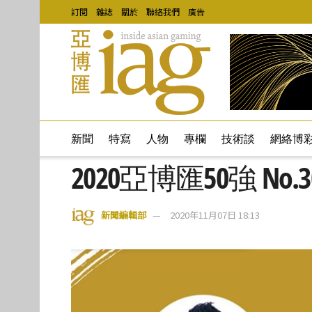
訂閱
雜誌
關於
聯絡我們
廣告
新聞
特寫
人物
專欄
技術談
網絡博
2020亞博匯50強 No.
新聞編輯部
2020年11月07日 18:13