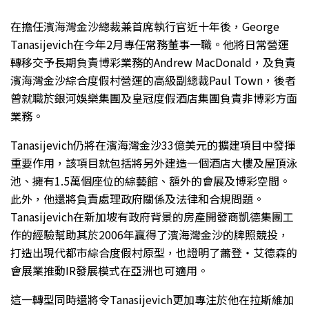
在擔任濱海灣金沙總裁兼首席執行官近十年後，George
Tanasijevich在今年2月專任常務董事一職。他將日常營運
轉移交予長期負責博彩業務的Andrew MacDonald，及負責
濱海灣金沙綜合度假村營運的高級副總裁Paul Town，後者
曾就職於銀河娛樂集團及皇冠度假酒店集團負責非博彩方面
業務。
Tanasijevich仍將在濱海灣金沙33億美元的擴建項目中發揮
重要作用，該項目就包括將另外建造一個酒店大樓及屋頂泳
池、擁有1.5萬個座位的綜藝館、額外的會展及博彩空間。
此外，他還將負責處理政府關係及法律和合規問題。
Tanasijevich在新加坡有政府背景的房產開發商凱德集團工
作的經驗幫助其於2006年贏得了濱海灣金沙的牌照競投，
打造出現代都市綜合度假村原型，也證明了蕭登・艾德森的
會展業推動IR發展模式在亞洲也可適用。
這一轉型同時還將令Tanasijevich更加專注於他在拉斯維加