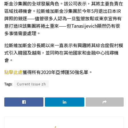
斯金沙集團的全球發展角色。該公司表示，其將主要負責在
區域找尋機會。拉斯維加斯金沙集團於今年5月退出日本IR
牌照的競逐——儘管很多人認為一旦監管放鬆或東京宣佈有
意打造IR該集團將捲土重來——但Tanasijevich顯然仍有很
多事情需要處理。
拉斯維加斯金沙長期以來一直表示有興趣將其綜合度假村模
式引入韓國及越南，並同時在其他國家和金融中心找尋機
會。
點擊此處
獲得所有2020年亞博匯50強名單。
Tags:
Current Issue zh