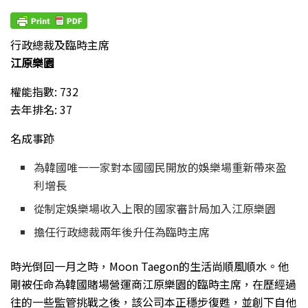
行政總裁及臨時主席
江原樂園
權能指數: 732
去年排名: 37
名成事跡
為韓國唯一一家對本國國民開放的娛樂場重新帶來盈
利增長
從制定娛樂場收入上限的國家審計局加入江原樂園
擔任行政總裁兩年後升任為臨時主席
時光倒回一月之時，Moon Taegon的生活尚順風順水。他
剛被任命為韓國賭場營運商江原樂園的臨時主席，在歷經過
往的一些監管挑戰之後，該公司本正穩步復甦，並創下自他