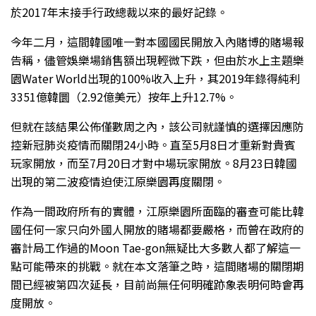
於2017年末接手行政總裁以來的最好記錄。
今年二月，這間韓國唯一對本國國民開放入內賭博的賭場報
告稱，儘管娛樂場銷售額出現輕微下跌，但由於水上主題樂
園Water World出現的100%收入上升，其2019年錄得純利
3351億韓圜（2.92億美元）按年上升12.7%。
但就在該結果公佈僅數周之內，該公司就謹慎的選擇因應防
控新冠肺炎疫情而關閉24小時。直至5月8日才重新對貴賓
玩家開放，而至7月20日才對中場玩家開放。8月23日韓國
出現的第二波疫情迫使江原樂園再度關閉。
作為一間政府所有的實體，江原樂園所面臨的審查可能比韓
國任何一家只向外國人開放的賭場都要嚴格，而曾在政府的
審計局工作過的Moon Tae-gon無疑比大多數人都了解這一
點可能帶來的挑戰。就在本文落筆之時，這間賭場的關閉期
間已經被第四次延長，目前尚無任何明確跡象表明何時會再
度開放。