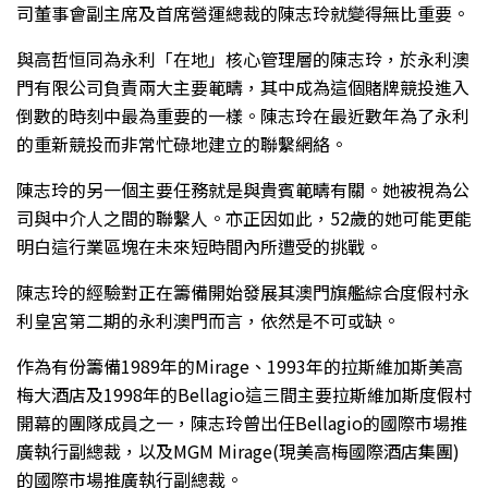
司董事會副主席及首席營運總裁的陳志玲就變得無比重要。
與高哲恒同為永利「在地」核心管理層的陳志玲，於永利澳
門有限公司負責兩大主要範疇，其中成為這個賭牌競投進入
倒數的時刻中最為重要的一樣。陳志玲在最近數年為了永利
的重新競投而非常忙碌地建立的聯繫網絡。
陳志玲的另一個主要任務就是與貴賓範疇有關。她被視為公
司與中介人之間的聯繫人。亦正因如此，52歲的她可能更能
明白這行業區塊在未來短時間內所遭受的挑戰。
陳志玲的經驗對正在籌備開始發展其澳門旗艦綜合度假村永
利皇宮第二期的永利澳門而言，依然是不可或缺。
作為有份籌備1989年的Mirage、1993年的拉斯維加斯美高
梅大酒店及1998年的Bellagio這三間主要拉斯維加斯度假村
開幕的團隊成員之一，陳志玲曾出任Bellagio的國際市場推
廣執行副總裁，以及MGM Mirage(現美高梅國際酒店集團)
的國際市場推廣執行副總裁。