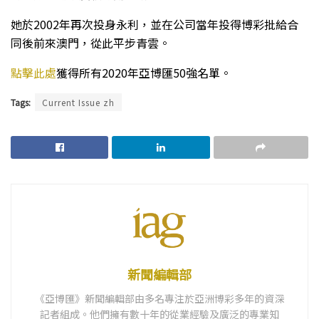
她於2002年再次投身永利，並在公司當年投得博彩批給合
同後前來澳門，從此平步青雲。
點擊此處
獲得所有2020年亞博匯50強名單。
Tags:
Current Issue zh
新聞編輯部
《亞博匯》新聞編輯部由多名專注於亞洲博彩多年的資深
記者組成。他們擁有數十年的從業經驗及廣泛的專業知