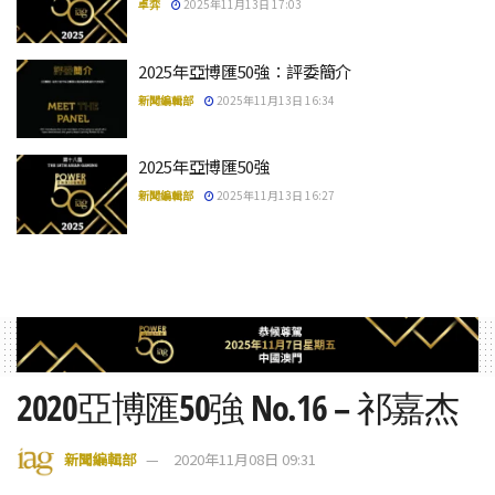
卓弈
2025年11月13日 17:03
2025年亞博匯50強：評委簡介
新聞編輯部
2025年11月13日 16:34
2025年亞博匯50強
新聞編輯部
2025年11月13日 16:27
2020亞博匯50強 No.16 – 祁嘉杰
新聞編輯部
2020年11月08日 09:31