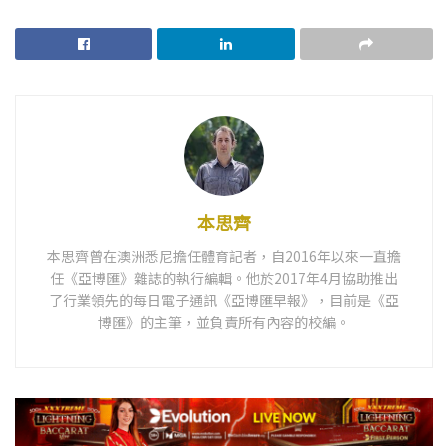
本思齊
本思齊曾在澳洲悉尼擔任體育記者，自2016年以來一直擔
任《亞博匯》雜誌的執行編輯。他於2017年4月協助推出
了行業領先的每日電子通訊《亞博匯早報》，目前是《亞
博匯》的主筆，並負責所有內容的校編。