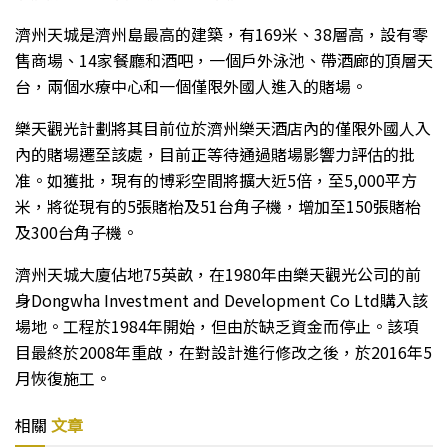
濟州天城是濟州島最高的建築，有169米、38層高，設有零
售商場、14家餐廳和酒吧，一個戶外泳池、帶酒廊的頂層天
台，兩個水療中心和一個僅限外國人進入的賭場。
樂天觀光計劃將其目前位於濟州樂天酒店內的僅限外國人入
內的賭場遷至該處，目前正等待通過賭場影響力評估的批
准。如獲批，現有的博彩空間將擴大近5倍，至5,000平方
米，將從現有的5張賭枱及51台角子機，增加至150張賭枱
及300台角子機。
濟州天城大廈佔地75英畝，在1980年由樂天觀光公司的前
身Dongwha Investment and Development Co Ltd購入該
場地。工程於1984年開始，但由於缺乏資金而停止。該項
目最終於2008年重啟，在對設計進行修改之後，於2016年5
月恢復施工。
相關
文章