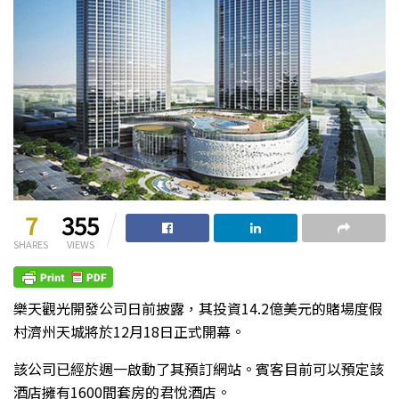
7
355
SHARES
VIEWS
樂天觀光開發公司日前披露，其投資14.2億美元的賭場度假
村濟州天城將於12月18日正式開幕。
該公司已經於週一啟動了其預訂網站。賓客目前可以預定該
酒店擁有1600間套房的君悅酒店。