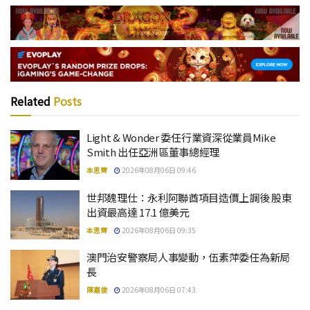
Related
Posts
Light & Wonder 委任行業資深從業員Mike
Smith 出任亞洲區董事總經理
本思齊
2026年08月06日 09:46
世邦魏理仕：永利阿聯酋項目造價上調後 股東
出資最高達 17.1 億美元
本思齊
2026年08月06日 09:35
澳門治安警察局人事變動，伍素萍委任為新局
長
陳嘉俊
2026年08月06日 07:43