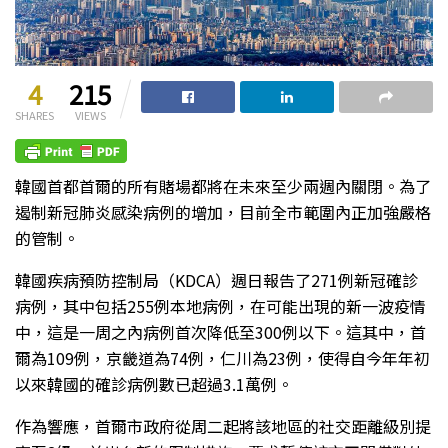
4
215
SHARES
VIEWS
韓國首都首爾的所有賭場都將在未來至少兩週內關閉。為了
遏制新冠肺炎感染病例的增加，目前全市範圍內正加強嚴格
的管制。
韓國疾病預防控制局（KDCA）週日報告了271例新冠確診
病例，其中包括255例本地病例，在可能出現的新一波疫情
中，這是一周之內病例首次降低至300例以下。這其中，首
爾為109例，京畿道為74例，仁川為23例，使得自今年年初
以來韓國的確診病例數已超過3.1萬例。
作為響應，首爾市政府從周二起將該地區的社交距離級別提