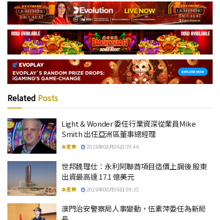
Related
Posts
Light & Wonder 委任行業資深從業員Mike
Smith 出任亞洲區董事總經理
本思齊
2026年08月06日 09:46
世邦魏理仕：永利阿聯酋項目造價上調後 股東
出資最高達 17.1 億美元
本思齊
2026年08月06日 09:35
澳門治安警察局人事變動，伍素萍委任為新局
長