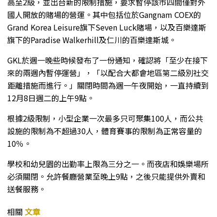
高至2級，並出台新的限制措施，要求暫停該市四間僅對外
國人開放的賭場的營運。其中包括位於Gangnam COEX的
Grand Korea Leisure旗下Seven Luck賭場，以及百樂達斯
旗下的Paradise Walkerhill及仁川的百樂達斯城。
GKL於週一晚些時候發布了一份通知，確認將「至少在接下
來的兩週內暫停運營」，「以配合大都會地區第二級別社交
距離措施而進行。」關閉時間為週一午夜開始，一直持續到
12月8日週二的上午9點。
根據2級限制，小型企業一次最多只可聚集100人，而公共
設施的限制為不超過30人，體育賽事的限制為正常容量的
10％。
學校和幼兒園的出勤率上限為三分之一。而夜店和娛樂場所
必須關閉。允許餐廳營業至晚上9點，之後只能提供外賣和
送餐服務。
相關
文章