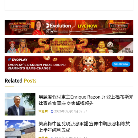
Related
Posts
晨麗度假村東主Enrique Razon Jr 登上福布斯菲
律賓首富寶座 身家遙遙領先
本思齊
2026年08月07日 09:57
美高梅中國兌現派息承諾 宣佈中期股息相等於
上半年純利五成
本思齊
2026年08月07日 09:47