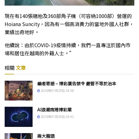
現在有140張賭枱及360部角子機（可容納1000部）營運的
Hoiana Suncity，因為有一個高消費力的當地外國人社群，
業績出奇地好。
他續說：由於COVID-19疫情持續，我們一直專注於國內市
場和居住在越南的外籍人士。”
相關
文章
編者寄語 – 博彩廣告禁令 嚴管不等於治本
2026年07月29日 18:58
AI浪潮席捲博彩業
2026年07月29日 18:42
兩大龍頭