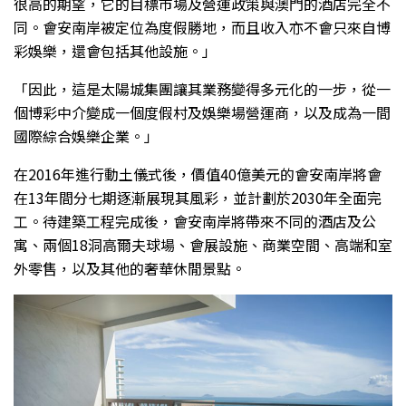
很高的期望，它的目標市場及營運政策與澳門的酒店完全不
同。會安南岸被定位為度假勝地，而且收入亦不會只來自博
彩娛樂，還會包括其他設施。」
「因此，這是太陽城集團讓其業務變得多元化的一步，從一
個博彩中介變成一個度假村及娛樂場營運商，以及成為一間
國際綜合娛樂企業。」
在2016年進行動土儀式後，價值40億美元的會安南岸將會
在13年間分七期逐漸展現其風彩，並計劃於2030年全面完
工。待建築工程完成後，會安南岸將帶來不同的酒店及公
寓、兩個18洞高爾夫球場、會展設施、商業空間、高端和室
外零售，以及其他的奢華休閒景點。