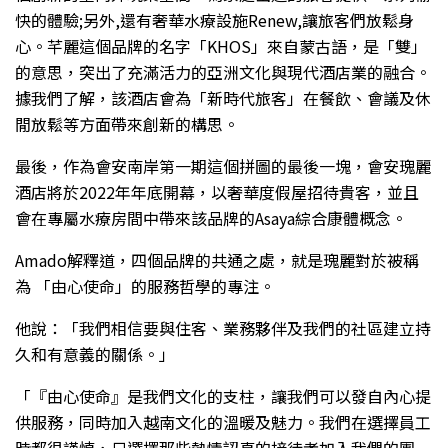
快的體驗;另外,還有奢華水療設施Renew,讓旅客們放鬆身
心。芊麗這個品牌的名字「KHOS」來自蒙古語，是「雙」
的意思，突出了充滿活力的亞洲文化與現代酒店業的融合。
據我們了解，該酒店會為「新時代旅客」在餐飲、會議及休
閒放鬆等方面帶來創新的構思。
最後，作為會安南岸第一期這個拼圖的最後一塊，會安瑰麗
酒店將於2022年年底開幕，以奢華度假屋招待貴客，並且
會在專屬水療房間中帶來該品牌的Asaya綜合康體概念。
Amado解釋道，四個品牌的共通之處，就是瑰麗對於被稱
為 「由心使命」的服務哲學的專注。
他說：「我們相信要與住客、業務夥伴及我們的社區建立持
久和有意義的關係。」
「『由心使命』是我們文化的支柱，讓我們可以發自內心提
供服務，同時加入越南文化的溫暖及魅力。我們在選擇員工