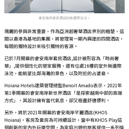
會安南岸套房酒店的無邊際泳池。
瑰麗的參與非常重要，作為亞洲超奢華酒店界別的翹楚，這
間以香港為基地的集團，將管理第一期內興建的四間酒店，
每間的獨特設計來吸引獨特的客源。
已於7月開幕的會安南岸套房酒店,設計被形容為「
時尚奢
華
」,提供個性化的管家服務，還有位處16樓的室外無邊際
泳池，能眺望比鄰海灘的景色，以及附近的占婆島。
Hoiana Hotels建築管理總監Benoit Amado表示，2021年
第1季開幕的會安南岸新世界酒店「是探索越南中部的高端
方式」，其設計擁有當代氣息，卻又極盡舒適便利。
另外，將於2021年開幕的會安南岸芊麗酒店(KHOS
Hoiana)，客房及套房為可持續設計，當中有KHOS Play這
個創新的室內外玩樂空間，為家庭出遊的旅客提供一系列愉