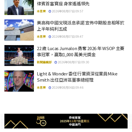
律賓首富寶座 身家遙遙領先
本思齊
2026年08月07日 09:57
美高梅中國兌現派息承諾 宣佈中期股息相等於
上半年純利五成
本思齊
2026年08月07日 09:47
22 歲 Lucas Jumalon 勇奪 2026 年 WSOP 主賽
事冠軍，贏取1,000 萬美元獎金
新聞編輯部
2026年08月07日 09:30
Light & Wonder 委任行業資深從業員Mike
Smith 出任亞洲區董事總經理
本思齊
2026年08月06日 09:46