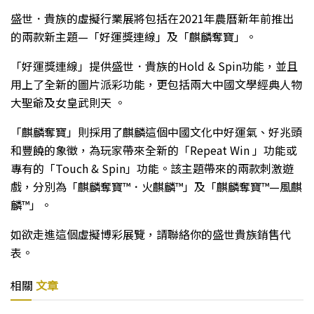
盛世．貴族的虛擬行業展將包括在2021年農曆新年前推出
的兩款新主題—「好運獎連線」及「麒麟奪寶」。
「好運獎連線」提供盛世．貴族的Hold & Spin功能，並且
用上了全新的圖片派彩功能，更包括兩大中國文學經典人物
大聖爺及女皇武則天 。
「麒麟奪寶」則採用了麒麟這個中國文化中好運氣、好兆頭
和豐饒的象徵，為玩家帶來全新的「Repeat Win 」功能或
專有的「Touch & Spin」功能。該主題帶來的兩款刺激遊
戲，分別為「麒麟奪寶™．火麒麟™」及「麒麟奪寶™—風麒
麟™」。
如欲走進這個虛擬博彩展覽，請聯絡你的盛世貴族銷售代
表。
相關
文章