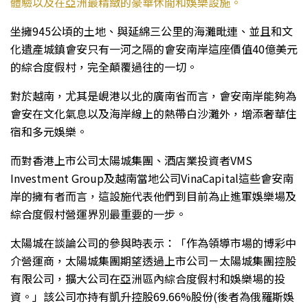
體驗以及在亞洲最精緻的豪華休閒和娛樂設施。
坐擁945公頃的土地、與延綿三公里的海灘毗連、並且和文
化遺產城鎮會安只有一河之隔的會安南岸這座價值40億美元
的綜合度假村，完全顛覆過往的一切。
對於越南，尤其是峴港以北的廣南省而言，會安南岸能夠為
會安在文化氣息以及海岸線上的熱帶白沙灘外，增添奢華住
宿和多元娛樂。
而對香港上市公司太陽城集團、酒店業投資者VMS
Investment Group及越南當地公司VinaCapital這些會安南
岸的擁有者而言，這設施代表他們到目前為止進軍娛樂場及
綜合度假村營運界別最重要的一步。
太陽城在談論公司的參與時表示：「作為領導市場的博彩中
介營運商，太陽城集團期望透過上市公司－太陽城集團控股
有限公司，擴大公司在亞洲區內綜合度假村和娛樂場的投
資。」該公司亦持有凱升控股69.66%股份(後者為俄羅斯娛