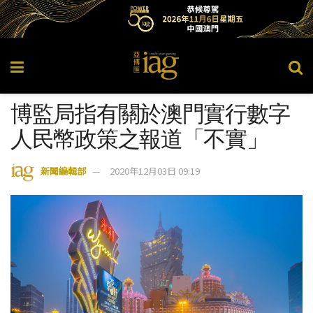
博監局指有關於澳門實行數字
人民幣政策之報道「不實」
新聞編輯部
2020年12月03日 09:19