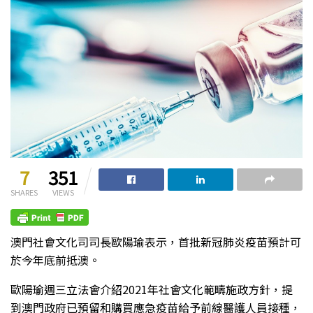
7
351
SHARES
VIEWS
澳門社會文化司司長歐陽瑜表示，首批新冠肺炎疫苗預計可
於今年底前抵澳。
歐陽瑜週三立法會介紹2021年社會文化範疇施政方針，提
到澳門政府已預留和購買應急疫苗給予前線醫護人員接種，