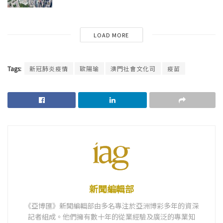
LOAD MORE
Tags:
新冠肺炎疫情
歐陽瑜
澳門社會文化司
疫苗
新聞編輯部
《亞博匯》新聞編輯部由多名專注於亞洲博彩多年的資深
記者組成。他們擁有數十年的從業經驗及廣泛的專業知