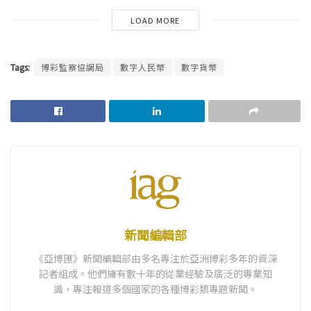
LOAD MORE
Tags:
博彩監察協調局
數字人民幣
數字貨幣
新聞編輯部
《亞博匯》新聞編輯部由多名專注於亞洲博彩多年的資深
記者組成。他們擁有數十年的從業經驗及廣泛的專業知
識，專注報道多個國家的各種博彩類專題新聞。