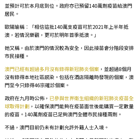
並預計可於本月底到位。政府亦已預留140萬劑疫苗給澳門
居民。
歐陽瑜稱︰「相信這批140萬支疫苗可於2021年上半年抵
澳，若情況樂觀，更可於明年首季抵澳。」
她又稱，由於澳門的情況較為安全，因此接苗會分階段安排
市民接種。
澳門已經有超過多月沒有錄得新冠肺炎個案
，並超過8個月
沒有錄得本地社區感染。包括在酒店隔離時發現的個案，澳
門至今只錄得46宗確診個案。
政府在九月時公佈，
已參與世界衛生組織的新冠肺炎疫苗全
球取得計劃
，以確保澳門能夠在疫苗面世後能購買一定數量
的疫苗。140萬劑疫苗已足夠澳門全體市民接種兩劑。
不過，澳門目前仍未有計劃允許外籍人士入境。