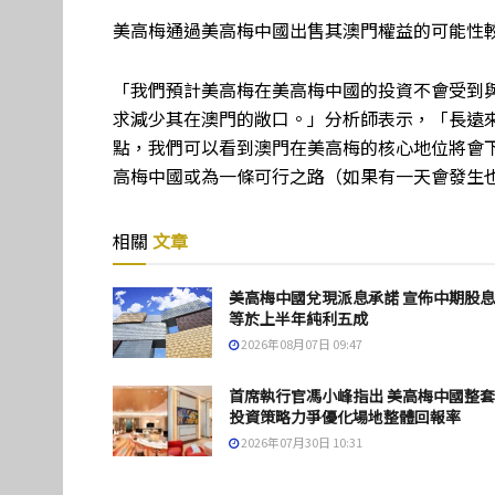
美高梅通過美高梅中國出售其澳門權益的可能性
「我們預計美高梅在美高梅中國的投資不會受到與E
求減少其在澳門的敞口。」分析師表示，「長遠
點，我們可以看到澳門在美高梅的核心地位將會
高梅中國或為一條可行之路（如果有一天會發生
相關
文章
美高梅中國兌現派息承諾 宣佈中期股
等於上半年純利五成
2026年08月07日 09:47
首席執行官馮小峰指出 美高梅中國整
投資策略力爭優化場地整體回報率
2026年07月30日 10:31