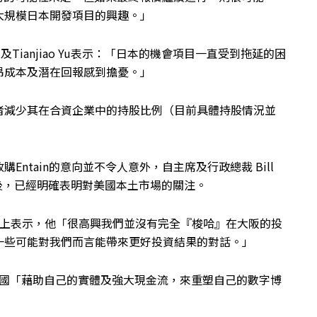
大規模日本開發項目的興趣。」
sey Zhu及Tianjiao Yu表示：「日本的機會項目一直受到拖延的困
昂成本及潛在回報感到擔憂。」
者減少其在合資企業中的持股比例（目前具體持股情況並
ntain的意向並不令人意外，自主席及行政總裁 Bill
過帥印之後，已經明確表明對美國本土市場的關注。
議上表示，他「很高興我們並沒有完全『梭哈』在大阪的投
一些可能對我們而言能帶來更好投資結果的對話。」
會在美國「藉助自己的實體及強大現金流，來重塑自己的數字博