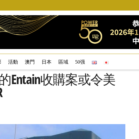
彩
活動
澳門
日本
區域
50强
進的Entain收購案或令美
R