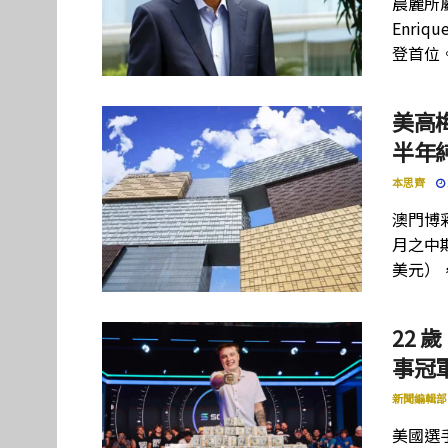
晨麗所屬母
Enriq
登首位
美高
半年
本思齊
澳門博彩
月之中期
美元）
22 歲
事冠軍
新聞編輯部
美國選手