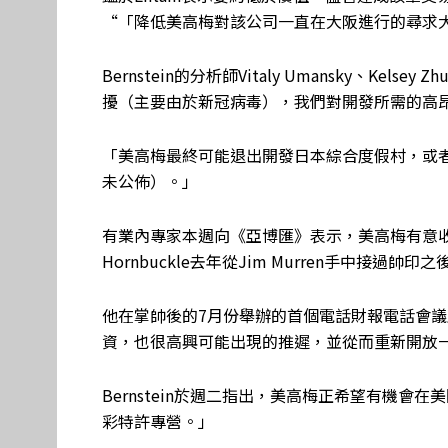
“「降低美高梅對該公司一直在大阪進行的尋求
Bernstein的分析師Vitaly Umansky、Kel
擾（主要由於新冠病毒），我們對開發所需的高
「美高梅最終可能退出開發日本綜合度假村，或
未公佈）。」
有業內專家本週向《亞博匯》表示，美高梅有意收購E
Hornbuckle去年從Jim Murren手中接
他在掌帥後的7月份舉辦的首個電話財報電話會
資，也很高興可能出現的推遲，並從而重新開放
Bernstein於週二指出，美高梅正希望有機
彩特許專營。」