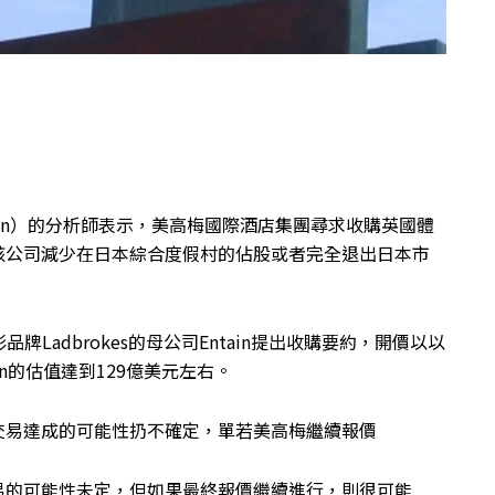
nstein）的分析師表示，美高梅國際酒店集團尋求收購英國體
致該公司減少在日本綜合度假村的佔股或者完全退出日本市
Ladbrokes的母公司Entain提出收購要約，開價以以
ain的估值達到129億美元左右。
筆交易達成的可能性扔不確定，單若美高梅繼續報價
交易的可能性未定，但如果最終報價繼續進行，則很可能