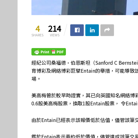
4
214
SHARES
VIEWS
經紀公司桑福德·伯恩斯坦（Sanford C Ber
育博彩及網絡博彩巨擘Entain的舉措，可能導
場。
美高梅曾於較早時證實，其已向英國知名網絡博彩品牌
0.6股美高梅股票，換取1股Entain股票， 令Ent
由於Entain已經表示該報價低於估值，儘管該
鑑於Entain表示要約低於價值，儘管達成該筆