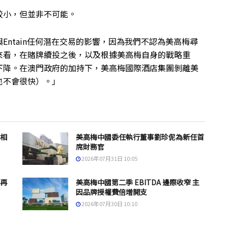
較小，但並非不可能。
ntain任何潛在交易的影響，因為我們不認為美高梅尋
來看，在賭牌續投之後，以及根據美高梅自身的戰略重
下降。在澳門政府的加持下，美高梅國際酒店集團剝離美
也不會很快）。」
息相
美高梅中國委任執行董事劉珍伲為新任首
席財務官
2026年07月31日 10:05
套再
美高梅中國第二季 EBITDA 邊際收窄 主
因品牌授權費倍增開支
2026年07月30日 10:10