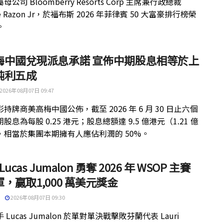
公司 Bloomberry Resorts Corp 主席兼行政總裁
ue Razon Jr，於福布斯 2026 年菲律賓 50 大富豪排行榜榮
。
梅中國兌現派息承諾 宣佈中期股息相等於上
純利五成
2026年08月07日 09:47
持牌商美高梅中國公佈，截至 2026 年 6 月 30 日止六個
股息為每股 0.25 港元；股息總額達 9.5 億港元（1.21 億
，相當於集團本期擁有人應佔利潤的 50%。
 Lucas Jumalon 勇奪 2026 年 WSOP 主賽
，贏取1,000 萬美元獎金
2026年08月07日 09:30
 Lucas Jumalon 於單對單決戰擊敗芬蘭代表 Lauri