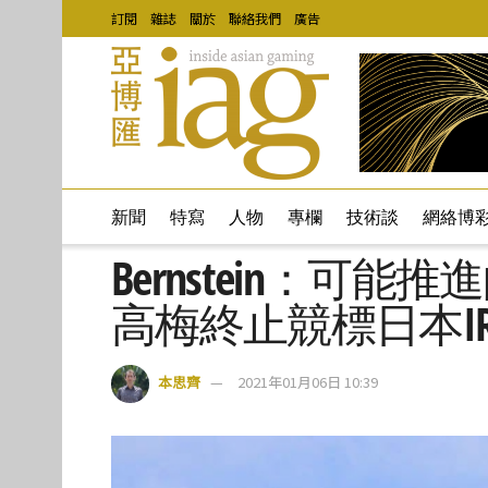
訂閱
雜誌
關於
聯絡我們
廣告
新聞
特寫
人物
專欄
技術談
網絡博
Bernstein：可能推
高梅終止競標日本I
本思齊
2021年01月06日 10:39