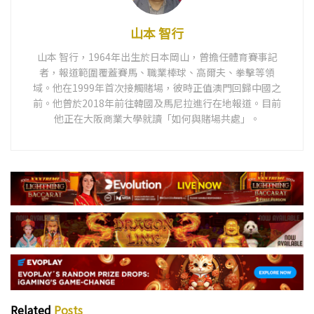
山本 智行
山本 智行，1964年出生於日本岡山，曾擔任體育賽事記
者，報道範圍覆蓋賽馬、職業棒球、高爾夫、拳擊等領
域。他在1999年首次接觸賭場，彼時正值澳門回歸中國之
前。他曾於2018年前往韓國及馬尼拉進行在地報道。目前
他正在大阪商業大學就讀「如何與賭場共處」。
Related
Posts