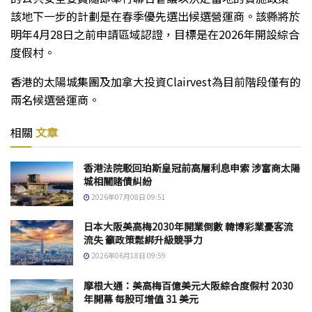
該地下一步的計劃是在春季優先選出候選營運商。該縣將於
明年4月28日之前申請區域認證，目標是在2026年開設綜合
度假村。
香港的太陽城集團及加拿大投資Clairvest為目前階段僅有的
兩名候選營運商。
相關
文章
香港法院駁回珀斯皇冠前高層利息申索 涉富商太陽
城相關賭債糾紛
2026年07月08日 09:51
日本大阪美高梅2030年開業倒數 韓博彩業憂客流
流失 籲政策鬆綁升級競爭力
2026年06月18日 09:59
摩根大通：美高梅百億美元大阪綜合度假村 2030
年開幕 每股可增值 31 美元