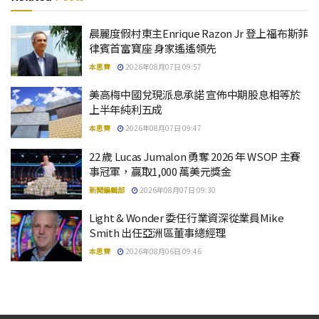
晨麗度假村東主Enrique Razon Jr 登上福布斯菲
律賓首富寶座 身家遙遙領先
本思齊
2026年08月07日 09:57
美高梅中國兌現派息承諾 宣佈中期股息相等於
上半年純利五成
本思齊
2026年08月07日 09:47
22 歲 Lucas Jumalon 勇奪 2026 年 WSOP 主賽
事冠軍，贏取1,000 萬美元獎金
新聞編輯部
2026年08月07日 09:30
Light & Wonder 委任行業資深從業員Mike
Smith 出任亞洲區董事總經理
本思齊
2026年08月06日 09:46