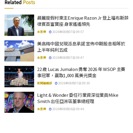
Related
Posts
晨麗度假村東主Enrique Razon Jr 登上福布斯菲
律賓首富寶座 身家遙遙領先
本思齊
2026年08月07日 09:57
美高梅中國兌現派息承諾 宣佈中期股息相等於
上半年純利五成
本思齊
2026年08月07日 09:47
22 歲 Lucas Jumalon 勇奪 2026 年 WSOP 主賽
事冠軍，贏取1,000 萬美元獎金
新聞編輯部
2026年08月07日 09:30
Light & Wonder 委任行業資深從業員Mike
Smith 出任亞洲區董事總經理
本思齊
2026年08月06日 09:46