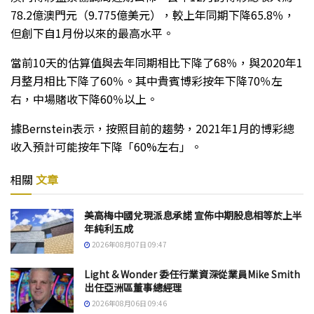
78.2億澳門元（9.775億美元），較上年同期下降65.8％，
但創下自1月份以來的最高水平。
當前10天的估算值與去年同期相比下降了68％，與2020年1
月整月相比下降了60％。其中貴賓博彩按年下降70％左
右，中場賭收下降60％以上。
據Bernstein表示，按照目前的趨勢，2021年1月的博彩總
收入預計可能按年下降「60%左右」。
相關
文章
美高梅中國兌現派息承諾 宣佈中期股息相等於上半
年純利五成
2026年08月07日 09:47
Light & Wonder 委任行業資深從業員Mike Smith
出任亞洲區董事總經理
2026年08月06日 09:46