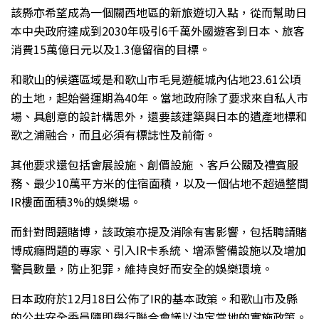
該縣亦希望成為一個關西地區的新旅遊切入點，從而幫助日
本中央政府達成到2030年吸引6千萬外國遊客到日本、旅客
消費15萬億日元以及1.3億留宿的目標。
和歌山的候選區域是和歌山市毛見遊艇城內佔地23.61公頃
的土地，起始營運期為40年。當地政府除了要求來自私人市
場、具創意的設計構思外，還要該建築與日本的遺產地標和
歌之浦融合，而且必須有標誌性及前衛。
其他要求還包括會展設施、創價設施 、客戶公關及禮賓服
務、最少10萬平方米的住宿面積，以及一個佔地不超過整間
IR樓面面積3%的娛樂場。
而針對問題賭博，該政策亦提及消除有害影響，包括聘請賭
博成癮問題的專家、引入IR卡系統、增添警備設施以及增加
警員數量，防止犯罪，維持良好而安全的娛樂環境。
日本政府於12月18日公佈了IR的基本政策。和歌山市及縣
的公共安全委員隨即舉行聯合會議以決定當地的實施政策。