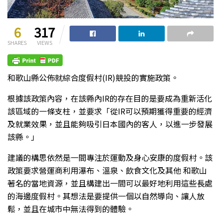
6
317
SHARES
VIEWS
和歌山縣公佈就綜合度假村(IR)競投的實施政策。
根據該政策內容，在該縣內IR的存在目的是要成為重新活化
該區域的一條支柱，並要求「從IR可以預期獲得重要的經濟
及就業效果，並且能夠吸引日本國內的客人，以進一步發展
該縣。」
建議的構思依然是一間專注於運動及身心安康的度假村。該
政策要求營運商利用瀑布、溫泉、飲食文化及其他 和歌山
著名的當地資源，並且構建出一間可以最好地利用這些長處
的海邊度假村。其想法是要提供一個以自然導向、讓人放
鬆，並且在城市中無法得到的體驗。