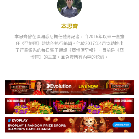
本思齊
本思齊曾在澳洲悉尼擔任體育記者，自2016年以來一直擔
任《亞博匯》雜誌的執行編輯。他於2017年4月協助推出
了行業領先的每日電子通訊《亞博匯早報》，目前是《亞
博匯》的主筆，並負責所有內容的校編。