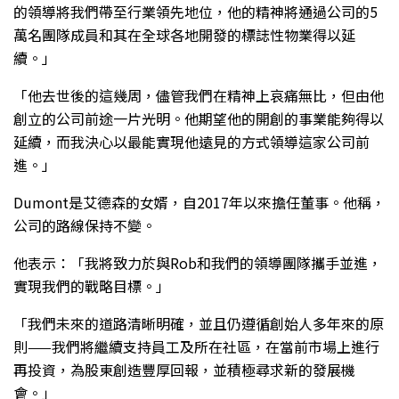
的領導將我們帶至行業領先地位，他的精神將通過公司的5
萬名團隊成員和其在全球各地開發的標誌性物業得以延
續。」
「他去世後的這幾周，儘管我們在精神上哀痛無比，但由他
創立的公司前途一片光明。他期望他的開創的事業能夠得以
延續，而我決心以最能實現他遠見的方式領導這家公司前
進。」
Dumont是艾德森的女婿，自2017年以來擔任董事。他稱，
公司的路線保持不變。
他表示：「我將致力於與Rob和我們的領導團隊攜手並進，
實現我們的戰略目標。」
「我們未來的道路清晰明確，並且仍遵循創始人多年來的原
則——我們將繼續支持員工及所在社區，在當前市場上進行
再投資，為股東創造豐厚回報，並積極尋求新的發展機
會。」