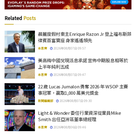
Related
Posts
晨麗度假村東主Enrique Razon Jr 登上福布斯菲
律賓首富寶座 身家遙遙領先
本思齊
2026年08月07日 09:57
美高梅中國兌現派息承諾 宣佈中期股息相等於
上半年純利五成
本思齊
2026年08月07日 09:47
22 歲 Lucas Jumalon 勇奪 2026 年 WSOP 主賽
事冠軍，贏取1,000 萬美元獎金
新聞編輯部
2026年08月07日 09:30
Light & Wonder 委任行業資深從業員Mike
Smith 出任亞洲區董事總經理
本思齊
2026年08月06日 09:46