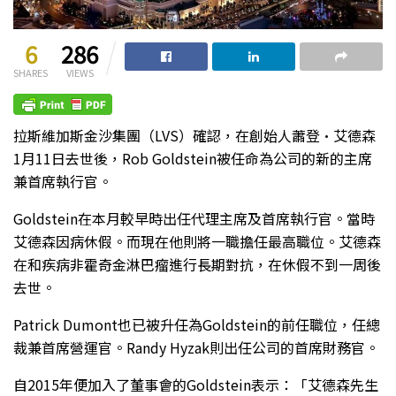
6
286
SHARES
VIEWS
拉斯維加斯金沙集團（LVS）確認，在創始人蕭登·艾德森
1月11日去世後，Rob Goldstein被任命為公司的新的主席
兼首席執行官。
Goldstein在本月較早時出任代理主席及首席執行官。當時
艾德森因病休假。而現在他則將一職擔任最高職位。艾德森
在和疾病非霍奇金淋巴瘤進行長期對抗，在休假不到一周後
去世。
Patrick Dumont也已被升任為Goldstein的前任職位，任總
裁兼首席營運官。Randy Hyzak則出任公司的首席財務官。
自2015年便加入了董事會的Goldstein表示：「艾德森先生