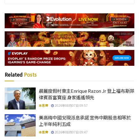
Related
Posts
晨麗度假村東主Enrique Razon Jr 登上福布斯菲
律賓首富寶座 身家遙遙領先
本思齊
2026年08月07日 09:57
美高梅中國兌現派息承諾 宣佈中期股息相等於
上半年純利五成
本思齊
2026年08月07日 09:47