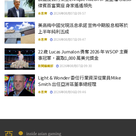
律賓首富寶座 身家遙遙領先
本思齊
2026年08月07日 09:57
美高梅中國兌現派息承諾 宣佈中期股息相等於
上半年純利五成
本思齊
2026年08月07日 09:47
22 歲 Lucas Jumalon 勇奪 2026 年 WSOP 主賽
事冠軍，贏取1,000 萬美元獎金
新聞編輯部
2026年08月07日 09:30
Light & Wonder 委任行業資深從業員Mike
Smith 出任亞洲區董事總經理
本思齊
2026年08月06日 09:46