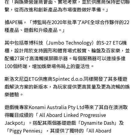
在「與娛樂營運商會面、實地考察，並於供應商保持密切聯
繫，從而改進和創新產品為市場復甦做好準備。」
據APE稱，「博監局在2020年批準了APE全球合作夥伴的22
種產品、遊戲和升級產品。」
其中包括尊博科技（Jumbo Technology）的S-27 ETG機
櫃，設計用於支持圓形和體育場式骰寶、輪盤及百家樂，並
配備27英寸高清觸摸屏顯示器。每個服務器可以連接多達
100個終端，增加娛樂場佈局上的靈活性。
斯洛文尼亞ETG供應商Spintec d.o.o.同樣開發了其多種遊
戲解決方案的新版本，為玩家提供更高質量及更為流暢的娛
樂體驗。
遊戲機專家Konami Australia Pty Ltd帶來了其自在澳洲取
得矚目成績的「 All Aboard Linked Progressive
Jackpot」。搭配其兩個基礎遊戲「Dynamite Dash」及
「Piggy Pennies」，其提供了獨特的「All Aboard