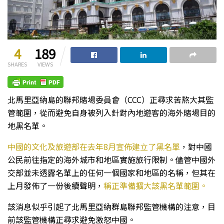
4
189
SHARES
VIEWS
北馬里亞納島的聯邦賭場委員會（CCC）正尋求苦熬大其監
管範圍，從而避免自身被列入針對內地遊客的海外賭場目的
地黑名單。
中國的文化及旅遊部在去年8月宣佈建立了黑名單
，對中國
公民前往指定的海外城市和地區實施旅行限制。儘管中國外
交部並未透露名單上的任何一個國家和地區的名稱，但其在
上月發佈了一份後續聲明，
稱正準備擴大該黑名單範圍。
該消息似乎引起了北馬里亞納群島聯邦監管機構的注意，目
前該監管機構正尋求避免激怒中國。