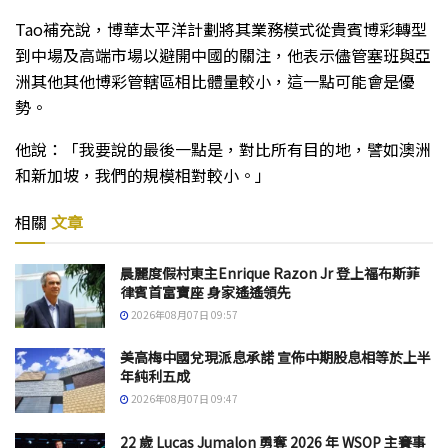
Tao補充說，博華太平洋計劃將其業務模式從貴賓博彩轉型
到中場及高端市場以避開中國的關注，他表示儘管塞班與亞
洲其他其他博彩管轄區相比體量較小，這一點可能會是優
勢。
他說：「我要說的最後一點是，對比所有目的地，譬如澳洲
和新加坡，我們的規模相對較小。」
相關
文章
晨麗度假村東主Enrique Razon Jr 登上福布斯菲
律賓首富寶座 身家遙遙領先
2026年08月07日 09:57
美高梅中國兌現派息承諾 宣佈中期股息相等於上半
年純利五成
2026年08月07日 09:47
22 歲 Lucas Jumalon 勇奪 2026 年 WSOP 主賽事