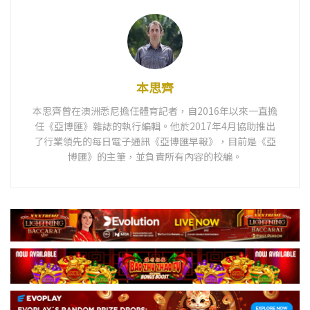
本思齊
本思齊曾在澳洲悉尼擔任體育記者，自2016年以來一直擔
任《亞博匯》雜誌的執行編輯。他於2017年4月協助推出
了行業領先的每日電子通訊《亞博匯早報》，目前是《亞
博匯》的主筆，並負責所有內容的校編。