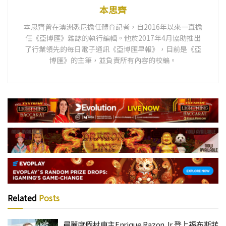
本思齊
本思齊曾在澳洲悉尼擔任體育記者，自2016年以來一直擔
任《亞博匯》雜誌的執行編輯。他於2017年4月協助推出
了行業領先的每日電子通訊《亞博匯早報》，目前是《亞
博匯》的主筆，並負責所有內容的校編。
Related
Posts
晨麗度假村東主Enrique Razon Jr 登上福布斯菲