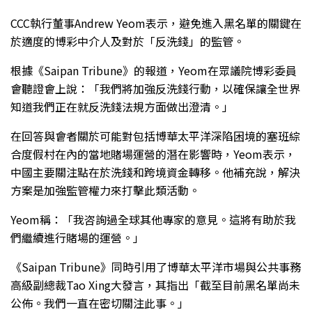
CCC執行董事Andrew Yeom表示，避免進入黑名單的關鍵在
於適度的博彩中介人及對於「反洗錢」的監管。
根據《Saipan Tribune》的報道，Yeom在眾議院博彩委員
會聽證會上說：「我們將加強反洗錢行動，以確保讓全世界
知道我們正在就反洗錢法規方面做出澄清。」
在回答與會者關於可能對包括博華太平洋深陷困境的塞班綜
合度假村在內的當地賭場運營的潛在影響時，Yeom表示，
中國主要關注點在於洗錢和跨境資金轉移。他補充說，解決
方案是加強監管權力來打擊此類活動。
Yeom稱：「我咨詢過全球其他專家的意見。這將有助於我
們繼續進行賭場的運營。」
《Saipan Tribune》同時引用了博華太平洋市場與公共事務
高級副總裁Tao Xing大發言，其指出「截至目前黑名單尚未
公佈。我們一直在密切關注此事。」