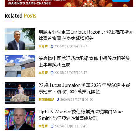
Related
Posts
晨麗度假村東主Enrique Razon Jr 登上福布斯菲
律賓首富寶座 身家遙遙領先
本思齊
2026年08月07日 09:57
美高梅中國兌現派息承諾 宣佈中期股息相等於
上半年純利五成
本思齊
2026年08月07日 09:47
22 歲 Lucas Jumalon 勇奪 2026 年 WSOP 主賽
事冠軍，贏取1,000 萬美元獎金
新聞編輯部
2026年08月07日 09:30
Light & Wonder 委任行業資深從業員Mike
Smith 出任亞洲區董事總經理
本思齊
2026年08月06日 09:46