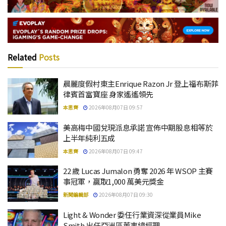
Related
Posts
晨麗度假村東主Enrique Razon Jr 登上福布斯菲
律賓首富寶座 身家遙遙領先
本思齊
2026年08月07日 09:57
美高梅中國兌現派息承諾 宣佈中期股息相等於
上半年純利五成
本思齊
2026年08月07日 09:47
22 歲 Lucas Jumalon 勇奪 2026 年 WSOP 主賽
事冠軍，贏取1,000 萬美元獎金
新聞編輯部
2026年08月07日 09:30
Light & Wonder 委任行業資深從業員Mike
Smith 出任亞洲區董事總經理