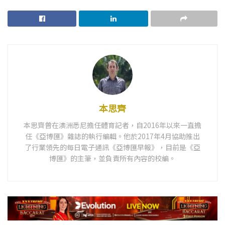
本思齊
本思齊曾在澳洲悉尼擔任體育記者，自2016年以來一直擔
任《亞博匯》雜誌的執行編輯。他於2017年4月協助推出
了行業領先的每日電子通訊《亞博匯早報》，目前是《亞
博匯》的主筆，並負責所有內容的校編。