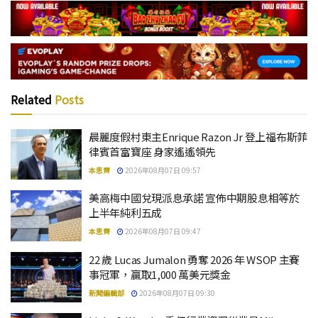
Related
Posts
晨麗度假村東主Enrique Razon Jr 登上福布斯菲
律賓首富寶座 身家遙遙領先
本思齊
2026年08月07日 09:57
美高梅中國兌現派息承諾 宣佈中期股息相等於
上半年純利五成
本思齊
2026年08月07日 09:47
22 歲 Lucas Jumalon 勇奪 2026 年 WSOP 主賽
事冠軍，贏取1,000 萬美元獎金
新聞編輯部
2026年08月07日 09:30