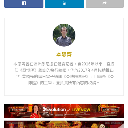
本思齊
本思齊曾在澳洲悉尼擔任體育記者，自2016年以來一直擔
任《亞博匯》雜誌的執行編輯。他於2017年4月協助推出
了行業領先的每日電子通訊《亞博匯早報》，目前是《亞
博匯》的主筆，並負責所有內容的校編。