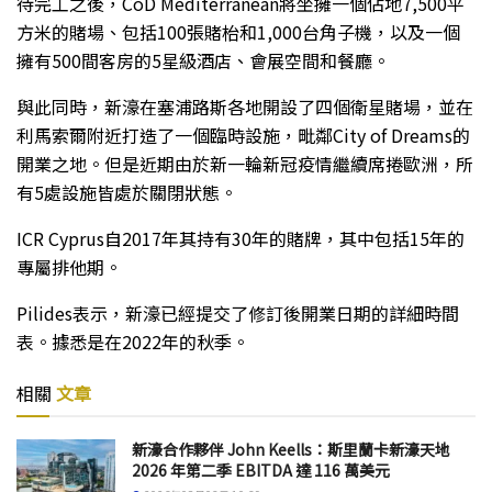
待完工之後，CoD Mediterranean將坐擁一個佔地7,500平
方米的賭場、包括100張賭枱和1,000台角子機，以及一個
擁有500間客房的5星級酒店、會展空間和餐廳。
與此同時，新濠在塞浦路斯各地開設了四個衛星賭場，並在
利馬索爾附近打造了一個臨時設施，毗鄰City of Dreams的
開業之地。但是近期由於新一輪新冠疫情繼續席捲歐洲，所
有5處設施皆處於關閉狀態。
ICR Cyprus自2017年其持有30年的賭牌，其中包括15年的
專屬排他期。
Pilides表示，新濠已經提交了修訂後開業日期的詳細時間
表。據悉是在2022年的秋季。
相關
文章
新濠合作夥伴 John Keells：斯里蘭卡新濠天地
2026 年第二季 EBITDA 達 116 萬美元