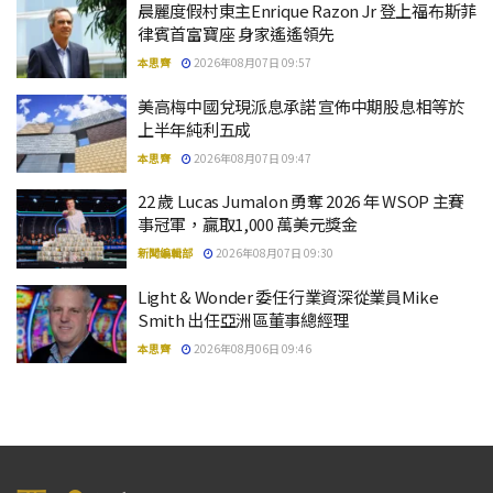
晨麗度假村東主Enrique Razon Jr 登上福布斯菲
律賓首富寶座 身家遙遙領先
本思齊
2026年08月07日 09:57
美高梅中國兌現派息承諾 宣佈中期股息相等於
上半年純利五成
本思齊
2026年08月07日 09:47
22 歲 Lucas Jumalon 勇奪 2026 年 WSOP 主賽
事冠軍，贏取1,000 萬美元獎金
新聞編輯部
2026年08月07日 09:30
Light & Wonder 委任行業資深從業員Mike
Smith 出任亞洲區董事總經理
本思齊
2026年08月06日 09:46