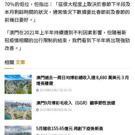
70％的低位，但指出：「這很大程度上取決於春節下半段及
本月剩餘時間的狀況，通常情況下數據要比春節前及春節的
前幾日要好。」
「澳門在2021年上半年持續遭到不利因素影響，但隨著新
冠疫情相關的出行限制的結束，我們看到下半年將出現強勁
改善。」
相關
文章
澳門過去一周日均博彩總收入達 8,680 萬美元 3 月
增長穩健
2026年03月17日 10:25
澳門9月博彩毛收入（GGR）顯季節性放緩
2025年09月09日 08:34
5月賭收155.65億元 再創下疫後新高