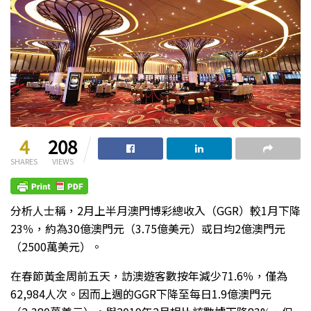
4
208
SHARES
VIEWS
分析人士稱，2月上半月澳門博彩總收入（GGR）較1月下降
23％，約為30億澳門元（3.75億美元）或日均2億澳門元
（2500萬美元）。
在春節黃金周前五天，訪澳遊客數按年減少71.6％，僅為
62,984人次。因而上週的GGR下降至每日1.9億澳門元