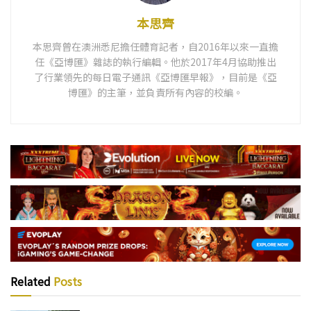
本思齊
本思齊曾在澳洲悉尼擔任體育記者，自2016年以來一直擔
任《亞博匯》雜誌的執行編輯。他於2017年4月協助推出
了行業領先的每日電子通訊《亞博匯早報》，目前是《亞
博匯》的主筆，並負責所有內容的校編。
Related
Posts