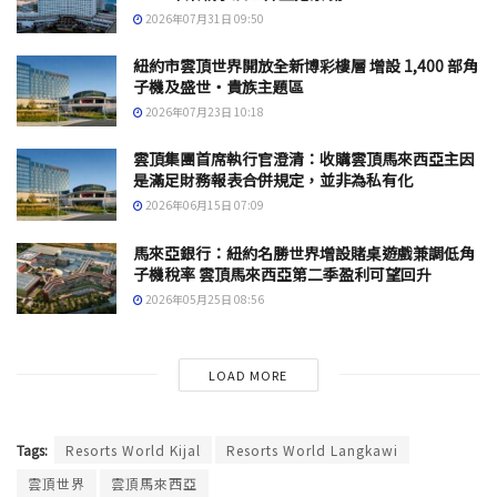
2026年07月31日 09:50
紐約市雲頂世界開放全新博彩樓層 增設 1,400 部角
子機及盛世・貴族主題區
2026年07月23日 10:18
雲頂集團首席執行官澄清：收購雲頂馬來西亞主因
是滿足財務報表合併規定，並非為私有化
2026年06月15日 07:09
馬來亞銀行：紐約名勝世界增設賭桌遊戲兼調低角
子機稅率 雲頂馬來西亞第二季盈利可望回升
2026年05月25日 08:56
LOAD MORE
Tags:
Resorts World Kijal
Resorts World Langkawi
雲頂世界
雲頂馬來西亞