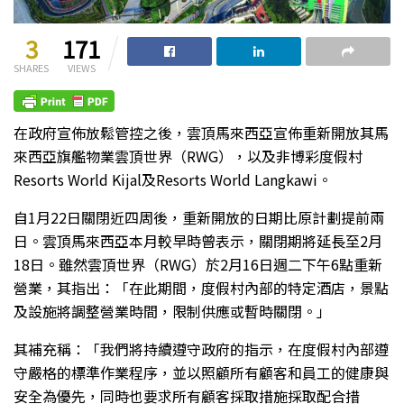
3
171
SHARES
VIEWS
在政府宣佈放鬆管控之後，雲頂馬來西亞宣佈重新開放其馬
來西亞旗艦物業雲頂世界（RWG），以及非博彩度假村
Resorts World Kijal及Resorts World Langkawi。
自1月22日關閉近四周後，重新開放的日期比原計劃提前兩
日。雲頂馬來西亞本月較早時曾表示，關閉期將延長至2月
18日。雖然雲頂世界（RWG）於2月16日週二下午6點重新
營業，其指出：「在此期間，度假村內部的特定酒店，景點
及設施將調整營業時間，限制供應或暫時關閉。」
其補充稱：「我們將持續遵守政府的指示，在度假村內部遵
守嚴格的標準作業程序，並以照顧所有顧客和員工的健康與
安全為優先，同時也要求所有顧客採取措施採取配合措