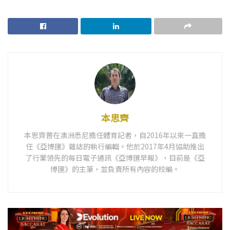
本思齊
本思齊曾在澳洲悉尼擔任體育記者，自2016年以來一直擔
任《亞博匯》雜誌的執行編輯。他於2017年4月協助推出
了行業領先的每日電子通訊《亞博匯早報》，目前是《亞
博匯》的主筆，並負責所有內容的校編。