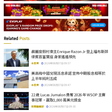
Related
Posts
晨麗度假村東主Enrique Razon Jr 登上福布斯菲
律賓首富寶座 身家遙遙領先
本思齊
2026年08月07日 09:57
美高梅中國兌現派息承諾 宣佈中期股息相等於
上半年純利五成
本思齊
2026年08月07日 09:47
22 歲 Lucas Jumalon 勇奪 2026 年 WSOP 主賽
事冠軍，贏取1,000 萬美元獎金
新聞編輯部
2026年08月07日 09:30