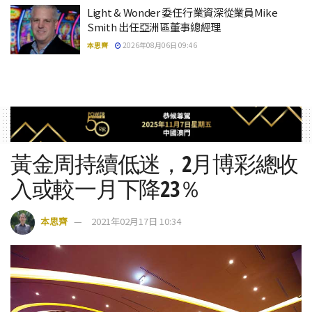
Light & Wonder 委任行業資深從業員Mike
Smith 出任亞洲區董事總經理
本思齊
2026年08月06日 09:46
黃金周持續低迷，2月博彩總收
入或較一月下降23％
本思齊
2021年02月17日 10:34