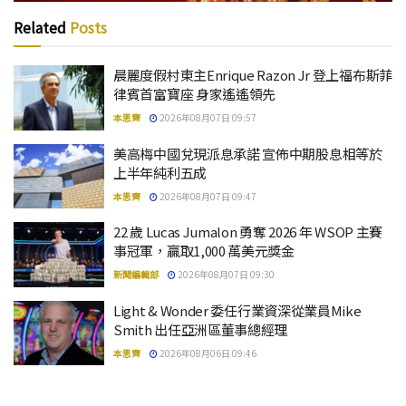
Related
Posts
晨麗度假村東主Enrique Razon Jr 登上福布斯菲
律賓首富寶座 身家遙遙領先
本思齊
2026年08月07日 09:57
美高梅中國兌現派息承諾 宣佈中期股息相等於
上半年純利五成
本思齊
2026年08月07日 09:47
22 歲 Lucas Jumalon 勇奪 2026 年 WSOP 主賽
事冠軍，贏取1,000 萬美元獎金
新聞編輯部
2026年08月07日 09:30
Light & Wonder 委任行業資深從業員Mike
Smith 出任亞洲區董事總經理
本思齊
2026年08月06日 09:46