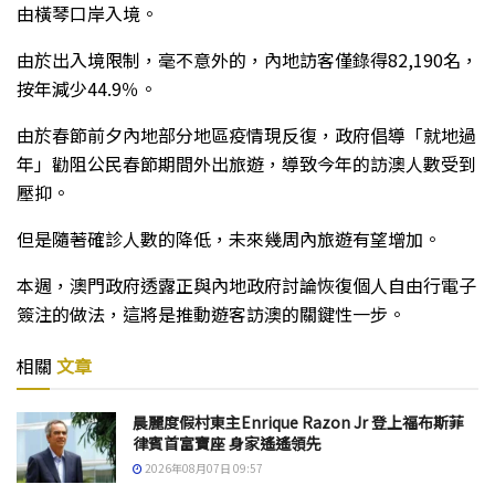
由橫琴口岸入境。
由於出入境限制，毫不意外的，內地訪客僅錄得82,190名，
按年減少44.9％。
由於春節前夕內地部分地區疫情現反復，政府倡導「就地過
年」勸阻公民春節期間外出旅遊，導致今年的訪澳人數受到
壓抑。
但是隨著確診人數的降低，未來幾周內旅遊有望增加。
本週，澳門政府透露正與內地政府討論恢復個人自由行電子
簽注的做法，這將是推動遊客訪澳的關鍵性一步。
相關
文章
晨麗度假村東主Enrique Razon Jr 登上福布斯菲
律賓首富寶座 身家遙遙領先
2026年08月07日 09:57