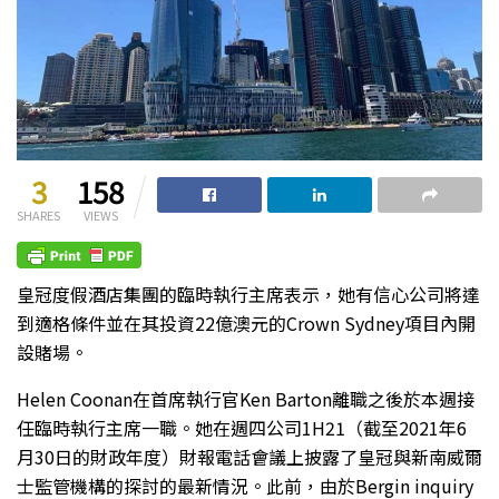
3
158
SHARES
VIEWS
皇冠度假酒店集團的臨時執行主席表示，她有信心公司將達
到適格條件並在其投資22億澳元的Crown Sydney項目內開
設賭場。
Helen Coonan在首席執行官Ken Barton離職之後於本週接
任臨時執行主席一職。她在週四公司1H21（截至2021年6
月30日的財政年度）財報電話會議上披露了皇冠與新南威爾
士監管機構的探討的最新情況。此前，由於Bergin inquiry