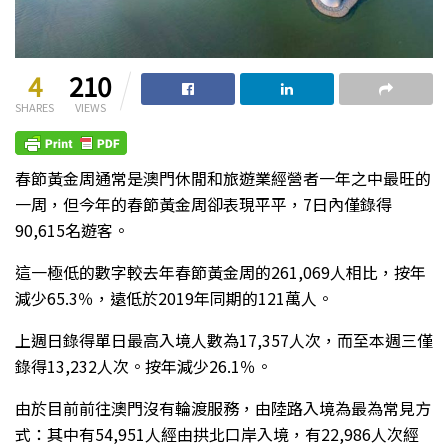
4
210
SHARES
VIEWS
春節黃金周通常是澳門休閒和旅遊業經營者一年之中最旺的
一周，但今年的春節黃金周卻表現平平，7日內僅錄得
90,615名遊客。
這一極低的數字較去年春節黃金周的261,069人相比，按年
減少65.3％，遠低於2019年同期的121萬人。
上週日錄得單日最高入境人數為17,357人次，而至本週三僅
錄得13,232人次。按年減少26.1％。
由於目前前往澳門沒有輪渡服務，由陸路入境為最為常見方
式：其中有54,951人經由拱北口岸入境，有22,986人次經