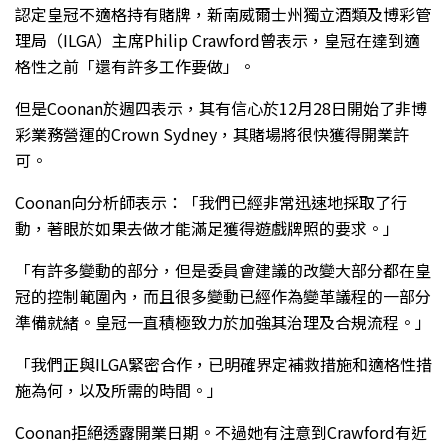
認定皇冠不適格持有賭牌，新南威爾士州獨立酒類及博彩管
理局（ILGA）主席Philip Crawford曾表示，皇冠在達到適
格性之前「還有許多工作要做」。
但是Coonan於週四表示，其有信心於12月28日開始了非博
彩業務營運的Crown Sydney，其賭場將很快獲得開業許
可。
Coonan向分析師表示：「我們已經非常迅速地採取了行
動，著眼於如果去做才能滿足獲得遊戲牌照的要求。」
「有許多變動的部分，但是委員會建議的改變大部分都在皇
冠的控制範圍內，而且很多變動已經作為變革議程的一部分
準備就緒。皇冠一直積極致力於加強其治理及合規流程。」
「我們正與ILGA緊密合作，已明確界定補救措施和適格性措
施為何，以及所需的時間。」
Coonan拒絕透露開業日期。不過她有注意到Crawford有近