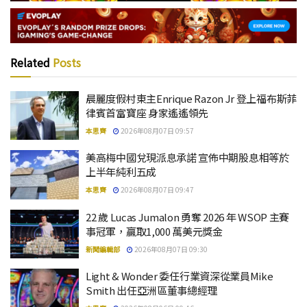
Related
Posts
晨麗度假村東主Enrique Razon Jr 登上福布斯菲
律賓首富寶座 身家遙遙領先
本思齊
2026年08月07日 09:57
美高梅中國兌現派息承諾 宣佈中期股息相等於
上半年純利五成
本思齊
2026年08月07日 09:47
22 歲 Lucas Jumalon 勇奪 2026 年 WSOP 主賽
事冠軍，贏取1,000 萬美元獎金
新聞編輯部
2026年08月07日 09:30
Light & Wonder 委任行業資深從業員Mike
Smith 出任亞洲區董事總經理