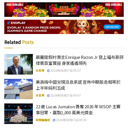
Related
Posts
晨麗度假村東主Enrique Razon Jr 登上福布斯菲
律賓首富寶座 身家遙遙領先
本思齊
2026年08月07日 09:57
美高梅中國兌現派息承諾 宣佈中期股息相等於
上半年純利五成
本思齊
2026年08月07日 09:47
22 歲 Lucas Jumalon 勇奪 2026 年 WSOP 主賽
事冠軍，贏取1,000 萬美元獎金
新聞編輯部
2026年08月07日 09:30