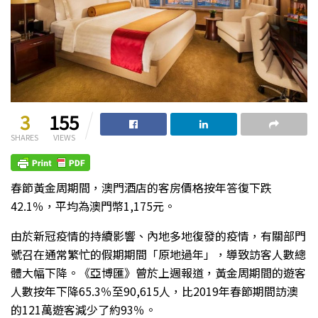
3
155
SHARES
VIEWS
春節黃金周期間，澳門酒店的客房價格按年答復下跌
42.1％，平均為澳門幣1,175元。
由於新冠疫情的持續影響、內地多地復發的疫情，有關部門
號召在通常繁忙的假期期間「原地過年」，導致訪客人數總
體大幅下降。《亞博匯》曾於上週報道，黃金周期間的遊客
人數按年下降65.3％至90,615人，比2019年春節期間訪澳
的121萬遊客減少了約93％。