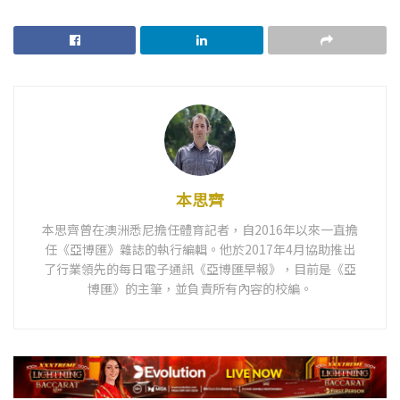
本思齊
本思齊曾在澳洲悉尼擔任體育記者，自2016年以來一直擔
任《亞博匯》雜誌的執行編輯。他於2017年4月協助推出
了行業領先的每日電子通訊《亞博匯早報》，目前是《亞
博匯》的主筆，並負責所有內容的校編。