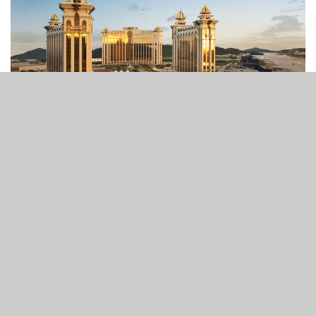
20
986
SHARES
VIEWS
澳門銀河娛樂集團（GEG）已與中國建築訂立具有法律約束
力的意向書，後者將為銀娛路氹的第四期項目提供建築工程
及相關服務，合約總額為130.1億澳門元（16.3億美元）。