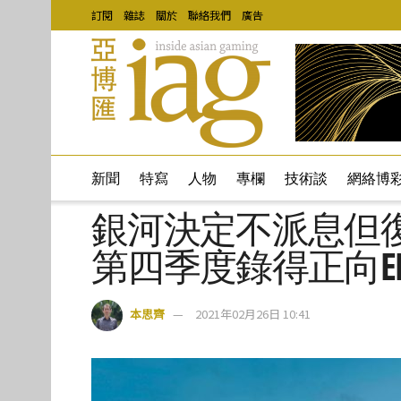
訂閱
雜誌
關於
聯絡我們
廣告
新聞
特寫
人物
專欄
技術談
網絡博
銀河決定不派息但復
第四季度錄得正向EBI
本思齊
2021年02月26日 10:41