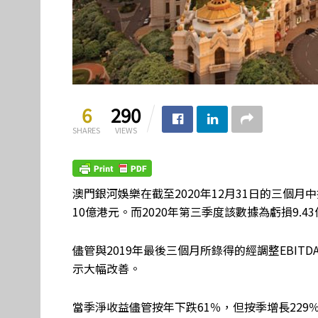
6
290
SHARES
VIEWS
澳門銀河娛樂在截至2020年12月31日的三個月中
10億港元。而2020年第三季度該數據為虧損9.4
儘管與2019年最後三個月所錄得的經調整EBIT
示大幅改善。
當季淨收益儘管按年下跌61％，但按季增長229