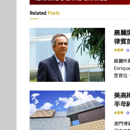
Related
Posts
晨麗度
律賓
本思齊
晨麗所屬母
Enriq
登首位
美高
半年
本思齊
澳門博彩