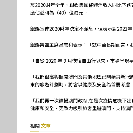
於2020財年全年，銀娛集團整體淨收入同比下跌75
應佔溢利為（40）億港元。
銀娛宣佈2020財年決定不派息，但表示對2021
銀娛集團主席呂志和表示：「就中至長期而言，
「自從 2020 年 9 月恢復自由行以來，市場
「我們很高興聽聞澳門及其他地區已開始其新冠
來的旅遊計劃時，將會以健康及安全為首要考慮
「我們再一次讚揚澳門政府,在是次疫情危機下
健康和安全，更致力吸引旅客重遊澳門，支持澳
相關
文章