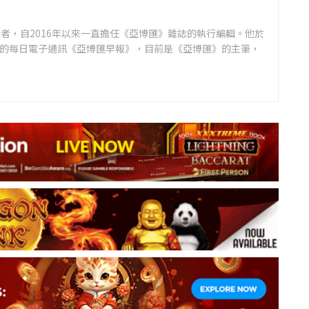
者，自2016年以來一直擔任《亞博匯》雜誌的執行編輯。他於
領先的每日電子通訊《亞博匯早報》，目前是《亞博匯》的主筆，