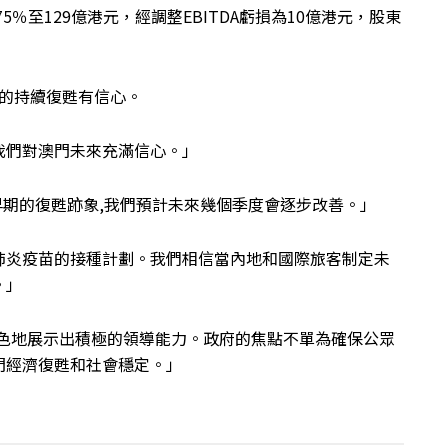
％至129億港元，經調整EBITDA虧損為10億港元，股東
年的持續復甦有信心。
我們對澳門未來充滿信心。」
呈現早期的復甦跡象,我們預計未來幾個季度會逐步改善。」
肺炎疫苗的接種計劃。我們相信當內地和國際旅客制定未
。」
出色地展示出積極的領導能力。政府的焦點不單為確保公眾
門經濟復甦和社會穩定。」