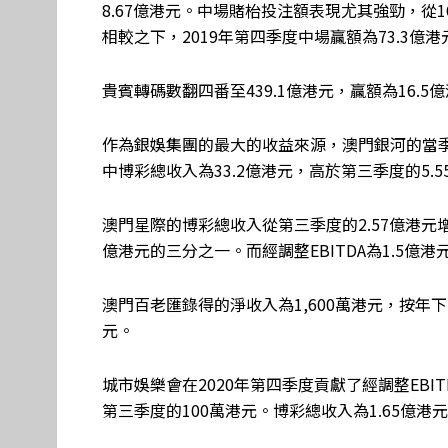
8.67億港元。中場賭枱投注額表現尤其強勁，從16
相較之下，2019年第四季度中場贏額為73.3億港元
貴賓轉碼數翻四番至439.1億港元，贏額為16.5
作為銀娛集團的最大的收益來源，澳門銀河的當季錄
中博彩總收入為33.2億港元，高於第三季度的5.55
澳門星際的博彩總收入從第三季度的2.57億港元增長
億港元的三分之一。而經調整EBITDA為1.5億港
澳門百老匯錄得的淨收入為1,600萬港元，按年下降
元。
城市娛樂會在2020年第四季度貢獻了經調整EBIT
第三季度的100萬港元。博彩總收入為1.65億港