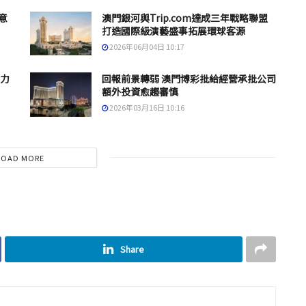
意
澳門銀河與Trip.com達成三年戰略聯盟
打造國際級演藝盛事拓展環球客源
2026年06月04日 10:17
戴力
回報前景轉弱 澳門博彩批給經營承批公司
額外投資愈趨審慎
2026年03月16日 10:16
LOAD MORE
Share