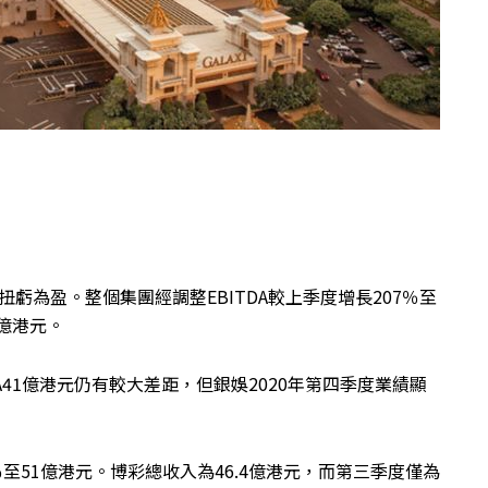
扭虧為盈。整個集團經調整EBITDA較上季度增長207％至
3億港元。
DA41億港元仍有較大差距，但銀娛2020年第四季度業績顯
％至51億港元。博彩總收入為46.4億港元，而第三季度僅為