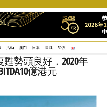
彩
活動
澳門
日本
區域
50强
甦勢頭良好，2020年
TDA10億港元