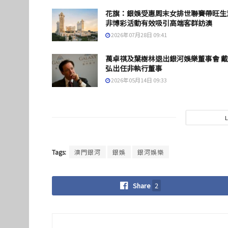
花旗：銀娛受惠周末女排世聯賽帶旺生
非博彩活動有效吸引高端客群訪澳
2026年07月28日 09:41
萬卓祺及葉樹林退出銀河娛樂董事會 
弘出任非執行董事
2026年05月14日 09:33
Tags:
澳門銀河
銀娛
銀河娛樂
Share
2