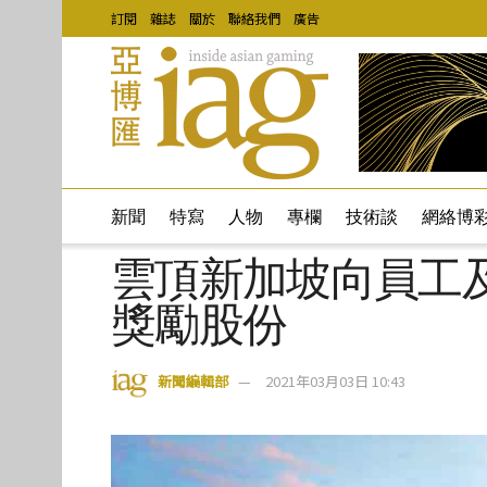
訂閱
雜誌
關於
聯絡我們
廣告
新聞
特寫
人物
專欄
技術談
網絡博
雲頂新加坡向員工及
獎勵股份
新聞編輯部
2021年03月03日 10:43