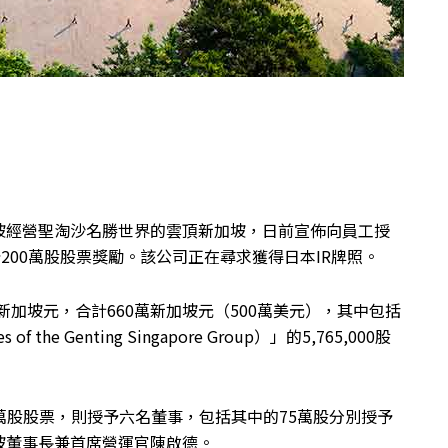
坡經營聖淘沙名勝世界的雲頂新加坡，日前宣佈向員工授
200萬股股票獎勵。該公司正在尋求獲得日本IR牌照。
5新加坡元，合計660萬新加坡元（500萬美元），其中包括
the Genting Singapore Group）」的5,765,000股
00萬股股票，則授予六名董事，包括其中的75萬股分別授予
坡董事長兼首席營運官陳啟德。