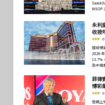
Saas
WSOP
永利
收按年
本思齊
環球博彩
202
13.7
及中場
菲律賓
博彩
本思齊
受網上