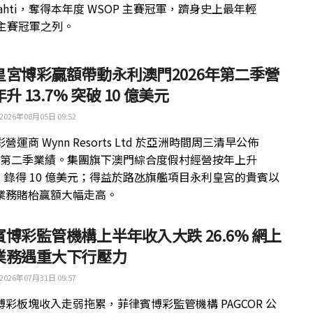
kilahti，奪得本年度 WSOP 主賽冠軍，躋身史上最年輕
 主賽冠軍之列。
皇宮博彩贏額帶動永利澳門2026年第二季營
升 13.7% 突破 10 億美元
2026年08月05日 09:52
營運商 Wynn Resorts Ltd 於亞洲時間周三清早公佈
6 年第二季業績。集團旗下澳門綜合度假村經營按年上升
%，錄得 10 億美元；得益於路氹旗艦項目永利皇宮的貴賓以
業務賭枱贏額大幅走高。
博彩監管機構上半年收入大跌 26.6% 網上
業務遇重大下行壓力
2026年07月31日 09:57
博彩板塊收入走弱拖累，菲律賓博彩監管機構 PAGCOR 公