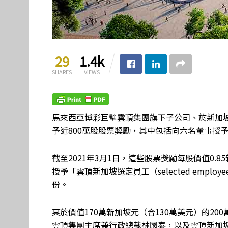
29
1.4k
SHARES
VIEWS
馬來西亞博彩巨擘雲頂集團旗下子公司、於新加
予近800萬股股票獎勵，其中包括向六名董事授予
截至2021年3月1日，這些股票獎勵每股價值0.8
授予「雲頂新加坡選定員工（selected employees of 
份。
其於價值170萬新加坡元（合130萬美元）的2
雲頂集團主席兼行政總裁林國泰，以及雲頂新加