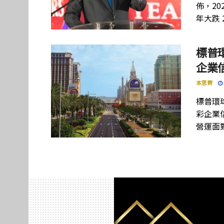
佈，20
年大跌 
標普
企業
本思齊
標普環球
彩企業
營運面