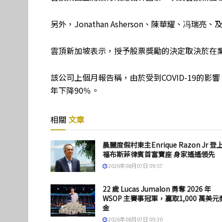
另外，Jonathan Asherson、陳華耀、冯瑞
雲頂新加坡表示，授予股票獎勵的決定取決於在
該公司上個月報告稱，由於受到COVID-19的影響
年下降90％。
相關
文章
晨麗度假村東主Enrique Razon Jr 登
福布斯菲律賓首富寶座 身家遙遙領先
2026年08月07日 09:57
22 歲 Lucas Jumalon 勇奪 2026 年
WSOP 主賽事冠軍，贏取1,000 萬美元
金
2026年08月07日 09:30