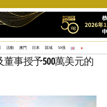
彩
活動
澳門
日本
區域
50强
董事授予500萬美元的