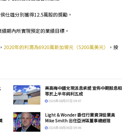
亮、及侯仕雄分別獲得12.5萬股的獎勵。
業績期內所實現預定的業績目標。
，
2020年的利潤為6920萬新加坡元（5200萬美元）
，按
上
美高梅中國兌現派息承諾 宣佈中期股息相
等於上半年純利五成
2026年08月07日 09:47
Light & Wonder 委任行業資深從業員
獎
Mike Smith 出任亞洲區董事總經理
2026年08月06日 09:46