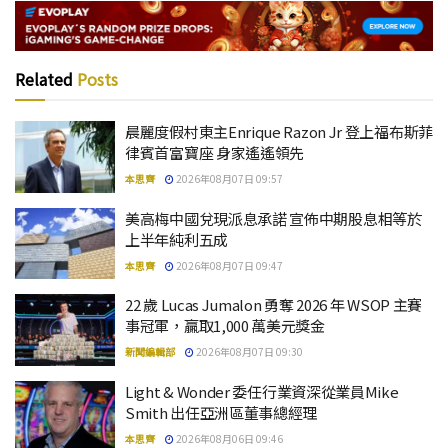
Related
Posts
晨麗度假村東主Enrique Razon Jr 登上福布斯菲
律賓首富寶座 身家遙遙領先
本思齊
2026年08月07日 09:57
美高梅中國兌現派息承諾 宣佈中期股息相等於
上半年純利五成
本思齊
2026年08月07日 09:47
22 歲 Lucas Jumalon 勇奪 2026 年 WSOP 主賽
事冠軍，贏取1,000 萬美元獎金
新聞編輯部
2026年08月07日 09:30
Light & Wonder 委任行業資深從業員Mike
Smith 出任亞洲區董事總經理
本思齊
2026年08月06日 09:46