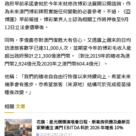
政府早前承諾會就於今年末就修改博彩法展開公開諮詢，作
為未來澳門博彩牌照實施任何變動的必要參考。不過，《亞
博匯》早前報道，博彩業界人士認為相關工作將押後至9月
12日立法會選舉後。
同時，李偉農亦對澳門復甦大有信心，又透露上週末的日均
訪澳旅客數字已達31,000人次，並期望今年的博彩毛收入能
超出政府預計之1,300億澳門幣。（對比2019年的賭收為澳
門幣2,924億元及2020年之澳門幣604.4億元）。
他稱：「我們的賭收自自由行恢復以來持續向上，希望未來
幾季會有進步，亦希望旅客（來源地）結構可於完成疫苗接
種後改變。」
相關
文章
花旗：星光熠熠演唱會日程、新套房供應及最新百
家樂邊注 澳門 EBITDA 料於 2026 年增長 10%
2025年12月12日 07:47