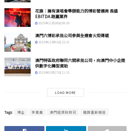
花旗：擁有演唱會舉辦能力的博彩營運商 長遠
EBITDA 跑贏業界
2025年11月28日 08:39
澳門六博彩承批公司參與全運會火炬傳遞
2025年11月02日 22:31
澳門特區政府聯同六間承批公司，向澳門中小企提
供數字化轉型資助
2025年03月27日 11:33
LOAD MORE
Tags:
博企
李偉農
澳門經濟財政司
賭牌重新競投