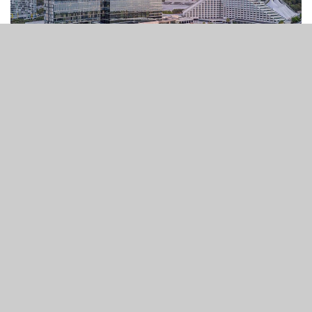
3
125
SHARES
VIEWS
西澳洲日前公佈了即將成立的皇家委員會對皇冠度假酒店進
行調查的職權範圍。該委員會的任務是調查皇冠Crown
Perth是否適格持有賭牌，以及該州的監管架構是否恰當。
該皇家調查委員會於上月宣佈成立，是西澳洲政府對於
新南
威爾斯州Bergin Report
的反饋。後者認建議由於與洗錢及
有組織犯罪活動有牽連，
Crown Sydney被認為不適格持有