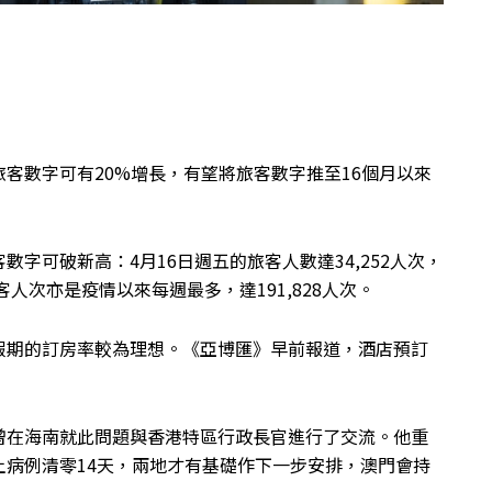
客數字可有20%增長，有望將旅客數字推至16個月以來
字可破新高：4月16日週五的旅客人數達34,252人次，
人次亦是疫情以來每週最多，達191,828人次。
假期的訂房率較為理想。《亞博匯》早前報道，酒店預訂
曾在海南就此問題與香港特區行政長官進行了交流。他重
病例清零14天，兩地才有基礎作下一步安排，澳門會持