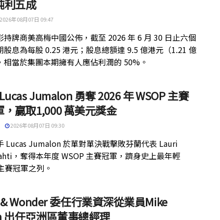
純利五成
2026年08月07日 09:47
持牌商美高梅中國公佈，截至 2026 年 6 月 30 日止六個
股息為每股 0.25 港元；股息總額達 9.5 億港元（1.21 億
，相當於集團本期擁有人應佔利潤的 50%。
 Lucas Jumalon 勇奪 2026 年 WSOP 主賽
，贏取1,000 萬美元獎金
2026年08月07日 09:30
 Lucas Jumalon 於單對單決戰擊敗芬蘭代表 Lauri
kilahti，奪得本年度 WSOP 主賽冠軍，躋身史上最年輕
 主賽冠軍之列。
ht & Wonder 委任行業資深從業員Mike
th 出任亞洲區董事總經理