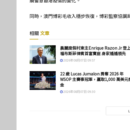
續留意香港疫情的變化。
同時，澳門博彩毛收入穩步恢復，博彩監察協調局上
相關
文章
晨麗度假村東主Enrique Razon Jr 登
福布斯菲律賓首富寶座 身家遙遙領先
2026年08月07日 09:57
22 歲 Lucas Jumalon 勇奪 2026 年
WSOP 主賽事冠軍，贏取1,000 萬美元
金
2026年08月07日 09:30