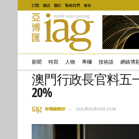
訂閱
雜誌
關於
聯絡我們
廣告
新聞
特寫
人物
專欄
技術談
網絡博
澳門行政長官料五
20%
新聞編輯部
2021年05月03日 10:06