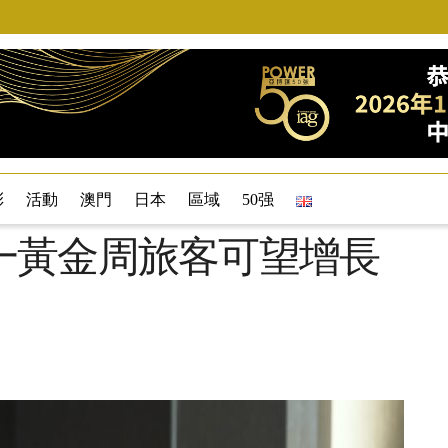
彩
活動
澳門
日本
區域
50强
一黃金周旅客可望增長