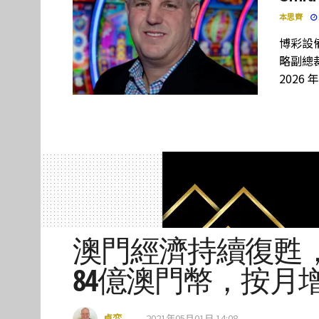
本思齊
博彩設備
略副總裁
2026 
澳門經濟持續復甦
84億澳門幣，按月增
卓弈
2021年05月01日 14:08