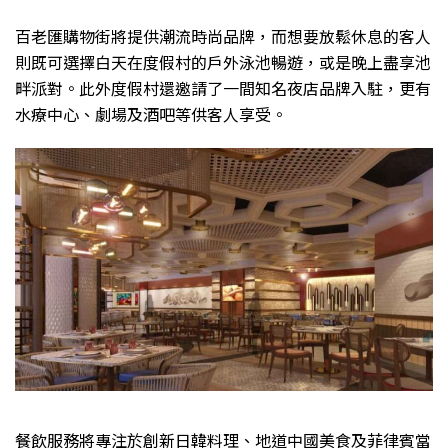
百老匯購物街將提供潮流時尚品牌，而想要放鬆休息的客人
則既可選擇白天在度假村的戶外泳池暢遊，或是晚上盡享池
畔派對。此外度假村還邀請了一間知名夜店品牌入駐，更有
水療中心、劇場及酒吧等供客人享受。
餐飲服務將專注於創新日韓料理、地道中國美食及菲律賓當