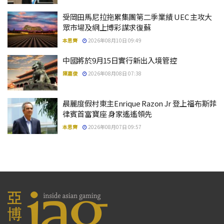
受岡田馬尼拉拖累集團第二季業績 UEC 主攻大
眾市場及網上博彩謀求復蘇
本思齊
2026年08月10日 09:49
中國將於9月15日實行新出入境管控
陳嘉俊
2026年08月08日 07:38
晨麗度假村東主Enrique Razon Jr 登上福布斯菲
律賓首富寶座 身家遙遙領先
本思齊
2026年08月07日 09:57