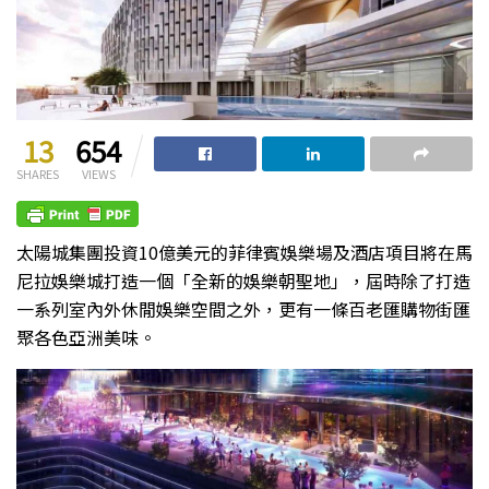
13
654
SHARES
VIEWS
太陽城集團投資10億美元的菲律賓娛樂場及酒店項目將在馬
尼拉娛樂城打造一個「全新的娛樂朝聖地」，屆時除了打造
一系列室內外休閒娛樂空間之外，更有一條百老匯購物街匯
聚各色亞洲美味。