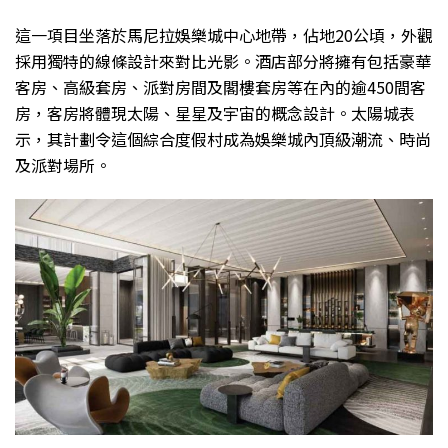
這一項目坐落於馬尼拉娛樂城中心地帶，佔地20公頃，外觀
採用獨特的線條設計來對比光影。酒店部分將擁有包括豪華
客房、高級套房、派對房間及閣樓套房等在內的逾450間客
房，客房將體現太陽、星星及宇宙的概念設計。太陽城表
示，其計劃令這個綜合度假村成為娛樂城內頂級潮流、時尚
及派對場所。