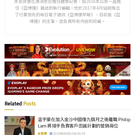
本思齊曾在澳洲悉尼擔任體育記者，自2016年以來一直擔
任《亞博匯》雜誌的執行編輯。他於2017年4月協助推出
了行業領先的每日電子通訊《亞博匯早報》，目前是《亞
博匯》的主筆，並負責所有內容的校編。
Related
Posts
温宇豪在加入金沙中國僅九個月之後離職 Philip
Lam 將接手負責客戶忠誠計劃的營銷崗位
本思齊
2026年08月10日 09:59