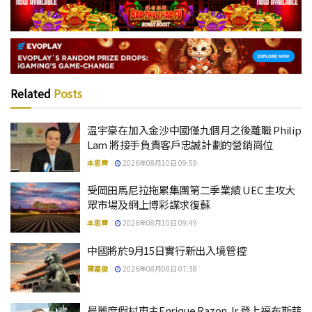
Related
Posts
温宇豪在加入金沙中國僅九個月之後離職 Philip
Lam 將接手負責客戶忠誠計劃的營銷崗位
本思齊
2026年08月10日 09:59
受岡田馬尼拉拖累集團第二季業績 UEC 主攻大
眾市場及網上博彩謀求復蘇
本思齊
2026年08月10日 09:49
中國將於9月15日實行新出入境管控
陳嘉俊
2026年08月08日 07:38
晨麗度假村東主Enrique Razon Jr 登上福布斯菲