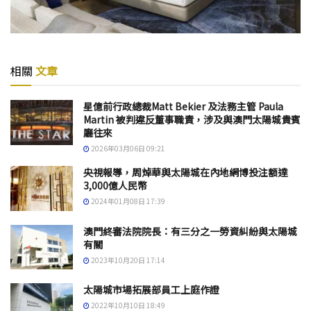
相關
文章
星億前行政總裁Matt Bekier 及法務主管 Paula
Martin 被判違反董事職責，涉及與澳門太陽城貴賓
廳往來
2026年03月06日 09:21
央視報導，周焯華與太陽城在內地網博投注額達
3,000億人民幣
2024年01月08日 17:39
澳門終審法院院長：有三分之一勞資糾紛與太陽城
有關
2023年10月20日 17:14
太陽城市場拓展部員工上庭作證
2022年10月10日 18:49