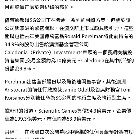
目前股價正處於創紀錄的高位。
儘管據報道SG公司正在考慮一系列的融資方案，但鑒於該
公司與澳洲的緊密關聯，在澳交所上市或頗具吸引力。這些
關聯包括去年美國億萬富翁Ronald Perelman將此前持有的
34.9％的股份出售給澳洲基金管理公司
Caledonia（Private）Investments牽頭的一個長期機構投
資者集團,交易金額約為10億美元。Caledonia在其中所佔的
份額為9.8％。
Perelman出售全部股份以及隨後離開董事會，其後澳洲
Aristocrat的前任行政總裁Jamie Odell及首席財務官Toni
Korsanos分別被任命為SG公司的執行主席及執行副主席。
據AFR的報道，Scientific Games負債94.3億美元，企業價
值為199.3億美元，市值約為53.9億美元。
其稱：「在澳洲首次公開募股中籌集的任何資金預計將有助