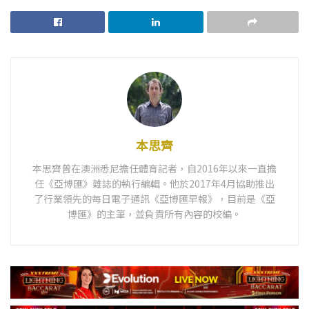
本思齊
本思齊曾在澳洲悉尼擔任體育記者，自2016年以來一直擔
任《亞博匯》雜誌的執行編輯。他於2017年4月協助推出
了行業領先的每日電子通訊《亞博匯早報》，目前是《亞
博匯》的主筆，並負責所有內容的校編。