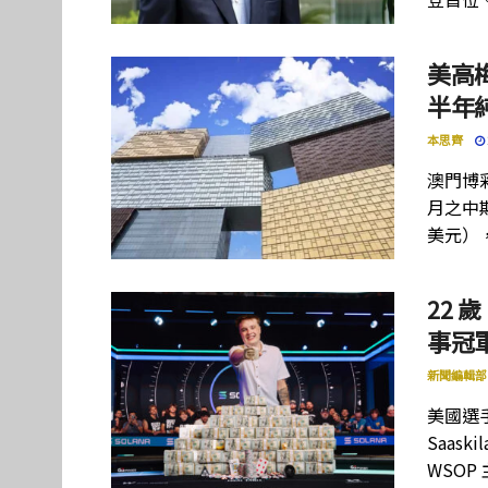
美高
半年
本思齊
澳門博彩
月之中期
美元）
22 歲
事冠軍
新聞編輯部
美國選手
Saas
WSOP