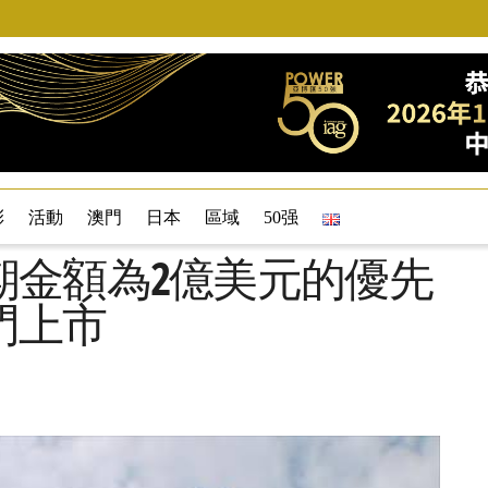
彩
活動
澳門
日本
區域
50强
期金額為2億美元的優先
門上市