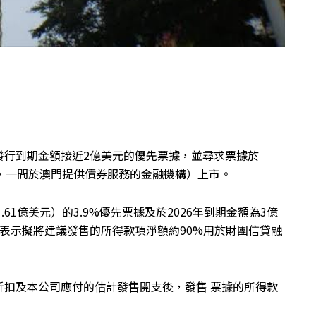
發行到期金額接近2億美元的優先票據，並尋求票據於
，一間於澳門提供債券服務的金融機構）上市。
.61億美元）的3.9%優先票據及於2026年到期金額為3億
公司表示擬將建議發售的所得款項淨額約90%用於財團信貸融
折扣及本公司應付的估計發售開支後，發售 票據的所得款