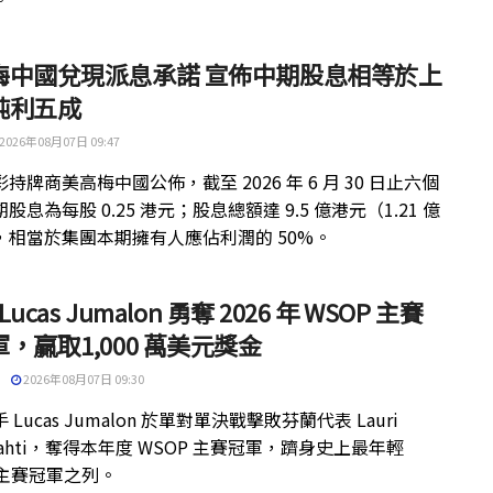
梅中國兌現派息承諾 宣佈中期股息相等於上
純利五成
2026年08月07日 09:47
持牌商美高梅中國公佈，截至 2026 年 6 月 30 日止六個
股息為每股 0.25 港元；股息總額達 9.5 億港元（1.21 億
，相當於集團本期擁有人應佔利潤的 50%。
 Lucas Jumalon 勇奪 2026 年 WSOP 主賽
，贏取1,000 萬美元獎金
2026年08月07日 09:30
 Lucas Jumalon 於單對單決戰擊敗芬蘭代表 Lauri
kilahti，奪得本年度 WSOP 主賽冠軍，躋身史上最年輕
 主賽冠軍之列。