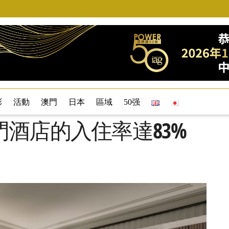
彩
活動
澳門
日本
區域
50强
酒店的入住率達83%