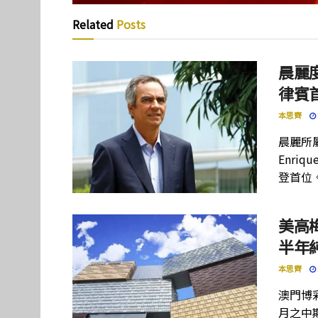
Related
Posts
晨麗度
律賓
本思齊
晨麗所屬母
Enriq
登首位
美高
半年
本思齊
澳門博彩
月之中期