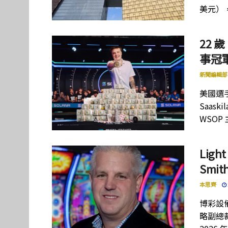
美元）
22 歲
事冠軍
新聞編輯部
美國選手
Saas
WSOP
Lig
Smi
本思齊
博彩設備
略副總裁