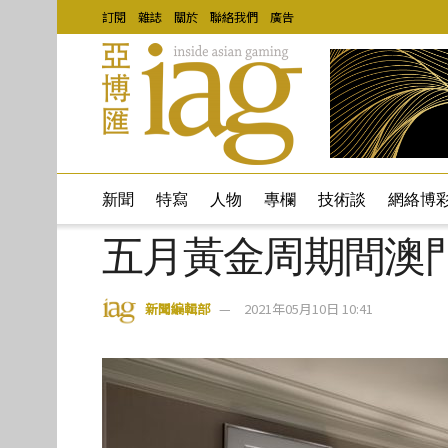
訂閱
雜誌
關於
聯絡我們
廣告
新聞
特寫
人物
專欄
技術談
網絡博
五月黃金周期間澳門
新聞編輯部
2021年05月10日 10:41