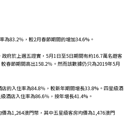
83.2％，較2月春節期間的增加34.6%。
府於上週五證實，5月1日至5日期間有約16.7萬名遊客
，較春節期間高出158.2％。然而該數據仍只為2019年5月
的入住率為84.8％，較新年期間增長33.8%。四星級酒
級酒店入住率為86.6％，按年增長41.4%。
為1,264澳門幣，其中五星級客房均價為1,476澳門