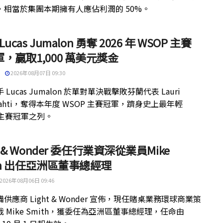
，相當於集團本期擁有人應佔利潤的 50%。
 Lucas Jumalon 勇奪 2026 年 WSOP 主賽
，贏取1,000 萬美元獎金
2026年08月07日 09:30
 Lucas Jumalon 於單對單決戰擊敗芬蘭代表 Lauri
kilahti，奪得本年度 WSOP 主賽冠軍，躋身史上最年輕
 主賽冠軍之列。
ht & Wonder 委任行業資深從業員Mike
th 出任亞洲區董事總經理
2026年08月06日 09:46
供應商 Light & Wonder 宣佈，現任賭桌業務環球商業策
 Mike Smith，獲委任為亞洲區董事總經理，任命由