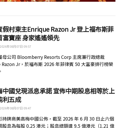
假村東主Enrique Razon Jr 登上福布斯菲
首富寶座 身家遙遙領先
2026年08月07日 09:57
公司 Bloomberry Resorts Corp 主席兼行政總裁
ue Razon Jr，於福布斯 2026 年菲律賓 50 大富豪排行榜榮
。
梅中國兌現派息承諾 宣佈中期股息相等於上
純利五成
2026年08月07日 09:47
持牌商美高梅中國公佈，截至 2026 年 6 月 30 日止六個
股息為每股 0.25 港元；股息總額達 9.5 億港元（1.21 億