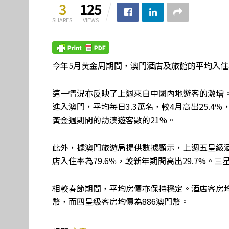
3
125
SHARES
VIEWS
今年5月黃金周期間，澳門酒店及旅館的平均入住率為
這一情況亦反映了上週來自中國內地遊客的激增。政
進入澳門，平均每日3.3萬名，較4月高出25.4％
黃金週期間的訪澳遊客數的21%。
此外，據澳門旅遊局提供數據顯示，上週五星級酒店
店入住率為79.6％，較新年期間高出29.7%。三星
相較春節期間，平均房價亦保持穩定。酒店客房均價
幣，而四星級客房均價為886澳門幣。