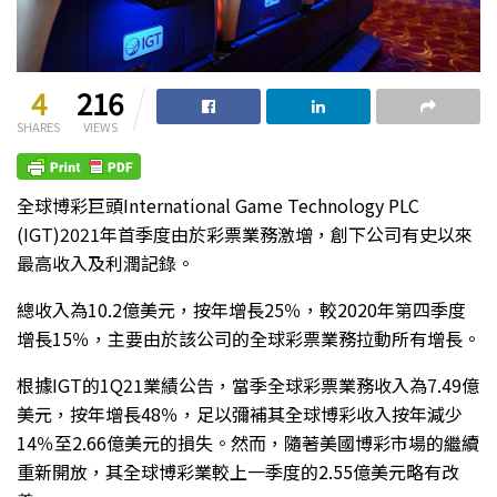
4
216
SHARES
VIEWS
全球博彩巨頭International Game Technology PLC
(IGT)2021年首季度由於彩票業務激增，創下公司有史以來
最高收入及利潤記錄。
總收入為10.2億美元，按年增長25％，較2020年第四季度
增長15％，主要由於該公司的全球彩票業務拉動所有增長。
根據IGT的1Q21業績公告，當季全球彩票業務收入為7.49億
美元，按年增長48％，足以彌補其全球博彩收入按年減少
14％至2.66億美元的損失。然而，隨著美國博彩市場的繼續
重新開放，其全球博彩業較上一季度的2.55億美元略有改